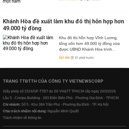
Khánh Hòa đề xuất làm khu đô thị hỗn hợp hơn
49.000 tỷ đồng
Khu đô thị hỗn hợp Vĩnh Lương,
tổng vốn hơn 49.000 tỷ đồng vừa
được UBND Khánh Hòa trình...
DỰ ÁN
01 phút trước
TRANG TTĐTTH CỦA CÔNG TY VIETNEWSCORP
Giấy phép số 3324/GP-TTĐT do Sở VH&TT TPHCM cấp ngày 20/3/2026
Lầu 5 - Compa Building - 293 Điện Biên Phủ - Phường Gia Định - TP.HCM
Chi nhánh:
Số 5 - Khu 38A Trần Phú - Phường Ba Đình - TP. Hà Nội
Chịu trách nhiệm nội dung:
Nguyễn Minh Quyết
Trách nhiệm về thông tin