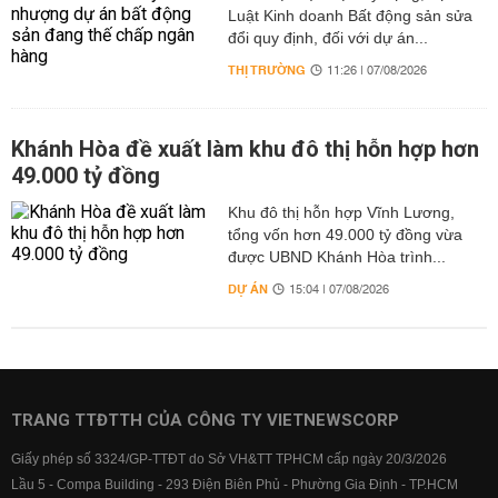
Luật Kinh doanh Bất động sản sửa
đổi quy định, đối với dự án...
THỊ TRƯỜNG
11:26 | 07/08/2026
Khánh Hòa đề xuất làm khu đô thị hỗn hợp hơn
49.000 tỷ đồng
Khu đô thị hỗn hợp Vĩnh Lương,
tổng vốn hơn 49.000 tỷ đồng vừa
được UBND Khánh Hòa trình...
DỰ ÁN
15:04 | 07/08/2026
TRANG TTĐTTH CỦA CÔNG TY VIETNEWSCORP
Giấy phép số 3324/GP-TTĐT do Sở VH&TT TPHCM cấp ngày 20/3/2026
Lầu 5 - Compa Building - 293 Điện Biên Phủ - Phường Gia Định - TP.HCM