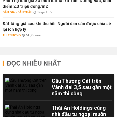
Phú Thọ đấu giá 30 thửa đất tại xã Tam Dương Bắc, khởi
điểm 2,3 triệu đồng/m2
ĐẤU GIÁ - ĐẤU THẦU
14 giờ trước
Đất tăng giá sau khi thu hồi: Người dân cần được chia sẻ
lợi ích hợp lý
THỊ TRƯỜNG
14 giờ trước
ĐỌC NHIỀU NHẤT
Cầu Thượng Cát trên
Vành đai 3,5 sau gần một
năm thi công
Thái An Holdings cùng
nhà đầu tư ngoại muốn