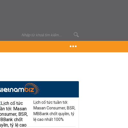
Lịch cổ tức tuần tới:
Masan Consumer, BSR,
MBBank chốt quyền, tỷ
lệ cao nhất 100%