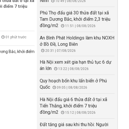
Ninh
 thửa đất ở tại xã
10:49 | 08/08/2026
i điểm 7 triệu
Phú Thọ đấu giá 30 thửa đất tại xã
Tam Dương Bắc, khởi điểm 2,3 triệu
đồng/m2
11:51 | 08/08/2026
01 phút trước
An Bình Phát Holdings làm khu NOXH
ở Bồ Đề, Long Biên
20:31 | 07/08/2026
ương Bắc, khởi điểm
Hà Nội xem xét gia hạn thủ tục 6 dự
án lớn
13:22 | 08/08/2026
Quy hoạch bốn khu lấn biển ở Phú
Quốc
09:05 | 08/08/2026
Hà Nội đấu giá 6 thửa đất ở tại xã
Tiến Thắng, khởi điểm 7 triệu
đồng/m2
15:12 | 08/08/2026
Đất tăng giá sau khi thu hồi: Người