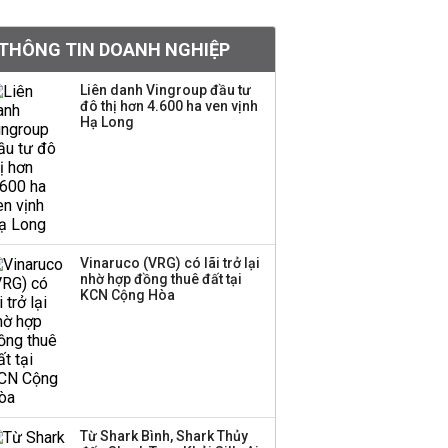
tỷ lệ 1:1 để tăng thanh
khoản
THÔNG TIN DOANH NGHIỆP
Sau nhịp điều chỉnh
Liên danh Vingroup đầu tư
đô thị hơn 4.600 ha ven vịnh
mạnh, CTCK nhìn thấy
Hạ Long
cơ hội ở nhóm cổ phiếu
nào?
Một thương hiệu thời
trang Việt đóng cửa
sau 5 năm hoạt động,
thanh lý toàn bộ cửa
Vinaruco (VRG) có lãi trở lại
nhờ hợp đồng thuê đất tại
hàng
KCN Cộng Hòa
DatVietVAC lãi sau thuế
135 tỷ đồng nửa đầu
năm, dồn 6 concert vào
cuối năm
Từ Shark Bình, Shark Thủy
Công ty 100 tỷ của