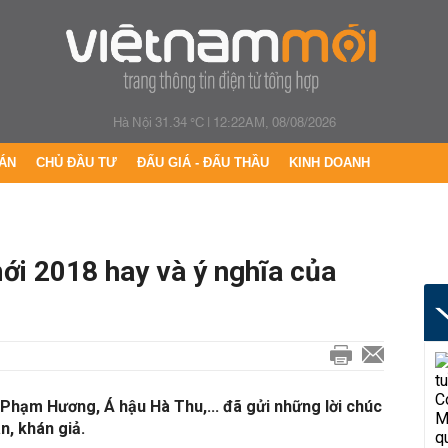
Hà Nội 31.34 °C
|
12:22AM, 08/08/2026
ÁN
CHỦ ĐẦU TƯ
ĐẤU GIÁ - ĐẤU THẦU
KINH DOANH
i 2018 hay và ý nghĩa của
Phạm Hương, Á hậu Hà Thu,... đã gửi những lời chúc
n, khán giả.