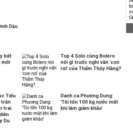
Đinh Dậu
y bất
Top 4 Solo cùng Bolero
g mới
nói gì trước nghi vấn 'con
rơi' của Thẩm Thúy Hằng?
ục Tiểu
Danh ca Phương Dung:
 trăn
'Tôi tốn 100 kg nước mắt
 trai
khi làm giám khảo'
diễn
ây Du