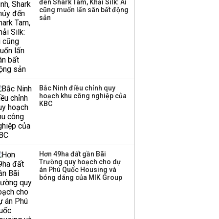
đến Shark Tam, Khải Silk: Ai
Huấn Hoa Hồng bỗng
cũng muốn lấn sân bất động
dưng ‘biến mất’, một
sản
công ty khác đã giải thể
Bắc Ninh điều chỉnh quy
hoạch khu công nghiệp của
KBC
Hơn 49ha đất gần Bãi
Trường quy hoạch cho dự
án Phú Quốc Housing và
bóng dáng của MIK Group