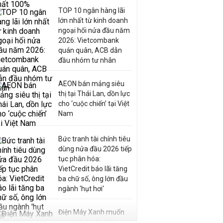
TOP 10 ngân hàng lãi
lớn nhất từ kinh doanh
ngoại hối nửa đầu năm
2026: Vietcombank
quán quân, ACB dẫn
đầu nhóm tư nhân
AEON bán mảng siêu
thị tại Thái Lan, dồn lực
cho ‘cuộc chiến’ tại Việt
Nam
Bức tranh tài chính tiêu
dùng nửa đầu 2026 tiếp
tục phân hóa:
VietCredit báo lãi tăng
ba chữ số, ông lớn đầu
ngành 'hụt hơi'
Điện Máy Xanh muốn
phát hành cổ phiếu với