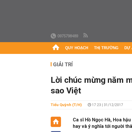
0975798489
QUY HOẠCH
THỊ TRƯỜNG
DỰ 
GIẢI TRÍ
Lời chúc mừng năm mớ
sao Việt
Tiểu Quỳnh (T/H)
17:23 | 31/12/2017
Ca sĩ Hồ Ngọc Hà, Hoa hậu 
hay và ý nghĩa tới người thâ