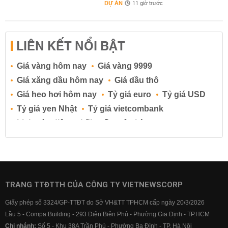
DỰ ÁN
11 giờ trước
LIÊN KẾT NỔI BẬT
Giá vàng hôm nay
Giá vàng 9999
Giá xăng dầu hôm nay
Giá dầu thô
Giá heo hơi hôm nay
Tỷ giá euro
Tỷ giá USD
Tỷ giá yen Nhật
Tỷ giá vietcombank
Lịch cúp điện
Lãi suất ngân hàng
Lãi suất tiết kiệm
Lãi suất tiền gửi
Lãi suất ngân hàng Agribank
Lãi suất ngân hàng Sacombank
Lãi suất ngân hàng BIDV
TRANG TTĐTTH CỦA CÔNG TY VIETNEWSCORP
Lãi suất ngân hàng Vietinbank
Giấy phép số 3324/GP-TTĐT do Sở VH&TT TPHCM cấp ngày 20/3/2026
Lãi suất ngân hàng Vietcombank
Lầu 5 - Compa Building - 293 Điện Biên Phủ - Phường Gia Định - TP.HCM
Chi nhánh:
Số 5 - Khu 38A Trần Phú - Phường Ba Đình - TP. Hà Nội