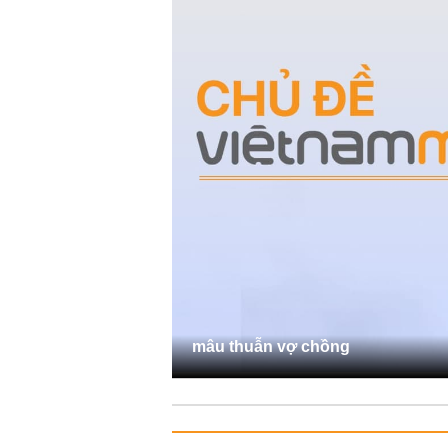
mâu thuẫn vợ chồng