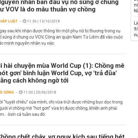
guyên nhân ban đầu vụ nổ súng ở chung
n
ư VOV là do mâu thuẫn vợ chồng
N
HÁP LUẬT
11:36 | 13/10/2018
L
9
gay sau khi nhận được thông tin một phụ nữ bị thương trong vụ
n
ổ súng ở chung cư VOV, Công an quận Nam Từ Liêm đã vào cuộc
ác minh nguyên nhân vụ việc.
i hài chuyện mùa World Cup (1): Chồng mê
hót gơn' bình luận World Cup, vợ 'trả đũa'
ằng cách không ngờ tới
ỐI SỐNG
11:00 | 25/06/2018
ới “tuyệt chiêu” của mình, chị vừa trút được những bực dọc trong
gười vì chồng mê “hot gơn” vừa trị được chồng, khiến anh phải
àm... ôsin cả tuần sau đó.
hồng chết cháy, vợ nguy kịch sau tiếng hét