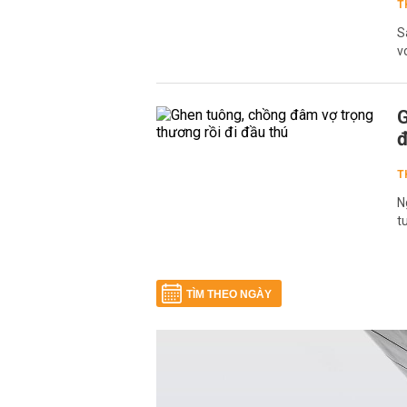
T
S
v
G
đ
T
N
t
TÌM THEO NGÀY