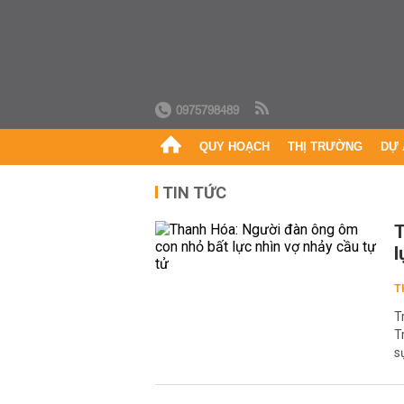
0975798489
QUY HOẠCH
THỊ TRƯỜNG
DỰ 
TIN TỨC
T
l
T
T
T
s