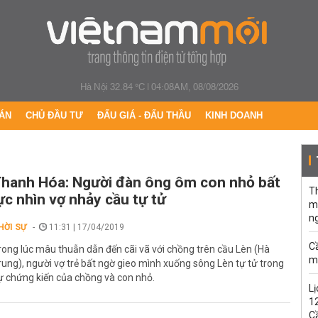
Hà Nội 32.84 °C
|
04:08AM, 08/08/2026
ÁN
CHỦ ĐẦU TƯ
ĐẤU GIÁ - ĐẤU THẦU
KINH DOANH
hanh Hóa: Người đàn ông ôm con nhỏ bất
T
ực nhìn vợ nhảy cầu tự tử
m
n
HỜI SỰ
11:31 | 17/04/2019
C
rong lúc mâu thuẫn dẫn đến cãi vã với chồng trên cầu Lèn (Hà
m
rung), người vợ trẻ bất ngờ gieo mình xuống sông Lèn tự tử trong
ự chứng kiến của chồng và con nhỏ.
Lị
1
C