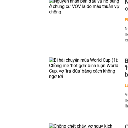
N
c
P
N
n
x
B
'
b
L
V
n
l
C