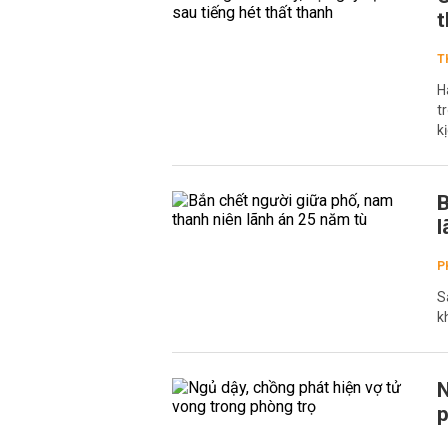
t
T
H
t
k
B
l
P
S
k
N
p