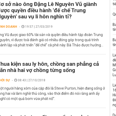
ơ sở nào ông Đặng Lê Nguyên Vũ giành
ti
ược quyền điều hành 'đế chế Trung
Q
guyên' sau vụ li hôn nghìn tỉ?
B
INH DOANH
19:57 | 27/03/2019
tỉ
ng Vũ được giao 60% tài sản và quyền điều hành tập đoàn Trung
guyên, vì được toà đánh giá có nhiều đóng góp trong quá trình
B
tỉ
hành lập và phát triển "đế chế" cà phê này. Bà Thảo được hưởng...
Lị
đế
hua kiện sau ly hôn, chồng san phẳng cả
M
ăn nhà hai vợ chồng từng sống
Gi
L
HỜI SỰ
08:43 | 27/10/2018
Lị
ột người hàng xóm của cặp đôi là Steve Purton, hiện đang sống ở
16
ầng hai và làm nghề thủ công, vào thời điểm đó nói rằng anh ấy
H
nghĩ có một quả bom vừa phát nổ”.
Đ
n
Dự