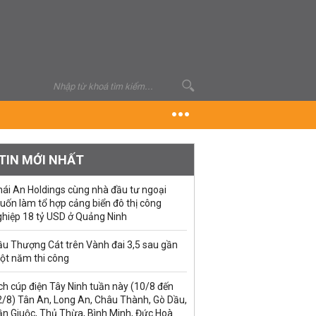
TIN MỚI NHẤT
hái An Holdings cùng nhà đầu tư ngoại
uốn làm tổ hợp cảng biển đô thị công
ghiệp 18 tỷ USD ở Quảng Ninh
ầu Thượng Cát trên Vành đai 3,5 sau gần
ột năm thi công
ch cúp điện Tây Ninh tuần này (10/8 đến
2/8) Tân An, Long An, Châu Thành, Gò Dầu,
ần Giuộc, Thủ Thừa, Bình Minh, Đức Hoà