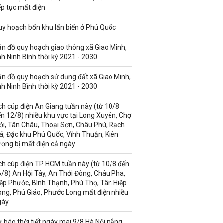
ếp tục mất điện
uy hoạch bốn khu lấn biển ở Phú Quốc
ản đồ quy hoạch giao thông xã Giao Minh,
nh Ninh Bình thời kỳ 2021 - 2030
ản đồ quy hoạch sử dụng đất xã Giao Minh,
nh Ninh Bình thời kỳ 2021 - 2030
ch cúp điện An Giang tuần này (từ 10/8
n 12/8) nhiều khu vực tại Long Xuyên, Chợ
ới, Tân Châu, Thoại Sơn, Châu Phú, Rạch
á, Đặc khu Phú Quốc, Vĩnh Thuận, Kiên
ương bị mất điện cả ngày
ch cúp điện TP HCM tuần này (từ 10/8 đến
/8) An Hội Tây, An Thới Đông, Châu Pha,
iệp Phước, Bình Thạnh, Phú Thọ, Tân Hiệp
ông, Phú Giáo, Phước Long mất điện nhiều
gày
 báo thời tiết ngày mai 9/8 Hà Nội nắng