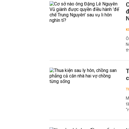
C
đ
N
K
Ô
N
t
T
c
T
M
t
“