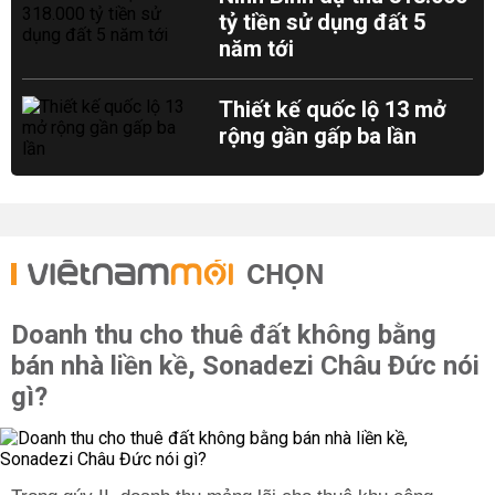
tỷ tiền sử dụng đất 5
năm tới
Thiết kế quốc lộ 13 mở
rộng gần gấp ba lần
CHỌN
Doanh thu cho thuê đất không bằng
bán nhà liền kề, Sonadezi Châu Đức nói
gì?