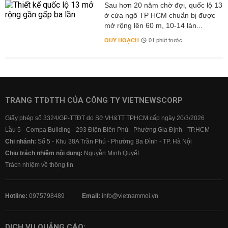
Sau hơn 20 năm chờ đợi, quốc lộ 13
ở cửa ngõ TP HCM chuẩn bị được
mở rộng lên 60 m, 10-14 làn...
QUY HOẠCH
01 phút trước
TRANG TTĐTTH CỦA CÔNG TY VIETNEWSCORP
Giấy phép số 3324/GP-TTĐT do Sở VH&TT TPHCM cấp ngày 20/3/2026
Lầu 5 - Compa Building - 293 Điện Biên Phủ - Phường Gia Định - TP.HCM
Chi nhánh:
Số 5 - Khu 38A Trần Phú - Phường Ba Đình - TP. Hà Nội
Chịu trách nhiệm nội dung:
Nguyễn Minh Quyết
Trách nhiệm về thông tin
Hotline:
0975798489
Email:
info@vietnammoi.vn
DỊCH VỤ QUẢNG CÁO: