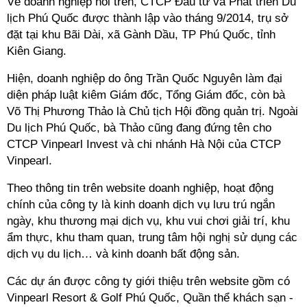
Về doanh nghiệp nói trên, CTCP Đầu tư và Phát triển Du
lịch Phú Quốc được thành lập vào tháng 9/2014, trụ sở
đặt tại khu Bãi Dài, xã Gành Dầu, TP Phú Quốc, tỉnh
Kiên Giang.
Hiện, doanh nghiệp do ông Trần Quốc Nguyên làm đại
diện pháp luật kiêm Giám đốc, Tổng Giám đốc, còn bà
Võ Thị Phương Thảo là Chủ tịch Hội đồng quản trị. Ngoài
Du lịch Phú Quốc, bà Thảo cũng đang đứng tên cho
CTCP Vinpearl Invest và chi nhánh Hà Nội của CTCP
Vinpearl.
Theo thông tin trên website doanh nghiệp, hoạt động
chính của công ty là kinh doanh dịch vụ lưu trú ngắn
ngày, khu thương mại dịch vụ, khu vui chơi giải trí, khu
ẩm thực, khu tham quan, trung tâm hội nghị sử dụng các
dịch vụ du lịch… và kinh doanh bất động sản.
Các dự án được công ty giới thiệu trên website gồm có
Vinpearl Resort & Golf Phú Quốc, Quần thể khách sạn -