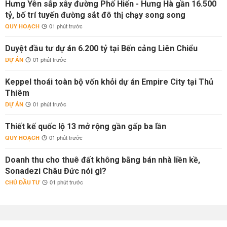
Hưng Yên sắp xây đường Phố Hiến - Hưng Hà gần 16.500
tỷ, bố trí tuyến đường sắt đô thị chạy song song
QUY HOẠCH
01 phút trước
Duyệt đầu tư dự án 6.200 tỷ tại Bến cảng Liên Chiểu
DỰ ÁN
01 phút trước
Keppel thoái toàn bộ vốn khỏi dự án Empire City tại Thủ
Thiêm
DỰ ÁN
01 phút trước
Thiết kế quốc lộ 13 mở rộng gần gấp ba lần
QUY HOẠCH
01 phút trước
Doanh thu cho thuê đất không bằng bán nhà liền kề,
Sonadezi Châu Đức nói gì?
CHỦ ĐẦU TƯ
01 phút trước