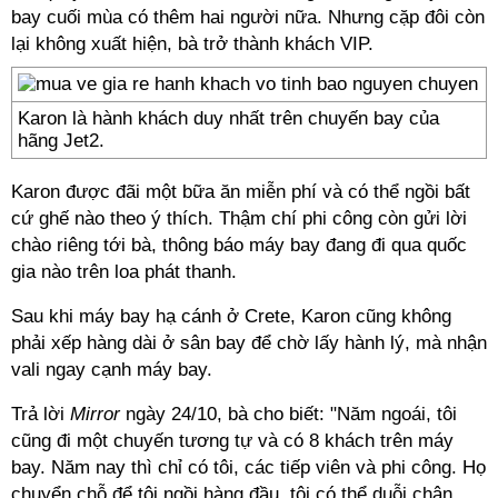
bay cuối mùa có thêm hai người nữa. Nhưng cặp đôi còn
lại không xuất hiện, bà trở thành khách VIP.
Karon là hành khách duy nhất trên chuyến bay của
hãng Jet2.
Karon được đãi một bữa ăn miễn phí và có thể ngồi bất
cứ ghế nào theo ý thích. Thậm chí phi công còn gửi lời
chào riêng tới bà, thông báo máy bay đang đi qua quốc
gia nào trên loa phát thanh.
Sau khi máy bay hạ cánh ở Crete, Karon cũng không
phải xếp hàng dài ở sân bay để chờ lấy hành lý, mà nhận
vali ngay cạnh máy bay.
Trả lời
Mirror
ngày 24/10, bà cho biết: "Năm ngoái, tôi
cũng đi một chuyến tương tự và có 8 khách trên máy
bay. Năm nay thì chỉ có tôi, các tiếp viên và phi công. Họ
chuyển chỗ để tôi ngồi hàng đầu, tôi có thể duỗi chân