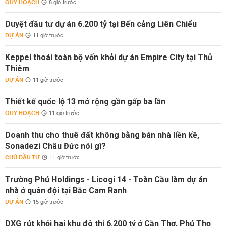
QUY HOẠCH
8 giờ trước
Duyệt đầu tư dự án 6.200 tỷ tại Bến cảng Liên Chiểu
DỰ ÁN
11 giờ trước
Keppel thoái toàn bộ vốn khỏi dự án Empire City tại Thủ
Thiêm
DỰ ÁN
11 giờ trước
Thiết kế quốc lộ 13 mở rộng gần gấp ba lần
QUY HOẠCH
11 giờ trước
Doanh thu cho thuê đất không bằng bán nhà liền kề,
Sonadezi Châu Đức nói gì?
CHỦ ĐẦU TƯ
11 giờ trước
Trường Phú Holdings - Licogi 14 - Toàn Cầu làm dự án
nhà ở quân đội tại Bắc Cam Ranh
DỰ ÁN
15 giờ trước
DXG rút khỏi hai khu đô thị 6.200 tỷ ở Cần Thơ, Phú Thọ