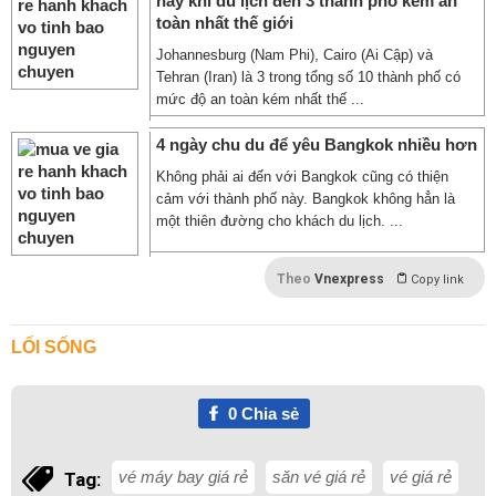
này khi du lịch đến 3 thành phố kém an
toàn nhất thế giới
Johannesburg (Nam Phi), Cairo (Ai Cập) và
Tehran (Iran) là 3 trong tổng số 10 thành phố có
mức độ an toàn kém nhất thế ...
4 ngày chu du để yêu Bangkok nhiều hơn
Không phải ai đến với Bangkok cũng có thiện
cảm với thành phố này. Bangkok không hẳn là
một thiên đường cho khách du lịch. ...
Theo
Vnexpress
Copy link
LỐI SỐNG
0
Chia sẻ
vé máy bay giá rẻ
săn vé giá rẻ
vé giá rẻ
Tag: