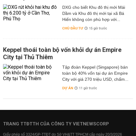
DXG cho biết Khu đô thị mới Mái
Dầm và Khu đô thị mới tại xã Bá
Hiến không còn phù hợp với...
CHỦ ĐẦU TƯ
15 giờ trước
Keppel thoái toàn bộ vốn khỏi dự án Empire
City tại Thủ Thiêm
Tập đoàn Keppel (Singapore) bán
toàn bộ 40% vốn tại dự án Empire
City với giá 270 triệu USD, chấm...
DỰ ÁN
11 giờ trước
TRANG TTĐTTH CỦA CÔNG TY VIETNEWSCORP
Giấy phép số 3324/GP-TTĐT do Sở VH&TT TPHCM cấp ngày 20/3/2026