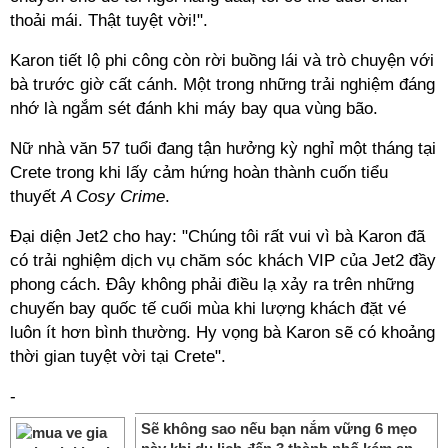
thoải mái. Thật tuyệt vời!".
Karon tiết lộ phi công còn rời buồng lái và trò chuyện với
bà trước giờ cất cánh. Một trong những trải nghiệm đáng
nhớ là ngắm sét đánh khi máy bay qua vùng bão.
Nữ nhà văn 57 tuổi đang tận hưởng kỳ nghỉ một tháng tại
Crete trong khi lấy cảm hứng hoàn thành cuốn tiểu
thuyết
A Cosy Crime
.
Đại diện Jet2 cho hay: "Chúng tôi rất vui vì bà Karon đã
có trải nghiệm dịch vụ chăm sóc khách VIP của Jet2 đầy
phong cách. Đây không phải điều lạ xảy ra trên những
chuyến bay quốc tế cuối mùa khi lượng khách đặt vé
luôn ít hơn bình thường. Hy vọng bà Karon sẽ có khoảng
thời gian tuyệt vời tại Crete".
-
Sẽ không sao nếu bạn nắm vững 6 mẹo