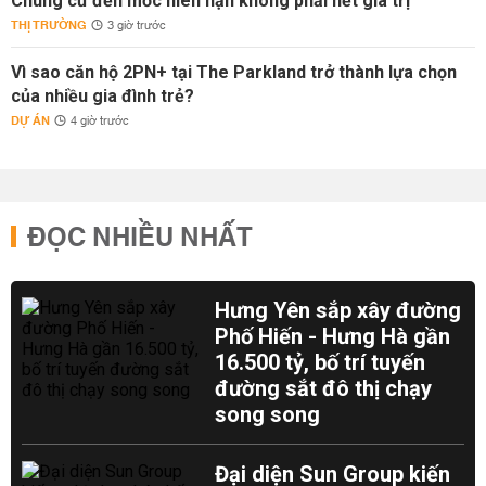
Chung cư đến mốc niên hạn không phải hết giá trị
THỊ TRƯỜNG
3 giờ trước
Vì sao căn hộ 2PN+ tại The Parkland trở thành lựa chọn
của nhiều gia đình trẻ?
DỰ ÁN
4 giờ trước
ĐỌC NHIỀU NHẤT
Hưng Yên sắp xây đường
Phố Hiến - Hưng Hà gần
16.500 tỷ, bố trí tuyến
đường sắt đô thị chạy
song song
Đại diện Sun Group kiến