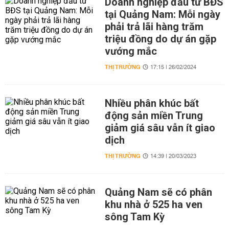
Doanh nghiệp đầu tư BĐS
tại Quảng Nam: Mỗi ngày
phải trả lãi hàng trăm
triệu đồng do dự án gặp
vướng mắc
THỊ TRƯỜNG
17:15 | 26/02/2024
Nhiều phân khúc bất
động sản miền Trung
giảm giá sâu vẫn ít giao
dịch
THỊ TRƯỜNG
14:39 | 20/03/2023
Quảng Nam sẽ có phân
khu nhà ở 525 ha ven
sông Tam Kỳ