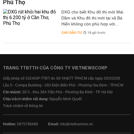
Phú Thọ
DXG cho biết Khu đô thị mới Mái
Dầm và Khu đô thị mới tại xã Bá
Hiến không còn phù hợp với...
CHỦ ĐẦU TƯ
18 giờ trước
TRANG TTĐTTH CỦA CÔNG TY VIETNEWSCORP
Giấy phép số 3324/GP-TTĐT do Sở VH&TT TPHCM cấp ngày 20/3/2026
Lầu 5 - Compa Building - 293 Điện Biên Phủ - Phường Gia Định - TP.HCM
Chi nhánh:
Số 5 - Khu 38A Trần Phú - Phường Ba Đình - TP. Hà Nội
Chịu trách nhiệm nội dung:
Nguyễn Minh Quyết
Trách nhiệm về thông tin
Hotline:
0975798489
Email:
info@vietnammoi.vn