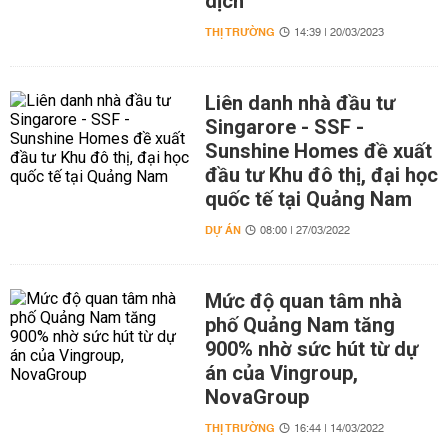
dịch
THỊ TRƯỜNG
14:39 | 20/03/2023
Liên danh nhà đầu tư
Singarore - SSF -
Sunshine Homes đề xuất
đầu tư Khu đô thị, đại học
quốc tế tại Quảng Nam
DỰ ÁN
08:00 | 27/03/2022
Mức độ quan tâm nhà
phố Quảng Nam tăng
900% nhờ sức hút từ dự
án của Vingroup,
NovaGroup
THỊ TRƯỜNG
16:44 | 14/03/2022