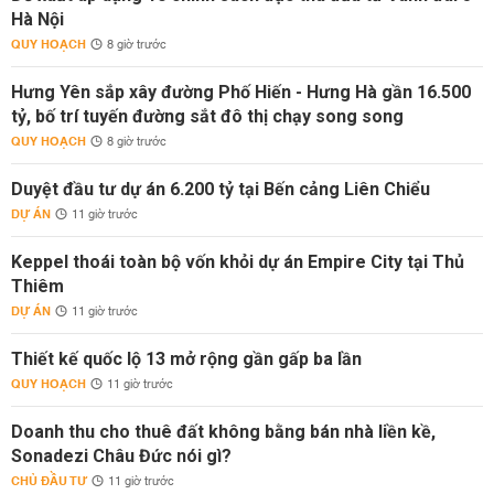
Hà Nội
QUY HOẠCH
8 giờ trước
Hưng Yên sắp xây đường Phố Hiến - Hưng Hà gần 16.500
tỷ, bố trí tuyến đường sắt đô thị chạy song song
QUY HOẠCH
8 giờ trước
Duyệt đầu tư dự án 6.200 tỷ tại Bến cảng Liên Chiểu
DỰ ÁN
11 giờ trước
Keppel thoái toàn bộ vốn khỏi dự án Empire City tại Thủ
Thiêm
DỰ ÁN
11 giờ trước
Thiết kế quốc lộ 13 mở rộng gần gấp ba lần
QUY HOẠCH
11 giờ trước
Doanh thu cho thuê đất không bằng bán nhà liền kề,
Sonadezi Châu Đức nói gì?
CHỦ ĐẦU TƯ
11 giờ trước