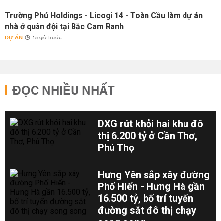
Trường Phú Holdings - Licogi 14 - Toàn Cầu làm dự án
nhà ở quân đội tại Bắc Cam Ranh
DỰ ÁN
15 giờ trước
ĐỌC NHIỀU NHẤT
DXG rút khỏi hai khu đô
thị 6.200 tỷ ở Cần Thơ,
Phú Thọ
Hưng Yên sắp xây đường
Phố Hiến - Hưng Hà gần
16.500 tỷ, bố trí tuyến
đường sắt đô thị chạy