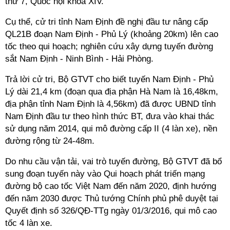
thứ 7, Quốc hội khóa XIV.
Cụ thể, cử tri tỉnh Nam Định đề nghị đầu tư nâng cấp
QL21B đoạn Nam Định - Phủ Lý (khoảng 20km) lên cao
tốc theo qui hoạch; nghiên cứu xây dựng tuyến đường
sắt Nam Định - Ninh Bình - Hải Phòng.
Trả lời cử tri, Bộ GTVT cho biết tuyến Nam Định - Phủ
Lý dài 21,4 km (đoạn qua địa phận Hà Nam là 16,48km,
địa phận tỉnh Nam Định là 4,56km) đã được UBND tỉnh
Nam Định đầu tư theo hình thức BT, đưa vào khai thác
sử dụng năm 2014, qui mô đường cấp II (4 làn xe), nền
đường rộng từ 24-48m.
Do nhu cầu vận tải, vai trò tuyến đường, Bộ GTVT đã bổ
sung đoạn tuyến này vào Qui hoạch phát triến mạng
đường bộ cao tốc Việt Nam đến năm 2020, định hướng
đến năm 2030 được Thủ tướng Chính phủ phê duyệt tại
Quyết định số 326/QĐ-TTg ngày 01/3/2016, qui mô cao
tốc 4 làn xe.