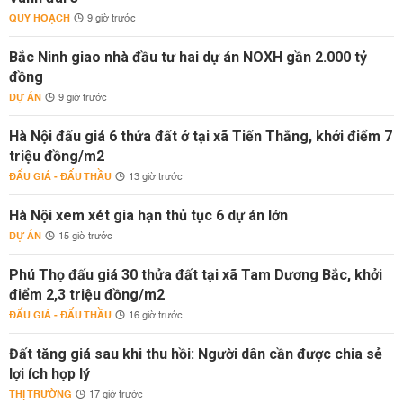
QUY HOẠCH
9 giờ trước
Bắc Ninh giao nhà đầu tư hai dự án NOXH gần 2.000 tỷ
đồng
DỰ ÁN
9 giờ trước
Hà Nội đấu giá 6 thửa đất ở tại xã Tiến Thắng, khởi điểm 7
triệu đồng/m2
ĐẤU GIÁ - ĐẤU THẦU
13 giờ trước
Hà Nội xem xét gia hạn thủ tục 6 dự án lớn
DỰ ÁN
15 giờ trước
Phú Thọ đấu giá 30 thửa đất tại xã Tam Dương Bắc, khởi
điểm 2,3 triệu đồng/m2
ĐẤU GIÁ - ĐẤU THẦU
16 giờ trước
Đất tăng giá sau khi thu hồi: Người dân cần được chia sẻ
lợi ích hợp lý
THỊ TRƯỜNG
17 giờ trước