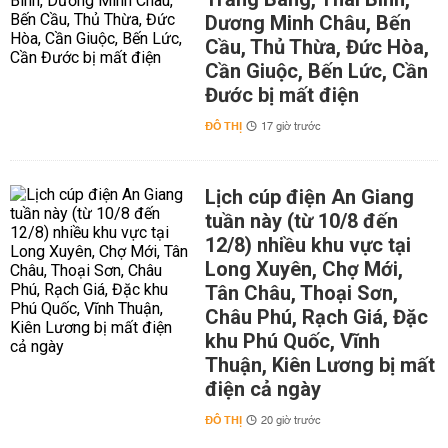
Dương Minh Châu, Bến
Cầu, Thủ Thừa, Đức Hòa,
Cần Giuộc, Bến Lức, Cần
Đước bị mất điện
ĐÔ THỊ
17 giờ trước
Lịch cúp điện An Giang
tuần này (từ 10/8 đến
12/8) nhiều khu vực tại
Long Xuyên, Chợ Mới,
Tân Châu, Thoại Sơn,
Châu Phú, Rạch Giá, Đặc
khu Phú Quốc, Vĩnh
Thuận, Kiên Lương bị mất
điện cả ngày
ĐÔ THỊ
20 giờ trước