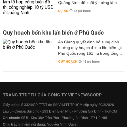
Quảng Ninh đề xuất ý tưởng làm...
DỰ ÁN
18 giờ trước
Quy hoạch bốn khu lấn biển ở Phú Quốc
An Giang quyết định bổ sung định
hướng quy hoạch 4 khu lấn biển tại
Phú Quốc rộng 161 ha trong tổng...
QUY HOẠCH
19 giờ trước
TRANG TTĐTTH CỦA CÔNG TY VIETNEWSCORP
Giấy phép số 3324/GP-TTĐT do Sở VH&TT TPHCM cấp ngày 20/3/2026
Lầu 5 - Compa Building - 293 Điện Biên Phủ - Phường Gia Định - TP.HCM
Chi nhánh:
Số 5 - Khu 38A Trần Phú - Phường Ba Đình - TP. Hà Nội
Chịu trách nhiệm nội dung:
Nguyễn Minh Quyết