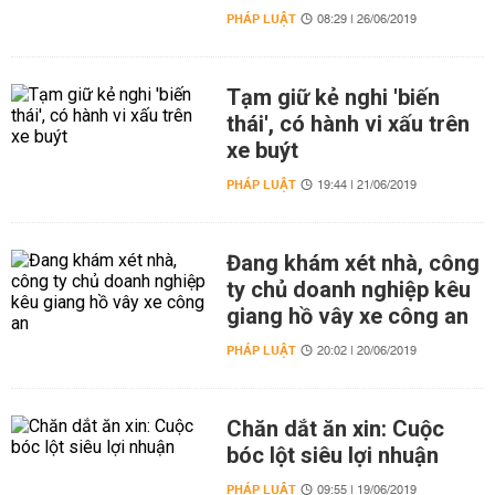
PHÁP LUẬT
08:29 | 26/06/2019
Tạm giữ kẻ nghi 'biến
thái', có hành vi xấu trên
xe buýt
PHÁP LUẬT
19:44 | 21/06/2019
Đang khám xét nhà, công
ty chủ doanh nghiệp kêu
giang hồ vây xe công an
PHÁP LUẬT
20:02 | 20/06/2019
Chăn dắt ăn xin: Cuộc
bóc lột siêu lợi nhuận
PHÁP LUẬT
09:55 | 19/06/2019