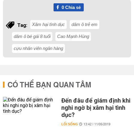
0
Chia sẻ
Xâm hại tình dục
dâm ô trẻ em
Tag:
dâm ô bé gái 8 tuổi
Cao Mạnh Hùng
cựu nhân viên ngân hàng
CÓ THỂ BẠN QUAN TÂM
Đến đâu để giám định khi
nghi ngờ bị xâm hại tình
dục?
LỐI SỐNG
13:42 | 11/05/2019