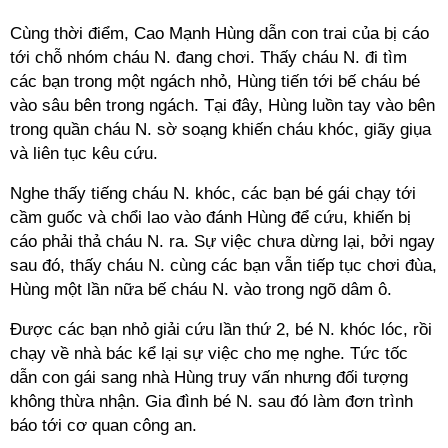
Cùng thời điểm, Cao Mạnh Hùng dẫn con trai của bị cáo
tới chỗ nhóm cháu N. đang chơi. Thấy cháu N. đi tìm
các bạn trong một ngách nhỏ, Hùng tiến tới bế cháu bé
vào sâu bên trong ngách. Tại đây, Hùng luồn tay vào bên
trong quần cháu N. sờ soạng khiến cháu khóc, giãy giụa
và liên tục kêu cứu.
Nghe thấy tiếng cháu N. khóc, các bạn bé gái chạy tới
cầm guốc và chổi lao vào đánh Hùng để cứu, khiến bị
cáo phải thả cháu N. ra. Sự việc chưa dừng lại, bởi ngay
sau đó, thấy cháu N. cùng các bạn vẫn tiếp tục chơi đùa,
Hùng một lần nữa bế cháu N. vào trong ngõ dâm ô.
Được các bạn nhỏ giải cứu lần thứ 2, bé N. khóc lóc, rồi
chạy về nhà bác kể lại sự việc cho mẹ nghe. Tức tốc
dẫn con gái sang nhà Hùng truy vấn nhưng đối tượng
không thừa nhận. Gia đình bé N. sau đó làm đơn trình
báo tới cơ quan công an.