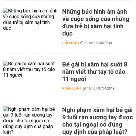
Những bức hình ám ảnh
về cuộc sống của những
đứa trẻ bị xâm hại tình
dục
LỐI SỐNG
10:02 | 09/05/2019
Bé gái bị xâm hại suốt 8
năm viết thư tay tố cáo
11 người
PHÁP LUẬT
15:46 | 07/04/2019
Nghi phạm xâm hại bé gái
9 tuổi rạn xương tay được
cho tại ngoại có đúng
quy định của pháp luật?