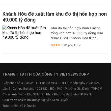
Khánh Hòa đề xuất làm khu đô thị hỗn hợp hơn
49.000 tỷ đồng
Khu đô thị hỗn hợp Vĩnh Lương,
tổng vốn hơn 49.000 tỷ đồng vừa
được UBND Khánh Hòa trình...
DỰ ÁN
01 phút trước
TRANG TTĐTTH CỦA CÔNG TY VIETNEWSCORP
Giấy phép số 3324/GP-TTĐT do Sở VH&TT TPHCM cấp ngày 20/3/2026
Lầu 5 - Compa Building - 293 Điện Biên Phủ - Phường Gia Định - TP.HCM
Chi nhánh:
Số 5 - Khu 38A Trần Phú - Phường Ba Đình - TP. Hà Nội
Chịu trách nhiệm nội dung:
Nguyễn Minh Quyết
Trách nhiệm về thông tin