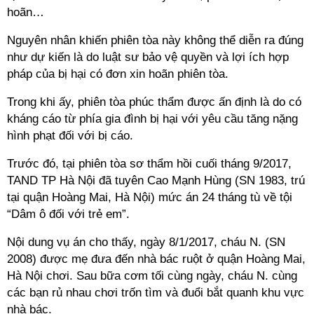
hoãn…
Nguyên nhân khiến phiên tòa này không thể diễn ra đúng
như dự kiến là do luật sư bảo vệ quyền và lợi ích hợp
pháp của bị hại có đơn xin hoãn phiên tòa.
Trong khi ấy, phiên tòa phúc thẩm được ấn định là do có
kháng cáo từ phía gia đình bị hại với yêu cầu tăng nặng
hình phạt đối với bị cáo.
Trước đó, tại phiên tòa sơ thẩm hồi cuối tháng 9/2017,
TAND TP Hà Nội đã tuyên Cao Mạnh Hùng (SN 1983, trú
tại quận Hoàng Mai, Hà Nội) mức án 24 tháng tù về tội
“Dâm ô đối với trẻ em”.
Nội dung vụ án cho thấy, ngày 8/1/2017, cháu N. (SN
2008) được mẹ đưa đến nhà bác ruột ở quận Hoàng Mai,
Hà Nội chơi. Sau bữa cơm tối cùng ngày, cháu N. cùng
các bạn rủ nhau chơi trốn tìm và đuổi bắt quanh khu vực
nhà bác.