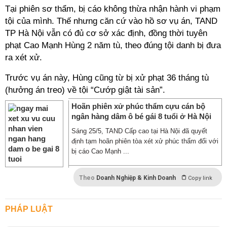
Tại phiên sơ thẩm, bị cáo không thừa nhận hành vi phạm
tội của mình. Thế nhưng căn cứ vào hồ sơ vụ án, TAND
TP Hà Nội vẫn có đủ cơ sở xác định, đồng thời tuyên
phạt Cao Mạnh Hùng 2 năm tù, theo đúng tội danh bị đưa
ra xét xử.
Trước vụ án này, Hùng cũng từ bị xử phạt 36 tháng tù
(hưởng án treo) về tội “Cướp giật tài sản”.
Hoãn phiên xử phúc thẩm cựu cán bộ
ngân hàng dâm ô bé gái 8 tuổi ở Hà Nội
Sáng 25/5, TAND Cấp cao tại Hà Nội đã quyết
định tạm hoãn phiên tòa xét xử phúc thẩm đối với
bị cáo Cao Mạnh ...
Theo
Doanh Nghiệp & Kinh Doanh
Copy link
PHÁP LUẬT