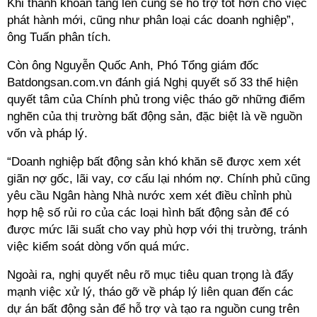
Khi thanh khoản tăng lên cũng sẽ hỗ trợ tốt hơn cho việc
phát hành mới, cũng như phân loại các doanh nghiệp”,
ông Tuấn phân tích.
Còn ông Nguyễn Quốc Anh, Phó Tổng giám đốc
Batdongsan.com.vn đánh giá Nghị quyết số 33 thể hiện
quyết tâm của Chính phủ trong việc tháo gỡ những điểm
nghẽn của thị trường bất động sản, đặc biệt là về nguồn
vốn và pháp lý.
“Doanh nghiệp bất động sản khó khăn sẽ được xem xét
giãn nợ gốc, lãi vay, cơ cấu lại nhóm nợ. Chính phủ cũng
yêu cầu Ngân hàng Nhà nước xem xét điều chỉnh phù
hợp hệ số rủi ro của các loại hình bất động sản để có
được mức lãi suất cho vay phù hợp với thị trường, tránh
việc kiểm soát dòng vốn quá mức.
Ngoài ra, nghị quyết nêu rõ mục tiêu quan trọng là đẩy
mạnh việc xử lý, tháo gỡ về pháp lý liên quan đến các
dự án bất động sản để hỗ trợ và tạo ra nguồn cung trên