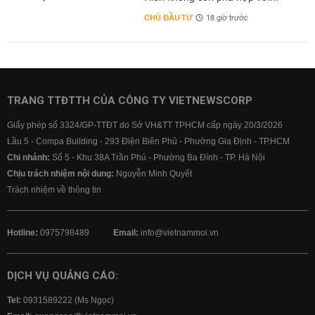
CHỦ ĐẦU TƯ
18 giờ trước
TRANG TTĐTTH CỦA CÔNG TY VIETNEWSCORP
Giấy phép số 3324/GP-TTĐT do Sở VH&TT TPHCM cấp ngày 20/3/2026
Lầu 5 - Compa Building - 293 Điện Biên Phủ - Phường Gia Định - TP.HCM
Chi nhánh:
Số 5 - Khu 38A Trần Phú - Phường Ba Đình - TP. Hà Nội
Chịu trách nhiệm nội dung:
Nguyễn Minh Quyết
Trách nhiệm về thông tin
Hotline:
0975798489
Email:
info@vietnammoi.vn
DỊCH VỤ QUẢNG CÁO:
Tel:
0931589222 (Ms Ngọc)