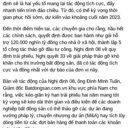
định sẽ là hai yếu tố mang lại tác động tích cực, đẩy
nhanh tiến trình đảo chiều. Từ đó, có thể kỳ vọng thời
gian phục hồi sớm, dự kiến vào khoảng cuối năm 2023.
Đến thời điểm hiện tại, các chuyên gia cho rằng, hầu hết
các chính sách, quyết định được ban hành như gói hỗ
trợ 120.000 nghìn tỷ đồng cho nhà ở xã hội, thành lập 5
tổ công tác tháo gỡ đầu tư công, Nghị định 08 về quy
định trái phiếu, Nghị quyết 33 về giải pháp tháo gỡ khó
khăn cho thị trường bất động sản, đã có tác động tích
cực và đồng nhất với dự báo của đơn vị này.
Bàn về tác động của Nghị định 08, ông Đinh Minh Tuấn,
Giám đốc Batdongsan.com.vn khu vực phía Nam cho
rằng, việc kéo giãn kỳ hạn trái phiếu hai năm mang tới
kỳ vọng sẽ kéo dài thời gian và điều kiện để các doanh
nghiệp bất động sản có thể tháo gỡ các dự án đang
vướng pháp lý, chuyển nhượng dự án (M&A) hay tích lũy
dòng tiền từ các đợt bán hàng để thanh toán các khoản