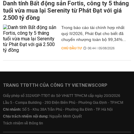
Danh tính Bất động sản Fortis, công ty 5 tháng
tuổi vừa mua lại Serenity từ Phát Đạt với giá
2.500 tỷ đồng
Trong báo cáo tài chính hợp nhất
quý II/2026, Phát Đạt cho biết đã
chuyển nhượng toàn bộ 99,34%...
CHỦ ĐẦU TƯ
06:44 | 05/08/2026
TRANG TTĐTTH CỦA CÔNG TY VIETNEWSCORP
Giấy phép số 3324/GP-TTĐT do Sở VH&TT TPHCM cấp ngày 20/3/2026
Lầu 5 - Compa Building - 293 Điện Biên Phủ - Phường Gia Định - TP.HCM
Chi nhánh:
Số 5 - Khu 38A Trần Phú - Phường Ba Đình - TP. Hà Nội
Chịu trách nhiệm nội dung:
Nguyễn Minh Quyết
Trách nhiệm về thông tin