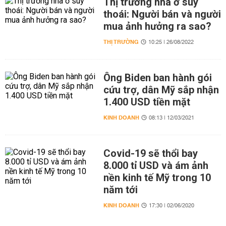
Thị trường nhà ở suy
thoái: Người bán và người
mua ảnh hưởng ra sao?
THỊ TRƯỜNG
10:25 | 26/08/2022
Ông Biden ban hành gói
cứu trợ, dân Mỹ sắp nhận
1.400 USD tiền mặt
KINH DOANH
08:13 | 12/03/2021
Covid-19 sẽ thổi bay
8.000 tỉ USD và ám ảnh
nền kinh tế Mỹ trong 10
năm tới
KINH DOANH
17:30 | 02/06/2020