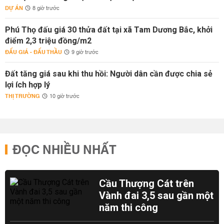
DỰ ÁN
8 giờ trước
Phú Thọ đấu giá 30 thửa đất tại xã Tam Dương Bắc, khởi
điểm 2,3 triệu đồng/m2
ĐẤU GIÁ - ĐẤU THẦU
9 giờ trước
Đất tăng giá sau khi thu hồi: Người dân cần được chia sẻ
lợi ích hợp lý
THỊ TRƯỜNG
10 giờ trước
ĐỌC NHIỀU NHẤT
Cầu Thượng Cát trên
Vành đai 3,5 sau gần một
năm thi công