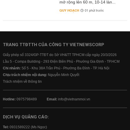
mở rộng lên 60 m, 10-14 làn...
QUY HOẠCH
01 phút trước
TRANG TTĐTTH CỦA CÔNG TY VIETNEWSCORP
Giấy phép số 3324/GP-TTĐT do Sở VH&TT TPHCM cấp ngày 20/3/2026
Lầu 5 - Compa Building - 293 Điện Biên Phủ - Phường Gia Định - TP.HCM
Chi nhánh:
Số 5 - Khu 38A Trần Phú - Phường Ba Đình - TP. Hà Nội
Chịu trách nhiệm nội dung:
Nguyễn Minh Quyết
Trách nhiệm về thông tin
Hotline:
0975798489
Email:
info@vietnammoi.vn
DỊCH VỤ QUẢNG CÁO:
Tel:
0931589222 (Ms Ngọc)