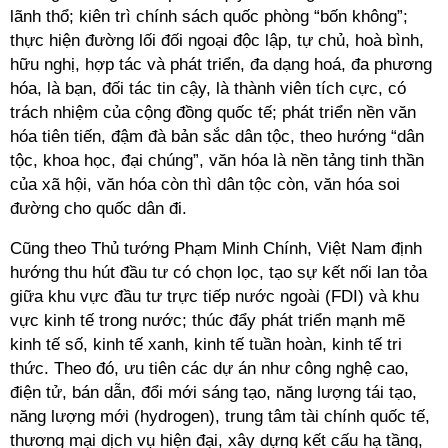
lãnh thổ; kiên trì chính sách quốc phòng “bốn không”;
thực hiện đường lối đối ngoại độc lập, tự chủ, hoà bình,
hữu nghị, hợp tác và phát triển, đa dạng hoá, đa phương
hóa, là bạn, đối tác tin cậy, là thành viên tích cực, có
trách nhiệm của cộng đồng quốc tế; phát triển nền văn
hóa tiên tiến, đậm đà bản sắc dân tộc, theo hướng “dân
tộc, khoa học, đại chúng”, văn hóa là nền tảng tinh thần
của xã hội, văn hóa còn thì dân tộc còn, văn hóa soi
đường cho quốc dân đi.
Cũng theo Thủ tướng Phạm Minh Chính, Việt Nam định
hướng thu hút đầu tư có chọn lọc, tạo sự kết nối lan tỏa
giữa khu vực đầu tư trực tiếp nước ngoài (FDI) và khu
vực kinh tế trong nước; thúc đẩy phát triển mạnh mẽ
kinh tế số, kinh tế xanh, kinh tế tuần hoàn, kinh tế tri
thức. Theo đó, ưu tiên các dự án như công nghệ cao,
điện tử, bán dẫn, đổi mới sáng tạo, năng lượng tái tạo,
năng lượng mới (hydrogen), trung tâm tài chính quốc tế,
thương mại dịch vụ hiện đại, xây dựng kết cấu hạ tầng,