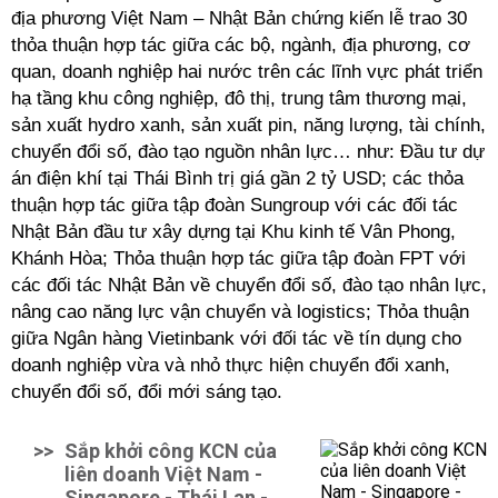
địa phương Việt Nam – Nhật Bản chứng kiến lễ trao 30
thỏa thuận hợp tác giữa các bộ, ngành, địa phương, cơ
quan, doanh nghiệp hai nước trên các lĩnh vực phát triển
hạ tầng khu công nghiệp, đô thị, trung tâm thương mại,
sản xuất hydro xanh, sản xuất pin, năng lượng, tài chính,
chuyển đổi số, đào tạo nguồn nhân lực… như: Đầu tư dự
án điện khí tại Thái Bình trị giá gần 2 tỷ USD; các thỏa
thuận hợp tác giữa tập đoàn Sungroup với các đối tác
Nhật Bản đầu tư xây dựng tại Khu kinh tế Vân Phong,
Khánh Hòa; Thỏa thuận hợp tác giữa tập đoàn FPT với
các đối tác Nhật Bản về chuyển đổi số, đào tạo nhân lực,
nâng cao năng lực vận chuyển và logistics; Thỏa thuận
giữa Ngân hàng Vietinbank với đối tác về tín dụng cho
doanh nghiệp vừa và nhỏ thực hiện chuyển đổi xanh,
chuyển đổi số, đổi mới sáng tạo.
>>
Sắp khởi công KCN của
liên doanh Việt Nam -
Singapore - Thái Lan -