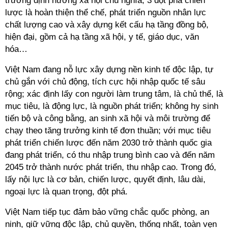
trường định hướng xã hội chủ nghĩa; 3 đột phá chiến
lược là hoàn thiện thể chế, phát triển nguồn nhân lực
chất lượng cao và xây dựng kết cấu hạ tầng đồng bộ,
hiện đại, gồm cả hạ tầng xã hội, y tế, giáo dục, văn
hóa…
Việt Nam đang nỗ lực xây dựng nền kinh tế độc lập, tự
chủ gắn với chủ động, tích cực hội nhập quốc tế sâu
rộng; xác định lấy con người làm trung tâm, là chủ thể, là
mục tiêu, là động lực, là nguồn phát triển; không hy sinh
tiến bộ và công bằng, an sinh xã hội và môi trường để
chạy theo tăng trưởng kinh tế đơn thuần; với mục tiêu
phát triển chiến lược đến năm 2030 trở thành quốc gia
đang phát triển, có thu nhập trung bình cao và đến năm
2045 trở thành nước phát triển, thu nhập cao. Trong đó,
lấy nội lực là cơ bản, chiến lược, quyết định, lâu dài,
ngoại lực là quan trọng, đột phá.
Việt Nam tiếp tục đảm bảo vững chắc quốc phòng, an
ninh, giữ vững độc lập, chủ quyền, thống nhất, toàn vẹn