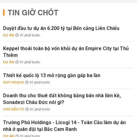
TIN GIỜ CHÓT
Duyệt đầu tư dự án 6.200 tỷ tại Bến cảng Liên Chiểu
DỰ ÁN
01 phút trước
Keppel thoái toàn bộ vốn khỏi dự án Empire City tại Thủ
Thiêm
DỰ ÁN
01 phút trước
Thiết kế quốc lộ 13 mở rộng gần gấp ba lần
QUY HOẠCH
01 phút trước
Doanh thu cho thuê đất không bằng bán nhà liền kề,
Sonadezi Châu Đức nói gì?
CHỦ ĐẦU TƯ
01 phút trước
Trường Phú Holdings - Licogi 14 - Toàn Cầu làm dự án
nhà ở quân đội tại Bắc Cam Ranh
DỰ ÁN
01 phút trước