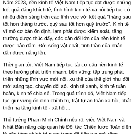
Năm 2023, nền kinh tế Việt Nam tiếp tục đạt được những
kết quả đáng khích lệ; tình hình kinh tế-xã hội tiếp tục có
nhiều điểm sáng trên các lĩnh vực với kết quả “tháng sau
tốt hơn tháng trước, quý sau tốt hơn quý trước”. Kinh tế
vĩ mô cơ bản ổn định, lạm phát được kiểm soát, tăng
trưởng được thúc đẩy, các cân đối lớn của nền kinh tế
được bảo đảm. Đời sống vật chất, tinh thần của nhân
dân được nâng lên.
Thời gian tới, Việt Nam tiếp tục tái cơ cấu nền kinh tế
theo hướng phát triển nhanh, bền vững; tập trung phát
triển những lĩnh vực mới nổi, xu thế của thế giới như đổi
mới sáng tạo, chuyển đổi số, kinh tế xanh, kinh tế tuần
hoàn, kinh tế chia sẻ. Trong quá trình đó, Việt Nam tiếp
tục giữ vững ổn định chính trị, trật tự an toàn xã hội, phát
triển hạ tầng kinh tế - xã hội…
Thủ tướng Phạm Minh Chính nêu rõ, việc Việt Nam và
Nhật Bản nâng cấp quan hệ Đối tác Chiến lược Toàn diện