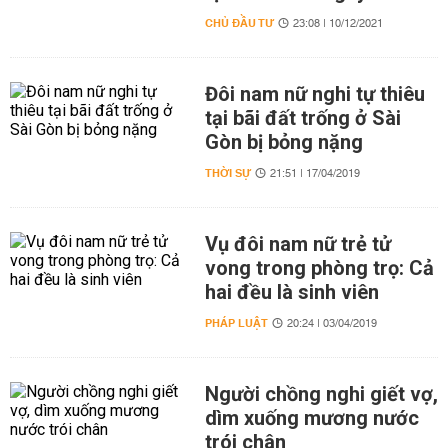
CHỦ ĐẦU TƯ
23:08 | 10/12/2021
Đôi nam nữ nghi tự thiêu
tại bãi đất trống ở Sài
Gòn bị bỏng nặng
THỜI SỰ
21:51 | 17/04/2019
Vụ đôi nam nữ trẻ tử
vong trong phòng trọ: Cả
hai đều là sinh viên
PHÁP LUẬT
20:24 | 03/04/2019
Người chồng nghi giết vợ,
dìm xuống mương nước
trói chân