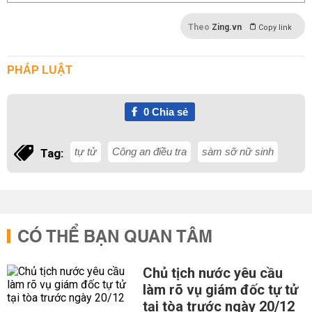
Theo
Zing.vn
Copy link
PHÁP LUẬT
0
Chia sẻ
tự tử
Công an điều tra
sàm sỡ nữ sinh
Tag:
CÓ THỂ BẠN QUAN TÂM
Chủ tịch nước yêu cầu
làm rõ vụ giám đốc tự tử
tại tòa trước ngày 20/12