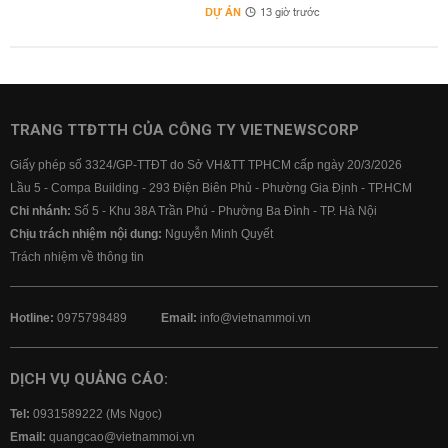
DỰ ÁN
13 giờ trước
TRANG TTĐTTH CỦA CÔNG TY VIETNEWSCORP
Giấy phép số 3324/GP-TTĐT do Sở VH&TT TPHCM cấp ngày 20/3/2026
Lầu 5 - Compa Building - 293 Điện Biên Phủ - Phường Gia Định - TP.HCM
Chi nhánh:
Số 5 - Khu 38A Trần Phú - Phường Ba Đình - TP. Hà Nội
Chịu trách nhiệm nội dung:
Nguyễn Minh Quyết
Trách nhiệm về thông tin
Hotline:
0975798489
Email:
info@vietnammoi.vn
DỊCH VỤ QUẢNG CÁO:
Tel:
0931589222 (Ms Ngọc)
Email:
quangcao@vietnammoi.vn