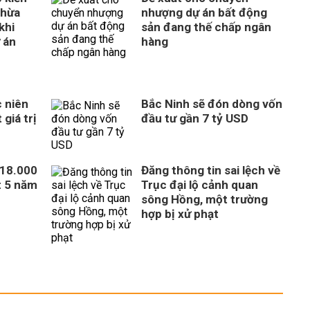
thừa
nhượng dự án bất động
khi
sản đang thế chấp ngân
 án
hàng
 niên
Bắc Ninh sẽ đón dòng vốn
giá trị
đầu tư gần 7 tỷ USD
318.000
Đăng thông tin sai lệch về
t 5 năm
Trục đại lộ cảnh quan
sông Hồng, một trường
hợp bị xử phạt