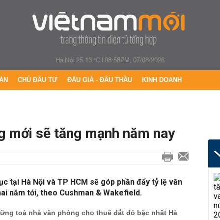
Hà Nội 25.13 °C
|
08:58PM, 07/08/2026
ÁN
CHỦ ĐẦU TƯ
ĐẤU GIÁ - ĐẤU THẦU
KINH DOANH
g mới sẽ tăng mạnh năm nay
ục tại Hà Nội và TP HCM sẽ góp phần đẩy tỷ lệ văn
ai năm tới, theo Cushman & Wakefield.
hững toà nhà văn phòng cho thuê đắt đỏ bậc nhất Hà