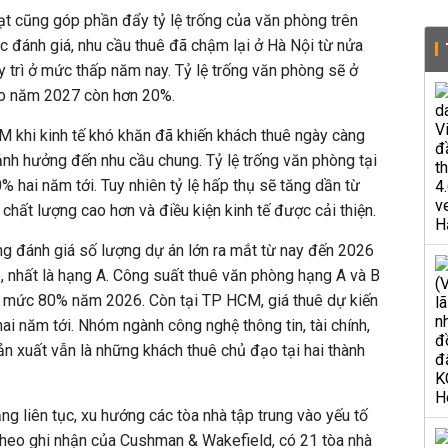
ạt cũng góp phần đẩy tỷ lệ trống của văn phòng trên
 đánh giá, nhu cầu thuê đã chậm lại ở Hà Nội từ nửa
 trì ở mức thấp năm nay. Tỷ lệ trống văn phòng sẽ ở
o năm 2027 còn hơn 20%.
M khi kinh tế khó khăn đã khiến khách thuê ngày càng
ảnh hưởng đến nhu cầu chung. Tỷ lệ trống văn phòng tại
% hai năm tới. Tuy nhiên tỷ lệ hấp thụ sẽ tăng dần từ
hất lượng cao hơn và điều kiện kinh tế được cải thiện.
ng đánh giá số lượng dự án lớn ra mắt từ nay đến 2026
ê, nhất là hạng A. Công suất thuê văn phòng hạng A và B
g mức 80% năm 2026. Còn tại TP HCM, giá thuê dự kiến
i năm tới. Nhóm ngành công nghệ thông tin, tài chính,
n xuất vẫn là những khách thuê chủ đạo tại hai thành
ng liên tục, xu hướng các tòa nhà tập trung vào yếu tố
Theo ghi nhận của Cushman & Wakefield, có 21 tòa nhà