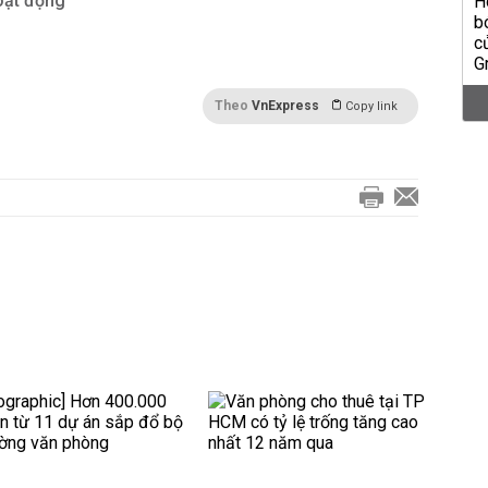
oạt động
Theo
VnExpress
Copy link