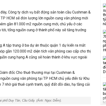
i đây, Công ty dịch vụ bất động sản toàn cầu Cushman &
à TP HCM sẽ đón lượng lớn nguồn cung văn phòng mới
thêm gần 81.000 m2 nguồn cung mới, chủ yếu ở các
 tới, tổng nguồn cung ở thành phố này sẽ tăng trưởng
 A tập trung ở ba dự án thuộc quận 1 dự kiến ra mắt
óp gần 120.000 m2 diện tích văn phòng cao cấp cho thị
uồn cung hạng A cũng sẽ hoàn thành ở khu vực ngoài
Giám đốc Cho thuê thương mại tại Cushman &
t nguồn cung văn phòng tại TP HCM chủ yếu đến từ Khu
7 nhờ giá thuê cạnh tranh, quỹ đất dồi dào, hạ tầng cải
ại phố Duy Tân, Cầu Giấy. (Ảnh:
Ngọc Diễm
).