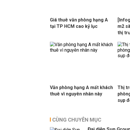
Giá thuê văn phòng hạng A
[Info
tại TP HCM cao kỷ lục
m2 sà
thị t
Văn phòng hạng A mất khách
Thị t
thuê vì nguyên nhân này
phòng
sụp đ
CÙNG CHUYÊN MỤC
Đại diện Sun Group