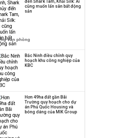
đến Shark Tam, Khải Silk: Ai
cũng muốn lấn sân bất động
sản
Bắc Ninh điều chỉnh quy
hoạch khu công nghiệp của
KBC
Hơn 49ha đất gần Bãi
Trường quy hoạch cho dự
án Phú Quốc Housing và
bóng dáng của MIK Group