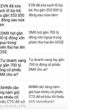
EVN đã xóa sạch lỗ lũy
kế, thu gần 353.000 tỷ
đồng sau nửa năm
DMX hút gần 700 tỷ
đồng vốn ngoại trong
phiên thứ hai lên HOSE
Tự doanh sang tay gần
700 tỷ đồng cổ phiếu
DMX cho ai?
NHNN cần tăng nắm
giữ bao nhiêu cổ phiếu
CTG để sở hữu tối thiểu
65% VietinBank?