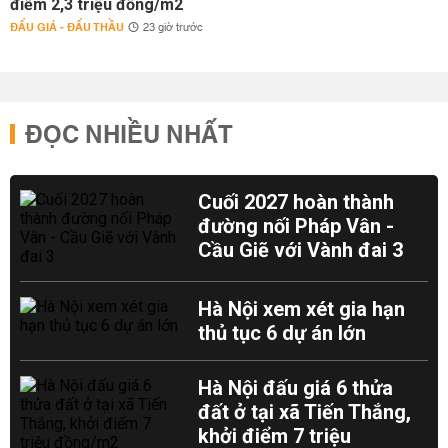
điểm 2,3 triệu đồng/m2
ĐẤU GIÁ - ĐẤU THẦU
23 giờ trước
ĐỌC NHIỀU NHẤT
Cuối 2027 hoàn thành
đường nối Pháp Vân -
Cầu Giẽ với Vành đai 3
Hà Nội xem xét gia hạn
thủ tục 6 dự án lớn
Hà Nội đấu giá 6 thửa
đất ở tại xã Tiến Thắng,
khởi điểm 7 triệu