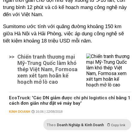
ngắn thời gian chờ đợi như vậy xuống từ 5-10 lần, còn
trung bình 12 phút và có kế hoạch mang công nghệ này
đến với Việt Nam.
Sumitomo ước tính với quãng đường khoảng 150 km
giữa Hà Nội và Hải Phòng, việc áp dụng công nghệ sẽ
tiết kiệm khoảng 18 triệu USD mỗi năm.
>>
Chiến tranh thương mại
Mỹ-Trung Quốc làm khó
thép Việt Nam, Formosa
xem xét tạm hoãn kế
hoạch mở lò cao
EcoTruck: 'Các DN giảm được chi phí logistics chỉ bằng 1
cách đơn giản như đặt vé máy bay'
KINH DOANH
16:06 | 22/08/2018
Theo
Doanh Nghiệp & Kinh Doanh
Copy link