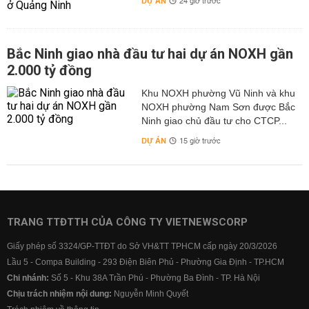
DỰ ÁN
24 giờ trước
Bắc Ninh giao nhà đầu tư hai dự án NOXH gần
2.000 tỷ đồng
Khu NOXH phường Vũ Ninh và khu
NOXH phường Nam Sơn được Bắc
Ninh giao chủ đầu tư cho CTCP...
DỰ ÁN
15 giờ trước
TRANG TTĐTTH CỦA CÔNG TY VIETNEWSCORP
Giấy phép số 3324/GP-TTĐT do Sở VH&TT TPHCM cấp ngày 20/3/2026
Lầu 5 - Compa Building - 293 Điện Biên Phủ - Phường Gia Định - TP.HCM
Chi nhánh:
Số 5 - Khu 38A Trần Phú - Phường Ba Đình - TP. Hà Nội
Chịu trách nhiệm nội dung:
Nguyễn Minh Quyết