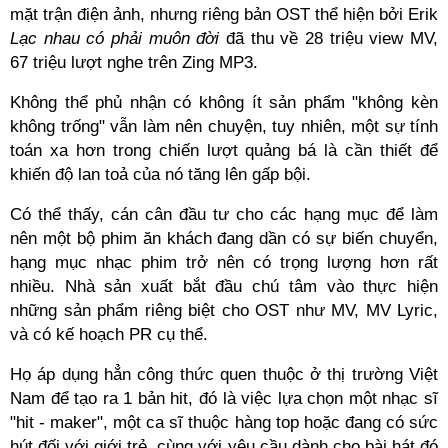
mặt trận điện ảnh, nhưng riêng bản OST thể hiện bởi Erik
Lạc nhau có phải muôn đời
đã thu về 28 triệu view MV,
67 triệu lượt nghe trên Zing MP3.
Không thể phủ nhận có không ít sản phẩm "không kèn
không trống" vẫn làm nên chuyện, tuy nhiên, một sự tính
toán xa hơn trong chiến lượt quảng bá là cần thiết để
khiến độ lan toả của nó tăng lên gấp bội.
Có thể thấy, cán cân đầu tư cho các hạng mục để làm
nên một bộ phim ăn khách đang dần có sự biến chuyển,
hạng mục nhạc phim trở nên có trọng lượng hơn rất
nhiều. Nhà sản xuất bắt đầu chú tâm vào thực hiện
những sản phẩm riêng biệt cho OST như MV, MV Lyric,
và có kế hoạch PR cụ thể.
Họ áp dụng hẳn công thức quen thuộc ở thị trường Việt
Nam để tạo ra 1 bản hit, đó là việc lựa chọn một nhạc sĩ
"hit - maker", một ca sĩ thuộc hàng top hoặc đang có sức
hút đối với giới trẻ, cùng với yêu cầu dành cho bài hát đó