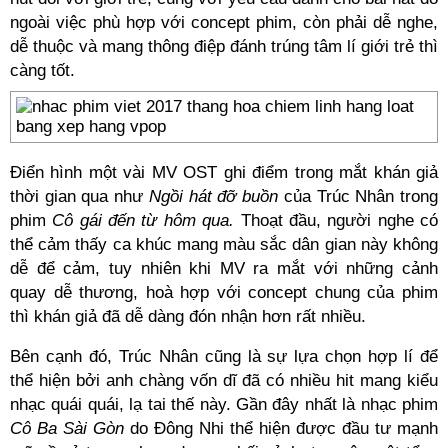
ngoài việc phù hợp với concept phim, còn phải dễ nghe,
dễ thuộc và mang thông điệp đánh trúng tâm lí giới trẻ thì
càng tốt.
Điển hình một vài MV OST ghi điểm trong mắt khán giả
thời gian qua như
Ngồi hát đỡ buồn
của Trúc Nhân trong
phim
Cô gái đến từ hôm qua.
Thoạt đầu, người nghe có
thể cảm thấy ca khúc mang màu sắc dân gian này không
dễ để cảm, tuy nhiên khi MV ra mắt với những cảnh
quay dễ thương, hoà hợp với concept chung của phim
thì khán giả đã dễ dàng đón nhận hơn rất nhiều.
Bên cạnh đó, Trúc Nhân cũng là sự lựa chọn hợp lí để
thể hiện bởi anh chàng vốn dĩ đã có nhiều hit mang kiểu
nhạc quái quái, lạ tai thế này. Gần đây nhất là nhạc phim
Cô Ba Sài Gòn
do Đông Nhi thể hiện được đầu tư mạnh