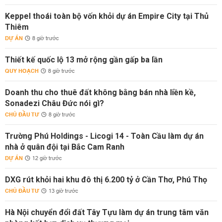
Keppel thoái toàn bộ vốn khỏi dự án Empire City tại Thủ
Thiêm
DỰ ÁN
8 giờ trước
Thiết kế quốc lộ 13 mở rộng gần gấp ba lần
QUY HOẠCH
8 giờ trước
Doanh thu cho thuê đất không bằng bán nhà liền kề,
Sonadezi Châu Đức nói gì?
CHỦ ĐẦU TƯ
8 giờ trước
Trường Phú Holdings - Licogi 14 - Toàn Cầu làm dự án
nhà ở quân đội tại Bắc Cam Ranh
DỰ ÁN
12 giờ trước
DXG rút khỏi hai khu đô thị 6.200 tỷ ở Cần Thơ, Phú Thọ
CHỦ ĐẦU TƯ
13 giờ trước
Hà Nội chuyển đổi đất Tây Tựu làm dự án trung tâm văn