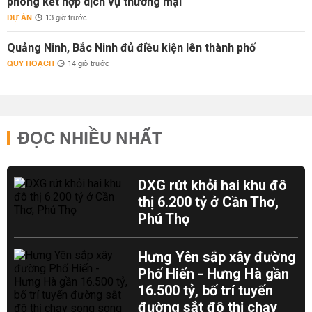
phòng kết hợp dịch vụ thương mại
DỰ ÁN
13 giờ trước
Quảng Ninh, Bắc Ninh đủ điều kiện lên thành phố
QUY HOẠCH
14 giờ trước
ĐỌC NHIỀU NHẤT
DXG rút khỏi hai khu đô
thị 6.200 tỷ ở Cần Thơ,
Phú Thọ
Hưng Yên sắp xây đường
Phố Hiến - Hưng Hà gần
16.500 tỷ, bố trí tuyến
đường sắt đô thị chạy