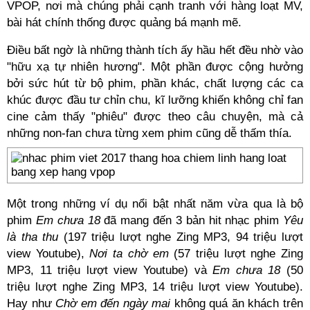
VPOP, nơi mà chúng phải cạnh tranh với hàng loạt MV,
bài hát chính thống được quảng bá mạnh mẽ.
Điều bất ngờ là những thành tích ấy hầu hết đều nhờ vào
"hữu xạ tự nhiên hương". Một phần được cộng hưởng
bởi sức hút từ bộ phim, phần khác, chất lượng các ca
khúc được đầu tư chỉn chu, kĩ lưỡng khiến không chỉ fan
cine cảm thấy "phiêu" được theo câu chuyện, mà cả
những non-fan chưa từng xem phim cũng dễ thấm thía.
Một trong những ví dụ nổi bật nhất năm vừa qua là bộ
phim
Em chưa 18
đã mang đến 3 bản hit nhạc phim
Yêu
là tha thu
(197 triệu lượt nghe Zing MP3, 94 triệu lượt
view Youtube),
Nơi ta chờ em
(57 triệu lượt nghe Zing
MP3, 11 triệu lượt view Youtube) và
Em chưa 18
(50
triệu lượt nghe Zing MP3, 14 triệu lượt view Youtube).
Hay như
Chờ em đến ngày mai
không quá ăn khách trên