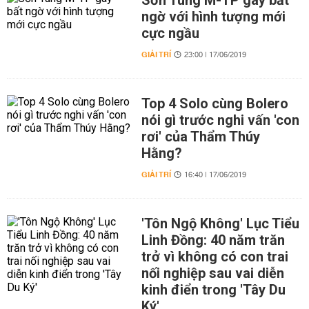
Sơn Tùng M-TP gây bất
ngờ với hình tượng mới
cực ngầu
GIẢI TRÍ
23:00 | 17/06/2019
Top 4 Solo cùng Bolero
nói gì trước nghi vấn 'con
rơi' của Thẩm Thúy
Hằng?
GIẢI TRÍ
16:40 | 17/06/2019
'Tôn Ngộ Không' Lục Tiểu
Linh Đồng: 40 năm trăn
trở vì không có con trai
nối nghiệp sau vai diễn
kinh điển trong 'Tây Du
Ký'