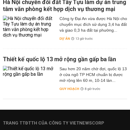
Hà Nội chuyển đổi đất Tây Tựu làm dự án trung
tâm văn phòng kết hợp dịch vụ thương mại
Công ty Đại An vừa được Hà Nội cho
chuyển mục đích sử dụng 3,4 ha đất
và giao 0,3 ha đất tại phường...
DỰ ÁN
13 giờ trước
Thiết kế quốc lộ 13 mở rộng gần gấp ba lần
Sau hơn 20 năm chờ đợi, quốc lộ 13
ở cửa ngõ TP HCM chuẩn bị được
mở rộng lên 60 m, 10-14 làn...
QUY HOẠCH
8 giờ trước
TRANG TTĐTTH CỦA CÔNG TY VIETNEWSCORP