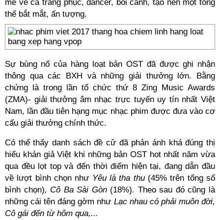
mẽ về cả trang phục, dancer, bối cảnh, tạo nên một tổng
thể bắt mắt, ấn tượng.
Sự bùng nổ của hàng loạt bản OST đã được ghi nhận
thông qua các BXH và những giải thưởng lớn. Bằng
chứng là trong lần tổ chức thứ 8 Zing Music Awards
(ZMA)- giải thưởng âm nhạc trực tuyến uy tín nhất Việt
Nam, lần đầu tiên hạng mục nhạc phim được đưa vào cơ
cấu giải thưởng chính thức.
Có thể thấy danh sách đề cử đã phản ánh khá đúng thị
hiếu khán giả Việt khi những bản OST hot nhất năm vừa
qua đều lọt top và đến thời điểm hiện tại, đang dẫn đầu
về lượt bình chọn như
Yêu là tha thu
(45% trên tổng số
bình chọn)
, Cô Ba Sài Gòn
(18%)
.
Theo sau đó cũng là
những cái tên đáng gờm như
Lạc nhau có phải muôn đời,
Cô gái đến từ hôm qua,...