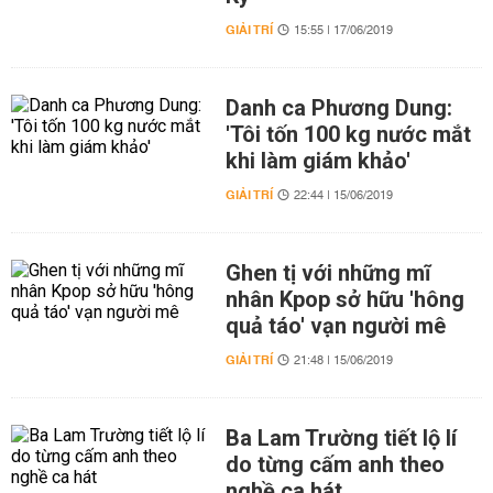
GIẢI TRÍ
15:55 | 17/06/2019
Danh ca Phương Dung:
'Tôi tốn 100 kg nước mắt
khi làm giám khảo'
GIẢI TRÍ
22:44 | 15/06/2019
Ghen tị với những mĩ
nhân Kpop sở hữu 'hông
quả táo' vạn người mê
GIẢI TRÍ
21:48 | 15/06/2019
Ba Lam Trường tiết lộ lí
do từng cấm anh theo
nghề ca hát