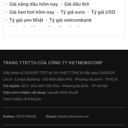
Giá xăng dầu hôm nay
Giá dầu thô
Giá heo hơi hôm nay
Tỷ giá euro
Tỷ giá USD
Tỷ giá yen Nhật
Tỷ giá vietcombank
Lịch cúp điện
Lãi suất ngân hàng
Lãi suất tiết kiệm
Lãi suất tiền gửi
Lãi suất ngân hàng Agribank
Lãi suất ngân hàng Sacombank
Lãi suất ngân hàng BIDV
TRANG TTĐTTH CỦA CÔNG TY VIETNEWSCORP
Lãi suất ngân hàng Vietinbank
Giấy phép số 3324/GP-TTĐT do Sở VH&TT TPHCM cấp ngày 20/3/2026
Lãi suất ngân hàng Vietcombank
Lầu 5 - Compa Building - 293 Điện Biên Phủ - Phường Gia Định - TP.HCM
Chi nhánh:
Số 5 - Khu 38A Trần Phú - Phường Ba Đình - TP. Hà Nội
Chịu trách nhiệm nội dung:
Nguyễn Minh Quyết
Trách nhiệm về thông tin
Hotline:
0975798489
Email:
info@vietnammoi.vn