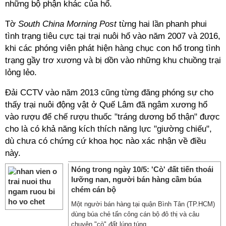
những bộ phận khác của hổ.
Tờ
South China Morning Post
từng hai lần phanh phui
tình trạng tiêu cực tại trại nuôi hổ vào năm 2007 và 2016,
khi các phóng viên phát hiện hàng chục con hổ trong tình
trạng gầy trơ xương và bị dồn vào những khu chuồng trại
lỏng lẻo.
Đải CCTV vào năm 2013 cũng từng đăng phóng sự cho
thấy trại nuôi động vật ở Quế Lâm đã ngâm xương hổ
vào rượu để chế rượu thuốc "tráng dương bổ thận" được
cho là có khả năng kích thích năng lực "giường chiếu",
dù chưa có chứng cứ khoa học nào xác nhận về điều
này.
Nóng trong ngày 10/5: 'Cò' đất tiến thoái
lưỡng nan, người bán hàng cầm búa
chém cán bộ
Một người bán hàng tại quận Bình Tân (TP.HCM)
dùng búa chẻ tấn công cán bộ đô thị và câu
chuyện "cò" đất lúng túng ...