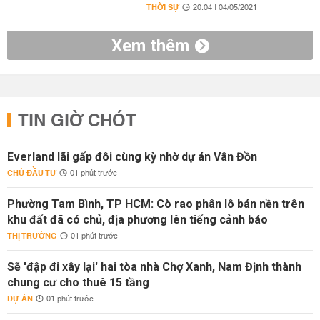
THỜI SỰ
20:04 | 04/05/2021
Xem thêm
TIN GIỜ CHÓT
Everland lãi gấp đôi cùng kỳ nhờ dự án Vân Đồn
CHỦ ĐẦU TƯ
01 phút trước
Phường Tam Bình, TP HCM: Cò rao phân lô bán nền trên
khu đất đã có chủ, địa phương lên tiếng cảnh báo
THỊ TRƯỜNG
01 phút trước
Sẽ 'đập đi xây lại' hai tòa nhà Chợ Xanh, Nam Định thành
chung cư cho thuê 15 tầng
DỰ ÁN
01 phút trước