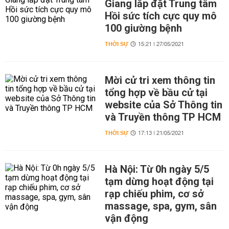
Giang lắp đặt Trung tâm
Hồi sức tích cực quy mô
100 giường bệnh
THỜI SỰ
15:21 | 27/05/2021
Mời cử tri xem thông tin
tổng hợp về bầu cử tại
website của Sở Thông tin
và Truyền thông TP HCM
THỜI SỰ
17:13 | 21/05/2021
Hà Nội: Từ 0h ngày 5/5
tạm dừng hoạt động tại
rạp chiếu phim, cơ sở
massage, spa, gym, sân
vận động