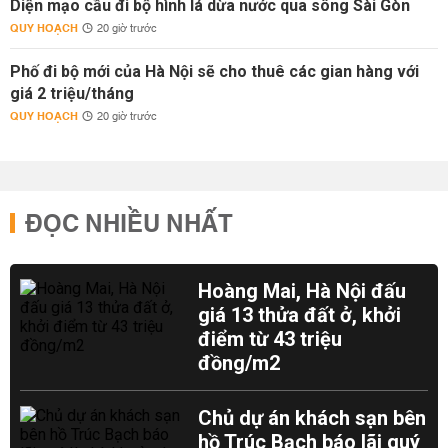
Diện mạo cầu đi bộ hình lá dừa nước qua sông Sài Gòn
QUY HOẠCH
20 giờ trước
Phố đi bộ mới của Hà Nội sẽ cho thuê các gian hàng với
giá 2 triệu/tháng
QUY HOẠCH
20 giờ trước
ĐỌC NHIỀU NHẤT
Hoàng Mai, Hà Nội đấu
giá 13 thửa đất ở, khởi
điểm từ 43 triệu
đồng/m2
Chủ dự án khách sạn bên
hồ Trúc Bạch báo lãi quý