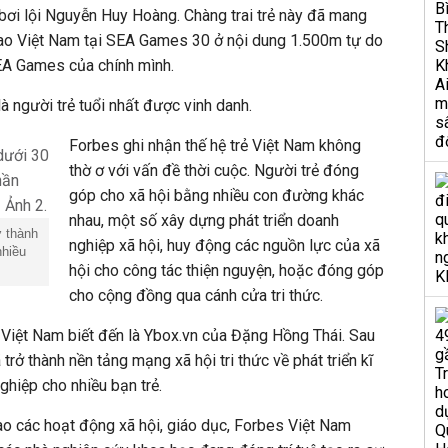
bơi lội Nguyễn Huy Hoàng. Chàng trai trẻ này đã mang
ao Việt Nam tại SEA Games 30 ở nội dung 1.500m tự do
SEA Games của chính mình.
à người trẻ tuổi nhất được vinh danh.
Forbes ghi nhận thế hệ trẻ Việt Nam không
thờ ơ với vấn đề thời cuộc. Người trẻ đóng
góp cho xã hội bằng nhiều con đường khác
nhau, một số xây dựng phát triển doanh
 thành
nghiệp xã hội, huy động các nguồn lực của xã
nhiều
hội cho công tác thiện nguyện, hoặc đóng góp
cho cộng đồng qua cánh cửa tri thức.
 Việt Nam biết đến là Ybox.vn của Đặng Hồng Thái. Sau
trở thành nền tảng mạng xã hội tri thức về phát triển kĩ
ghiệp cho nhiều bạn trẻ.
ào các hoạt động xã hội, giáo dục, Forbes Việt Nam