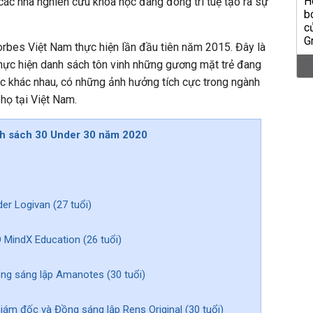
ác nhà nghiên cứu khoa học đang đóng trí tuệ tạo ra sự
rbes Việt Nam thực hiện lần đầu tiên năm 2015. Đây là
thực hiện danh sách tôn vinh những gương mặt trẻ đang
ực khác nhau, có những ảnh hưởng tích cực trong ngành
họ tại Việt Nam.
h sách 30 Under 30 năm 2020
er Logivan (27 tuổi)
 MindX Education (26 tuổi)
ng sáng lập Amanotes (30 tuổi)
iám đốc và Đồng sáng lập Rens Original (30 tuổi)