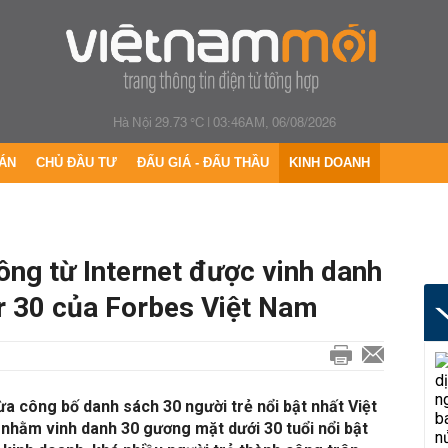
Hà Nội 29.73 °C
|
03:46AM, 06/08/2026
ÁN
CHỦ ĐẦU TƯ
ĐẤU GIÁ - ĐẤU THẦU
KINH DOANH
ông từ Internet được vinh danh
r 30 của Forbes Việt Nam
a công bố danh sách 30 người trẻ nổi bật nhất Việt
nhằm vinh danh 30 gương mặt dưới 30 tuổi nổi bật