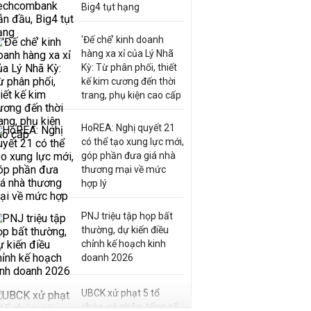
Big4 tụt hạng
'Đế chế’ kinh doanh
hàng xa xỉ của Lý Nhã
Kỳ: Từ phân phối, thiết
kế kim cương đến thời
trang, phụ kiện cao cấp
HoREA: Nghị quyết 21
có thể tạo xung lực mới,
góp phần đưa giá nhà
thương mại về mức
hợp lý
PNJ triệu tập họp bất
thường, dự kiến điều
chỉnh kế hoạch kinh
doanh 2026
UBCK xử phạt 5 tổ
chức, cá nhân, tổng số