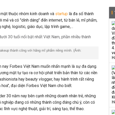
 mặt thuộc nhóm kinh doanh và
startup
là đa số thành
 mẻ và có "dính dáng" đến internet, từ bán lẻ, mĩ phẩm,
 nghệ, logistic, giáo dục, lập trình game,…
akeup thành công với hãng mĩ phẩm riêng mình. (Ảnh:
m nay Forbes Việt Nam muốn nhấn mạnh là sự đa dạng.
ơng mặt tự tạo ra cơ hội phát triển bản thân từ các nền
ashionista hay beauty vlogger, hay hành trình rất riêng
hoa", đại diện Forbes Việt Nam cho biết.
der 30 năm nay bên cạnh những doanh nhân trẻ, những
i nghiệp đang có những thành công đáng chú ý, còn có
 lĩnh vực nghệ thuật, giải trí, sáng tạo, thể thao.