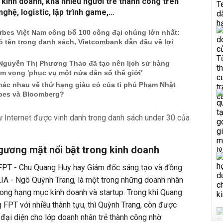
kinh doanh, khá nhiều người trẻ thành công trên
ghệ, logistic, lập trình game,…
rbes Việt Nam công bố 100 công đại chúng lớn nhất:
 tên trong danh sách, Vietcombank dẫn đầu về lợi
 Nguyễn Thị Phương Thảo đã tạo nên lịch sử hàng
m vọng 'phục vụ một nửa dân số thế giới'
hác nhau về thứ hạng giàu có của tỉ phú Phạm Nhật
bes và Bloomberg?
gương mặt nổi bật trong kinh doanh
PT - Chu Quang Huy hay Giám đốc sáng tạo và đồng
A - Ngô Quỳnh Trang, là một trong những doanh nhân
ong hạng mục kinh doanh và startup. Trong khi Quang
 FPT với nhiều thành tựu, thì Quỳnh Trang, còn được
 đại diện cho lớp doanh nhân trẻ thành công nhờ