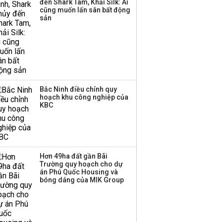
đến Shark Tam, Khải Silk: Ai
hơn 3.600 tỷ, lãi suất
cũng muốn lấn sân bất động
trả lên tới 10%/năm
sản
Bắc Ninh điều chỉnh quy
hoạch khu công nghiệp của
KBC
Hơn 49ha đất gần Bãi
Trường quy hoạch cho dự
án Phú Quốc Housing và
bóng dáng của MIK Group