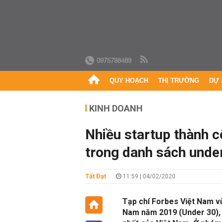
0975798489
QUY HOẠCH
THỊ TRƯỜNG
DỰ 
KINH DOANH
Nhiều startup thành c
trong danh sách unde
Tất Đạt
11:59 | 04/02/2020
Tạp chí Forbes Việt Nam vừ
Nam năm 2019 (Under 30), 