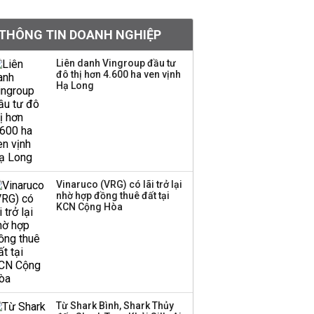
tiền hơn 570 triệu đồng
THÔNG TIN DOANH NGHIỆP
Kinh Bắc dự kiến cho
Liên danh Vingroup đầu tư
thuê tối thiểu 100 ha
đô thị hơn 4.600 ha ven vịnh
Hạ Long
đất công nghiệp trong
nửa cuối năm
Trung Quốc tung đòn
đáp trả, siết xuất khẩu
drone và trừng phạt
doanh nghiệp Mỹ
Vinaruco (VRG) có lãi trở lại
nhờ hợp đồng thuê đất tại
KCN Cộng Hòa
Keppel ký thỏa thuận
bán toàn bộ vốn tại
Empire City, dự kiến thu
về 270 triệu USD
Sacombank phát hành
Từ Shark Bình, Shark Thủy
ba đợt trái phiếu thu về