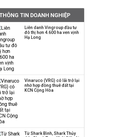
Việt Nam muốn phát
THÔNG TIN DOANH NGHIỆP
triển quỹ hưu trí: Từ tiết
kiệm gia đình thành
Liên danh Vingroup đầu tư
nguồn cấp vốn dài hạn
đô thị hơn 4.600 ha ven vịnh
và kinh nghiệm từ
Hạ Long
Malaysia
Quy mô quỹ PYN Elite
giảm hơn 2.100 tỷ đồng
sau tháng 7 ‘tồi tệ’
Vinaruco (VRG) có lãi trở lại
nhờ hợp đồng thuê đất tại
Iran xem xét cấm tàu
KCN Cộng Hòa
Mỹ qua eo biển
Hormuz, giá dầu bật
tăng trở lại
Thành viên HĐQT
VPBankS xin từ nhiệm
Từ Shark Bình, Shark Thủy