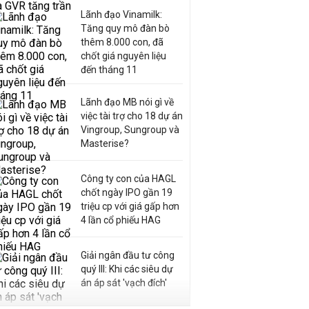
Lãnh đạo Vinamilk:
Tăng quy mô đàn bò
thêm 8.000 con, đã
chốt giá nguyên liệu
đến tháng 11
Lãnh đạo MB nói gì về
việc tài trợ cho 18 dự án
Vingroup, Sungroup và
Masterise?
Công ty con của HAGL
chốt ngày IPO gần 19
triệu cp với giá gấp hơn
4 lần cổ phiếu HAG
Giải ngân đầu tư công
quý III: Khi các siêu dự
án áp sát 'vạch đích'