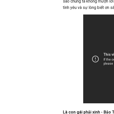
sao chúng ta không mượn lời
tình yêu và sự lòng biết ơn s
Là con gái phải xinh - Bảo 