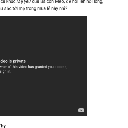
 ca khúc
Mẹ yêu
của Ba con Mèo, để nói lên nỗi lòng,
âu sắc tới mẹ trong mùa lễ này nhỉ?
Thy