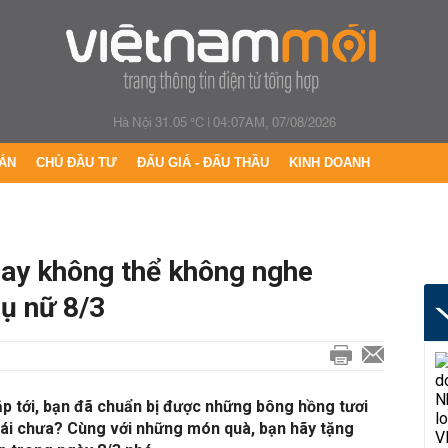
Hà Nội 31.05 °C
|
04:07AM, 07/08/2026
ÁN
CHỦ ĐẦU TƯ
ĐẤU GIÁ - ĐẤU THẦU
KINH DOANH
hay không thể không nghe
ụ nữ 8/3
p tới, bạn đã chuẩn bị được những bông hồng tươi
gái chưa? Cùng với những món quà, bạn hãy tặng