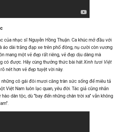
ic
ác của nhạc sĩ Nguyễn Hồng Thuận. Ca khúc mở đầu với
tà áo dài trắng đạp xe trên phố đông, nụ cười còn vương
uôn mang một vẻ đẹp rất riêng, vẻ đẹp dịu dàng mà
g có được. Hãy cùng thưởng thức bài hát
Xinh tươi Việt
õ nét hơn vẻ đẹp tuyệt vời này.
h những cô gái đôi mươi căng tràn sức sống để miêu tả
ột Việt Nam luôn lạc quan, yêu đời. Tác giả cũng nhắn
tự hào dân tộc, dù "bay đến những chân trời xa" vẫn không
Nam".