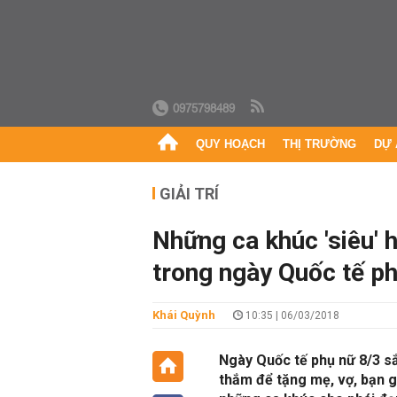
0975798489
QUY HOẠCH
THỊ TRƯỜNG
DỰ 
GIẢI TRÍ
Những ca khúc 'siêu' 
trong ngày Quốc tế ph
Khái Quỳnh
10:35 | 06/03/2018
Ngày Quốc tế phụ nữ 8/3 sắ
thắm để tặng mẹ, vợ, bạn 