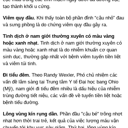
tạo thành khối u cứng.
Viêm quy đầu.
Khi thấy toàn bộ phần đỉnh “cậu nhỏ” đau
và sưng phồng là do chứng viêm quy đầu gây ra.
Tinh dịch ở nam giới thường xuyên có màu vàng
hoặc xanh nhạt.
Tinh dịch ở nam giới thường xuyên có
màu vàng hoặc xanh nhạt là do nhiễm khuẩn cơ quan
sinh dục, thường gặp nhất với bệnh viêm tuyến tiền liệt
và viêm túi tinh.
Đi tiểu đêm.
Theo Randy Wexler, Phó chủ nhiệm các
vấn đề lâm sàng tại Trung tâm Y tế Đại học bang Ohio
(Mỹ), nam giới đi tiểu đêm nhiều là dấu hiệu của nhiễm
trùng đường tiết niệu, các vấn đề về tuyến tiền liệt hoặc
bệnh tiểu đường.
Lông vùng kín rụng dần.
Phần đầu "cậu bé" trông nhợt
nhạt hơn thời trai trẻ, kết quả của việc lượng máu vận
chuyển tới khu vực này giảm. Thứ hai, lông vùng kín