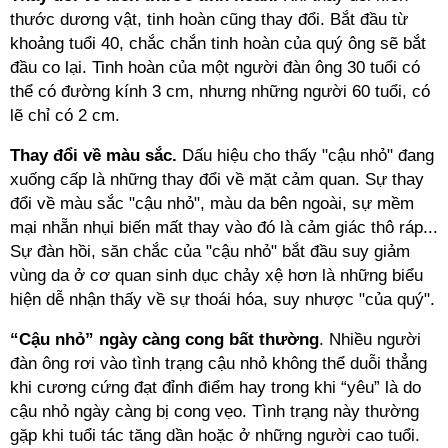
thước dương vật, tinh hoàn cũng thay đổi. Bắt đầu từ
khoảng tuổi 40, chắc chắn tinh hoàn của quý ông sẽ bắt
đầu co lại. Tinh hoàn của một người đàn ông 30 tuổi có
thể có đường kính 3 cm, nhưng những người 60 tuổi, có
lẽ chỉ có 2 cm.
Thay đổi về màu sắc.
Dấu hiệu cho thấy "cậu nhỏ" đang
xuống cấp là những thay đổi về mặt cảm quan. Sự thay
đổi về màu sắc "cậu nhỏ", màu da bên ngoài, sự mềm
mại nhẵn nhụi biến mất thay vào đó là cảm giác thô ráp...
Sự đàn hồi, săn chắc của "cậu nhỏ" bắt đầu suy giảm
vùng da ở cơ quan sinh dục chảy xệ hơn là những biểu
hiện dễ nhận thấy về sự thoái hóa, suy nhược "của quý".
“Cậu nhỏ” ngày càng cong bất thường
. Nhiều người
đàn ông rơi vào tình trạng cậu nhỏ không thể duỗi thẳng
khi cương cứng đạt đỉnh điểm hay trong khi “yêu” là do
cậu nhỏ ngày càng bị cong vẹo. Tình trạng này thường
gặp khi tuổi tác tăng dần hoặc ở những người cao tuổi.