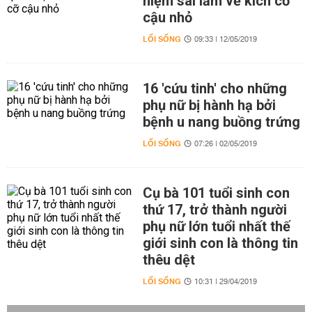
niệm sai lầm về kích cỡ
cậu nhỏ
LỐI SỐNG
09:33 | 12/05/2019
16 'cứu tinh' cho những
phụ nữ bị hành hạ bởi
bệnh u nang buồng trứng
LỐI SỐNG
07:26 | 02/05/2019
Cụ bà 101 tuổi sinh con
thứ 17, trở thành người
phụ nữ lớn tuổi nhất thế
giới sinh con là thông tin
thêu dệt
LỐI SỐNG
10:31 | 29/04/2019