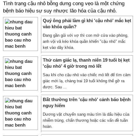
Tình trạng cậu nhỏ bỗng dưng cong vẹo là một chứng
bệnh báo hiệu sự suy nhược lão hóa của cậu nhỏ.
Quý ông phải làm gì khi 'cậu nhỏ' mắc kẹt
vào khóa quần?
Đang gần gũi với vợ thì con mở cửa vào phòng,
anh vội vã kéo khóa quần khiến "cậu nhỏ" mắc
kẹt vào dây khóa.
Thử cảm giác lạ, thanh niên 19 tuổi bị kẹt
'cậu nhỏ' 4 giờ trong mỏ lết
Sau khi cho cậu nhỏ vào chiếc mỏ lết để tìm cảm
giác mới lạ, chàng trai 19 tuổi không thể gỡ ra
được. Sau ...
Bất thường trên 'cậu nhỏ' cảnh báo bệnh
nguy hiểm
Dương vật chuyển sang màu tím là dấu hiệu của
nhiễm trùng, chấn thương hoặc các vấn đề tuần
hoàn.