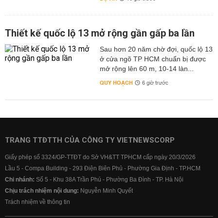
Thiết kế quốc lộ 13 mở rộng gần gấp ba lần
Sau hơn 20 năm chờ đợi, quốc lộ 13
ở cửa ngõ TP HCM chuẩn bị được
mở rộng lên 60 m, 10-14 làn...
QUY HOẠCH
6 giờ trước
TRANG TTĐTTH CỦA CÔNG TY VIETNEWSCORP
Giấy phép số 3324/GP-TTĐT do Sở VH&TT TPHCM cấp ngày 20/3/2026
Lầu 5 - Compa Building - 293 Điện Biên Phủ - Phường Gia Định - TP.HCM
Chi nhánh:
Số 5 - Khu 38A Trần Phú - Phường Ba Đình - TP. Hà Nội
Chịu trách nhiệm nội dung:
Nguyễn Minh Quyết
Trách nhiệm về thông tin