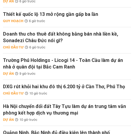
DỰ ÁN
6 giờ trước
Thiết kế quốc lộ 13 mở rộng gần gấp ba lần
QUY HOẠCH
6 giờ trước
Doanh thu cho thuê đất không bằng bán nhà liền kề,
Sonadezi Châu Đức nói gì?
CHỦ ĐẦU TƯ
6 giờ trước
Trường Phú Holdings - Licogi 14 - Toàn Cầu làm dự án
nhà ở quân đội tại Bắc Cam Ranh
DỰ ÁN
9 giờ trước
DXG rút khỏi hai khu đô thị 6.200 tỷ ở Cần Thơ, Phú Thọ
CHỦ ĐẦU TƯ
10 giờ trước
Hà Nội chuyển đổi đất Tây Tựu làm dự án trung tâm văn
phòng kết hợp dịch vụ thương mại
DỰ ÁN
10 giờ trước
Quảng Ninh, Bắc Ninh đủ điều kiện lên thành phố