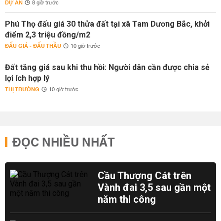
DỰ ÁN
8 giờ trước
Phú Thọ đấu giá 30 thửa đất tại xã Tam Dương Bắc, khởi
điểm 2,3 triệu đồng/m2
ĐẤU GIÁ - ĐẤU THẦU
10 giờ trước
Đất tăng giá sau khi thu hồi: Người dân cần được chia sẻ
lợi ích hợp lý
THỊ TRƯỜNG
10 giờ trước
ĐỌC NHIỀU NHẤT
Cầu Thượng Cát trên
Vành đai 3,5 sau gần một
năm thi công