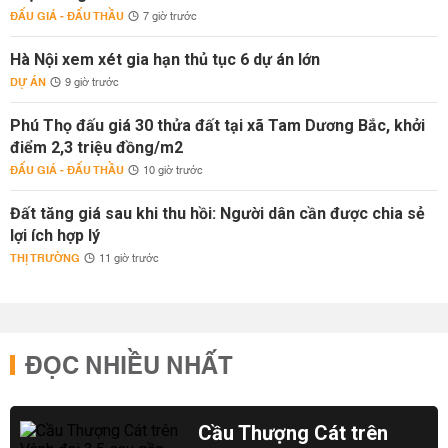
ĐẤU GIÁ - ĐẤU THẦU
7 giờ trước
Hà Nội xem xét gia hạn thủ tục 6 dự án lớn
DỰ ÁN
9 giờ trước
Phú Thọ đấu giá 30 thửa đất tại xã Tam Dương Bắc, khởi
điểm 2,3 triệu đồng/m2
ĐẤU GIÁ - ĐẤU THẦU
10 giờ trước
Đất tăng giá sau khi thu hồi: Người dân cần được chia sẻ
lợi ích hợp lý
THỊ TRƯỜNG
11 giờ trước
ĐỌC NHIỀU NHẤT
Cầu Thượng Cát trên