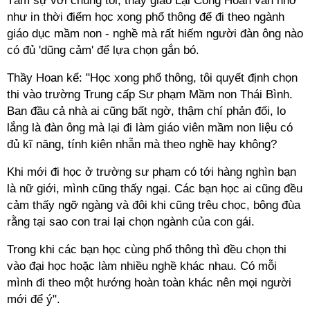
Tâm sự với chúng tôi, thầy giáo Lại Công Hoan vẫn nhớ
như in thời điểm học xong phổ thông để đi theo ngành
giáo dục mầm non - nghề mà rất hiếm người đàn ông nào
có đủ 'dũng cảm' để lựa chọn gắn bó.
Thầy Hoan kể: "Học xong phổ thông, tôi quyết định chọn
thi vào trường Trung cấp Sư phạm Mầm non Thái Bình.
Ban đầu cả nhà ai cũng bất ngờ, thậm chí phản đối, lo
lắng là đàn ông mà lại đi làm giáo viên mầm non liệu có
đủ kĩ năng, tính kiên nhẫn mà theo nghề hay không?
Khi mới đi học ở trường sư phạm có tới hàng nghìn bạn
là nữ giới, mình cũng thấy ngại. Các bạn học ai cũng đều
cảm thấy ngỡ ngàng và đôi khi cũng trêu chọc, bông đùa
rằng tại sao con trai lại chọn ngành của con gái.
Trong khi các bạn học cùng phổ thông thì đều chọn thi
vào đại học hoặc làm nhiều nghề khác nhau. Có mỗi
mình đi theo một hướng hoàn toàn khác nên mọi người
mới để ý".