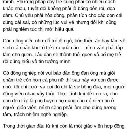
mình. Phương pháp dạy trẻ cũng phải có nhiều cách
khác nhau, tuyệt đối không phải là bằng đòn roi, dọa
dẫm. Chủ yếu phải hòa đồng, phân tích cho các con cái
đúng cái sai, có những lúc vui vẻ nhưng đôi khi cũng
phải nghiêm túc thì mới hiệu quả.
Các công việc như dỗ trẻ đi ngủ, bón thức ăn hay làm vệ
sinh cá nhân khi có trẻ ị ra quần áo... mình vẫn phải tập
làm cho quen. Lâu dần sẽ thành thói quen và bố mẹ trẻ
rồi cũng hiểu và tin tưởng mình.
Có đồng nghiệp nói vui bảo đàn ông đàn ông mà giỏi
chăm trẻ còn hơn cả phụ nữ thì sau này vợ con được
nhờ, tôi chỉ cười và coi đó chỉ là sự bông đùa, mọi người
động viên nhau vậy thôi. Thực tình khi đẻ con ra, cho
con đến lớp là phụ huynh họ cũng cần có niềm tin ở
người giáo viên, mình càng phải làm cho đúng lương
tâm, trách nhiệm nghề nghiệp.
Trong thời gian đầu từ khi còn là một giáo viên hợp đồng,