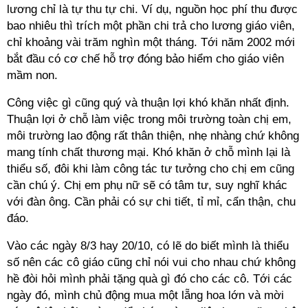
lương chỉ là tự thu tự chi. Ví dụ, nguồn học phí thu được
bao nhiêu thì trích một phần chi trả cho lương giáo viên,
chỉ khoảng vài trăm nghìn một tháng. Tới năm 2002 mới
bắt đầu có cơ chế hỗ trợ đóng bảo hiểm cho giáo viên
mầm non.
Công việc gì cũng quý và thuận lợi khó khăn nhất định.
Thuận lợi ở chỗ làm việc trong môi trường toàn chị em,
môi trường lao động rất thân thiện, nhẹ nhàng chứ không
mang tính chất thương mại. Khó khăn ở chỗ mình lại là
thiểu số, đôi khi làm công tác tư tưởng cho chị em cũng
cần chú ý. Chị em phụ nữ sẽ có tâm tư, suy nghĩ khác
với đàn ông. Cần phải có sự chi tiết, tỉ mỉ, cẩn thận, chu
đáo.
Vào các ngày 8/3 hay 20/10, có lẽ do biết mình là thiểu
số nên các cô giáo cũng chỉ nói vui cho nhau chứ không
hề đòi hỏi mình phải tặng quà gì đó cho các cô. Tới các
ngày đó, mình chủ động mua một lẵng hoa lớn và mời