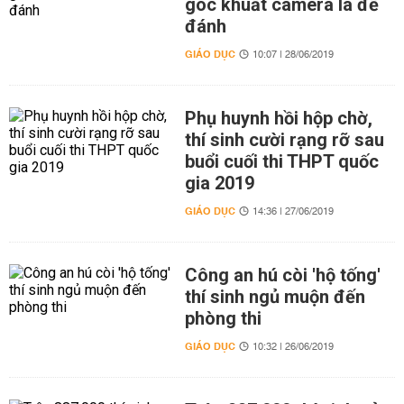
góc khuất camera là để
đánh
GIÁO DỤC
10:07 | 28/06/2019
Phụ huynh hồi hộp chờ,
thí sinh cười rạng rỡ sau
buổi cuối thi THPT quốc
gia 2019
GIÁO DỤC
14:36 | 27/06/2019
Công an hú còi 'hộ tống'
thí sinh ngủ muộn đến
phòng thi
GIÁO DỤC
10:32 | 26/06/2019