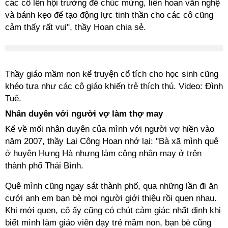
các cô lên hội trường để chúc mừng, liên hoan văn nghệ
và bánh kẹo để tạo động lực tinh thần cho các cô cũng
cảm thấy rất vui", thầy Hoan chia sẻ.
Thầy giáo mầm non kể truyện cổ tích cho học sinh cũng
khéo tựa như các cô giáo khiến trẻ thích thú. Video: Đình
Tuệ.
Nhân duyên với người vợ làm thợ may
Kể về mối nhân duyên của mình với người vợ hiền vào
năm 2007, thầy Lại Công Hoan nhớ lại: "Bà xã mình quê
ở huyện Hưng Hà nhưng làm công nhân may ở trên
thành phố Thái Bình.
Quê mình cũng ngay sát thành phố, qua những lần đi ăn
cưới anh em bạn bè mọi người giới thiệu rồi quen nhau.
Khi mới quen, cô ấy cũng có chút cảm giác nhất định khi
biết mình làm giáo viên dạy trẻ mầm non, bạn bè cũng