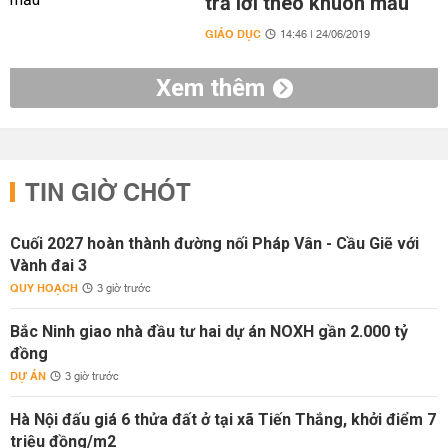
trả lời theo khuôn mẫu'
GIÁO DỤC
14:46 | 24/06/2019
Xem thêm
TIN GIỜ CHÓT
Cuối 2027 hoàn thành đường nối Pháp Vân - Cầu Giẽ với
Vành đai 3
QUY HOẠCH
3 giờ trước
Bắc Ninh giao nhà đầu tư hai dự án NOXH gần 2.000 tỷ
đồng
DỰ ÁN
3 giờ trước
Hà Nội đấu giá 6 thửa đất ở tại xã Tiến Thắng, khởi điểm 7
triệu đồng/m2