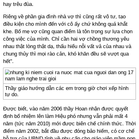
hay trêu đùa.
Riêng về phần gia đình nhà vợ thì cũng rất vô tư, tạo
điều kiện cho mình đến với cô ấy chứ không quá khắt
khe. Bố mẹ vợ cũng quan điểm là tôn trọng sự lựa chọn
công việc của mình. Chỉ cần hai vợ chồng thương yêu
nhau thật lòng thật dạ, thấu hiểu nỗi vất vả của nhau và
chung thủy thì mọi rào cản, khó khăn đều sẽ vượt qua
hết".
Thầy giáo hướng dẫn các em trong giờ chơi xếp hình
tự do.
Được biết, vào năm 2006 thầy Hoan nhận được quyết
định bổ nhiệm lên làm Hiệu phó nhưng vẫn phải mất 4
năm (tức năm 2010) mới được biên chế chính thức. Thời
điểm năm 2002, bắt đầu được đóng bảo hiểm, có cơ chế
hỗ trợ của UBND tỉnh về phụ cấp cho giáo viên mầm non