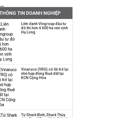
khoản
THÔNG TIN DOANH NGHIỆP
Sau nhịp điều chỉnh
mạnh, CTCK nhìn thấy
Liên danh Vingroup đầu tư
cơ hội ở nhóm cổ phiếu
đô thị hơn 4.600 ha ven vịnh
nào?
Hạ Long
Một thương hiệu thời
trang Việt đóng cửa
sau 5 năm hoạt động,
thanh lý toàn bộ cửa
hàng
Vinaruco (VRG) có lãi trở lại
nhờ hợp đồng thuê đất tại
TOP 10 ngân hàng lãi
KCN Cộng Hòa
lớn nhất từ kinh doanh
ngoại hối nửa đầu năm
2026: Vietcombank
quán quân, ACB dẫn
đầu nhóm tư nhân
Từ Shark Bình, Shark Thủy
Công ty 100 tỷ của