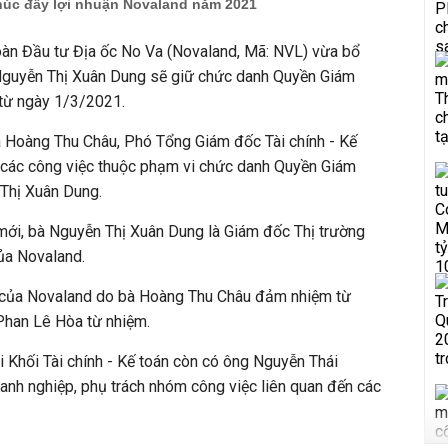
thúc đẩy lợi nhuận Novaland năm 2021
n Đầu tư Địa ốc No Va (Novaland, Mã: NVL) vừa bổ
Nguyễn Thị Xuân Dung sẽ giữ chức danh Quyền Giám
 từ ngày 1/3/2021.
Hoàng Thu Châu, Phó Tổng Giám đốc Tài chính - Kế
o các công việc thuộc phạm vi chức danh Quyền Giám
 Thị Xuân Dung.
mới, bà Nguyễn Thị Xuân Dung là Giám đốc Thị trường
ủa Novaland.
nh của Novaland do bà Hoàng Thu Châu đảm nhiệm từ
Phan Lê Hòa từ nhiệm.
i Khối Tài chính - Kế toán còn có ông Nguyễn Thái
anh nghiệp, phụ trách nhóm công việc liên quan đến các