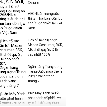
Công an
AEON bán mảng siêu
thị tại Thái Lan, dồn lực
cho ‘cuộc chiến’ tại Việt
Nam
Lịch cổ tức tuần tới:
Masan Consumer, BSR,
MB chốt quyền, tỷ lệ
cao nhất 100%
Ngân hàng Trung ương
Trung Quốc mua thêm
20 tấn vàng trong
tháng 7
Điện Máy Xanh muốn
phát hành cổ phiếu với
tỷ lệ 1:1 để tăng thanh