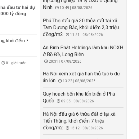
thị công nghiệp 18 tỷ USD ở Quảng
Ninh
hà đầu tư hai dự
10:49 | 08/08/2026
000 tỷ đồng
Phú Thọ đấu giá 30 thửa đất tại xã
Tam Dương Bắc, khởi điểm 2,3 triệu
đồng/m2
11:51 | 08/08/2026
ng, khởi điểm 7
An Bình Phát Holdings làm khu NOXH
ở Bồ Đề, Long Biên
20:31 | 07/08/2026
01 giờ trước
Hà Nội xem xét gia hạn thủ tục 6 dự
án lớn
13:22 | 08/08/2026
Quy hoạch bốn khu lấn biển ở Phú
Quốc
09:05 | 08/08/2026
Hà Nội đấu giá 6 thửa đất ở tại xã
Tiến Thắng, khởi điểm 7 triệu
đồng/m2
15:12 | 08/08/2026