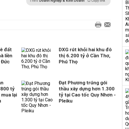
Theo
Doanh Nghiệp & Kinh Doanh
Copy link
ê đất
DXG rút khỏi hai khu đô
à liền
thị 6.200 tỷ ở Cần Thơ,
 Đức
Phú Thọ
ân
Đạt Phương trúng gói
800 tỷ
thầu xây dựng hơn 1.300
 mua lại
tỷ tại Cao tốc Quy Nhơn -
n
Pleiku