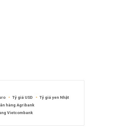
uro
Tỷ giá USD
Tỷ giá yen Nhật
gân hàng Agribank
hàng Vietcombank