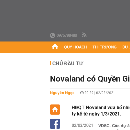
0975798489
QUY HOẠCH
THỊ TRƯỜNG
DỰ 
CHỦ ĐẦU TƯ
Novaland có Quyền Gi
Nguyên Ngọc
20:29 | 02/03/2021
HĐQT Novaland vừa bổ nhi
ty kể từ ngày 1/3/2021.
02/03/2021
VDSC: Các dự án