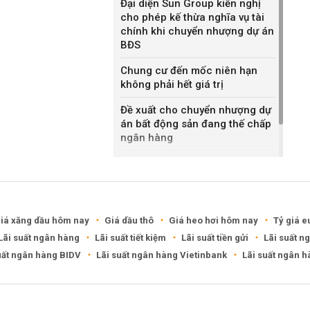
Đại diện Sun Group kiến nghị
cho phép kế thừa nghĩa vụ tài
chính khi chuyển nhượng dự án
BĐS
Chung cư đến mốc niên hạn
không phải hết giá trị
Đề xuất cho chuyển nhượng dự
án bất động sản đang thế chấp
ngân hàng
Khánh Hòa đề xuất làm khu đô
thị hỗn hợp hơn 49.000 tỷ đồng
iá xăng dầu hôm nay
Giá dầu thô
Giá heo hơi hôm nay
Tỷ giá e
Lãi suất ngân hàng
Lãi suất tiết kiệm
Lãi suất tiền gửi
Lãi suất n
uất ngân hàng BIDV
Lãi suất ngân hàng Vietinbank
Lãi suất ngân 