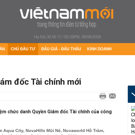
Hà Nội 30.65 °C
|
02:29PM, 08/08/2026
ÁN
CHỦ ĐẦU TƯ
ĐẤU GIÁ - ĐẤU THẦU
KINH DOANH
ám đốc Tài chính mới
ệm chức danh Quyền Giám đốc Tài chính của công
 Aqua City, NovaHills Mũi Né, Novaworld Hồ Tràm,