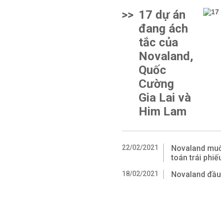
>>
17 dự án
đang ách
tắc của
Novaland,
Quốc
Cường
Gia Lai và
Him Lam
22/02/2021
Novaland muốn
toán trái phi
18/02/2021
Novaland đầu 