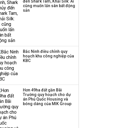
đến Shark Tam, Khải Silk: Ai
Huấn Hoa Hồng bỗng
cũng muốn lấn sân bất động
dưng ‘biến mất’, một
sản
công ty khác đã giải thể
Bắc Ninh điều chỉnh quy
hoạch khu công nghiệp của
KBC
Hơn 49ha đất gần Bãi
Trường quy hoạch cho dự
án Phú Quốc Housing và
bóng dáng của MIK Group