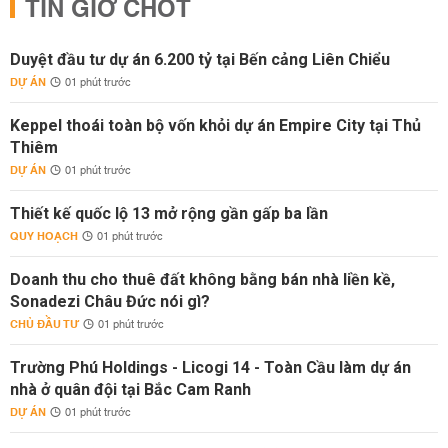
TIN GIỜ CHÓT
Duyệt đầu tư dự án 6.200 tỷ tại Bến cảng Liên Chiểu
DỰ ÁN
01 phút trước
Keppel thoái toàn bộ vốn khỏi dự án Empire City tại Thủ
Thiêm
DỰ ÁN
01 phút trước
Thiết kế quốc lộ 13 mở rộng gần gấp ba lần
QUY HOẠCH
01 phút trước
Doanh thu cho thuê đất không bằng bán nhà liền kề,
Sonadezi Châu Đức nói gì?
CHỦ ĐẦU TƯ
01 phút trước
Trường Phú Holdings - Licogi 14 - Toàn Cầu làm dự án
nhà ở quân đội tại Bắc Cam Ranh
DỰ ÁN
01 phút trước