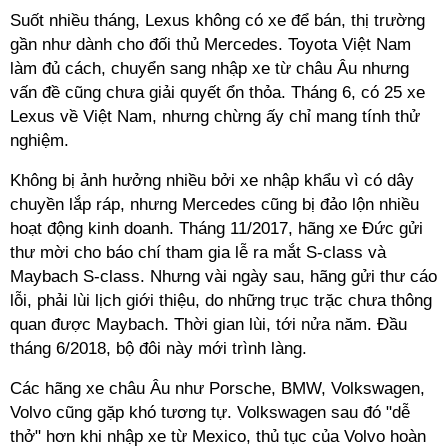
Suốt nhiều tháng, Lexus không có xe để bán, thị trường
gần như dành cho đối thủ Mercedes. Toyota Việt Nam
làm đủ cách, chuyển sang nhập xe từ châu Âu nhưng
vấn đề cũng chưa giải quyết ổn thỏa. Tháng 6, có 25 xe
Lexus về Việt Nam, nhưng chừng ấy chỉ mang tính thử
nghiệm.
Không bị ảnh hưởng nhiều bởi xe nhập khẩu vì có dây
chuyền lắp ráp, nhưng Mercedes cũng bị đảo lộn nhiều
hoạt động kinh doanh. Tháng 11/2017, hãng xe Đức gửi
thư mời cho báo chí tham gia lễ ra mắt S-class và
Maybach S-class. Nhưng vài ngày sau, hãng gửi thư cáo
lỗi, phải lùi lịch giới thiệu, do những trục trặc chưa thông
quan được Maybach. Thời gian lùi, tới nửa năm. Đầu
tháng 6/2018, bộ đôi này mới trình làng.
Các hãng xe châu Âu như Porsche, BMW, Volkswagen,
Volvo cũng gặp khó tương tự. Volkswagen sau đó "dễ
thở" hơn khi nhập xe từ Mexico, thủ tục của Volvo hoàn