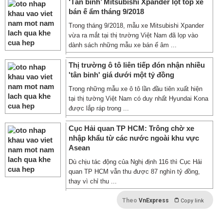
‘Tân binh’ Mitsubishi Xpander lọt top xe
bán ế ẩm tháng 9/2018
Trong tháng 9/2018, mẫu xe Mitsubishi Xpander
vừa ra mắt tại thị trường Việt Nam đã lọp vào
dành sách những mẫu xe bán ế âm ...
Thị trường ô tô liên tiếp đón nhận nhiều
'tân binh' giá dưới một tỷ đồng
Trong những mẫu xe ô tô lần đầu tiên xuất hiện
tại thị tường Việt Nam có duy nhất Hyundai Kona
được lắp ráp trong ...
Cục Hải quan TP HCM: Trông chờ xe
nhập khẩu từ các nước ngoài khu vực
Asean
Dù chịu tác động của Nghị định 116 thì Cục Hải
quan TP HCM vẫn thu được 87 nghìn tỷ đồng,
thay vì chỉ thu ...
Theo
VnExpress
Copy link