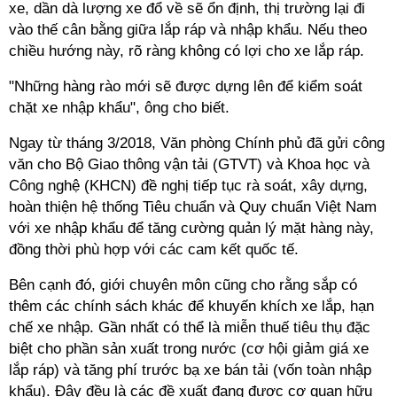
xe, dần dà lượng xe đổ về sẽ ổn định, thị trường lại đi
vào thế cân bằng giữa lắp ráp và nhập khẩu. Nếu theo
chiều hướng này, rõ ràng không có lợi cho xe lắp ráp.
"Những hàng rào mới sẽ được dựng lên để kiểm soát
chặt xe nhập khẩu", ông cho biết.
Ngay từ tháng 3/2018, Văn phòng Chính phủ đã gửi công
văn cho Bộ Giao thông vận tải (GTVT) và Khoa học và
Công nghệ (KHCN) đề nghị tiếp tục rà soát, xây dựng,
hoàn thiện hệ thống Tiêu chuẩn và Quy chuẩn Việt Nam
với xe nhập khẩu để tăng cường quản lý mặt hàng này,
đồng thời phù hợp với các cam kết quốc tế.
Bên cạnh đó, giới chuyên môn cũng cho rằng sắp có
thêm các chính sách khác để khuyến khích xe lắp, hạn
chế xe nhập. Gần nhất có thể là miễn thuế tiêu thụ đặc
biệt cho phần sản xuất trong nước (cơ hội giảm giá xe
lắp ráp) và tăng phí trước bạ xe bán tải (vốn toàn nhập
khẩu). Đây đều là các đề xuất đang được cơ quan hữu