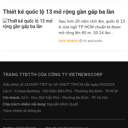
Thiết kế quốc lộ 13 mở rộng gần gấp ba lần
Sau hơn 20 năm chờ đợi, quốc lộ 13
ở cửa ngõ TP HCM chuẩn bị được
mở rộng lên 60 m, 10-14 làn...
QUY HOẠCH
01 phút trước
TRANG TTĐTTH CỦA CÔNG TY VIETNEWSCORP
Giấy phép số 3324/GP-TTĐT do Sở VH&TT TPHCM cấp ngày 20/3/2026
Lầu 5 - Compa Building - 293 Điện Biên Phủ - Phường Gia Định - TP.HCM
Chi nhánh:
Số 5 - Khu 38A Trần Phú - Phường Ba Đình - TP. Hà Nội
Chịu trách nhiệm nội dung:
Nguyễn Minh Quyết
Trách nhiệm về thông tin