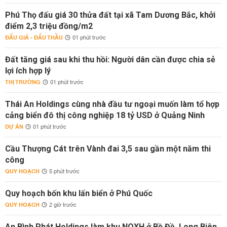
Phú Thọ đấu giá 30 thửa đất tại xã Tam Dương Bắc, khởi
điểm 2,3 triệu đồng/m2
ĐẤU GIÁ - ĐẤU THẦU
01 phút trước
Đất tăng giá sau khi thu hồi: Người dân cần được chia sẻ
lợi ích hợp lý
THỊ TRƯỜNG
01 phút trước
Thái An Holdings cùng nhà đầu tư ngoại muốn làm tổ hợp
cảng biển đô thị công nghiệp 18 tỷ USD ở Quảng Ninh
DỰ ÁN
01 phút trước
Cầu Thượng Cát trên Vành đai 3,5 sau gần một năm thi
công
QUY HOẠCH
5 phút trước
Quy hoạch bốn khu lấn biển ở Phú Quốc
QUY HOẠCH
2 giờ trước
An Bình Phát Holdings làm khu NOXH ở Bồ Đề, Long Biên