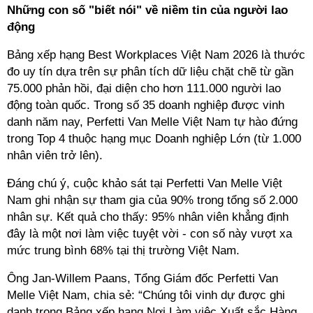
Những con số "biết nói" về niềm tin của người lao
động
Bảng xếp hạng Best Workplaces Việt Nam 2026 là thước
đo uy tín dựa trên sự phân tích dữ liệu chặt chẽ từ gần
75.000 phản hồi, đại diện cho hơn 111.000 người lao
động toàn quốc. Trong số 35 doanh nghiệp được vinh
danh năm nay, Perfetti Van Melle Việt Nam tự hào đứng
trong Top 4 thuộc hạng mục Doanh nghiệp Lớn (từ 1.000
nhân viên trở lên).
Đáng chú ý, cuộc khảo sát tại Perfetti Van Melle Việt
Nam ghi nhận sự tham gia của 90% trong tổng số 2.000
nhân sự. Kết quả cho thấy: 95% nhân viên khẳng định
đây là một nơi làm việc tuyệt vời - con số này vượt xa
mức trung bình 68% tại thị trường Việt Nam.
Ông Jan-Willem Paans, Tổng Giám đốc Perfetti Van
Melle Việt Nam, chia sẻ:
“Chúng tôi vinh dự được ghi
danh trong Bảng xếp hạng Nơi Làm việc Xuất sắc Hàng