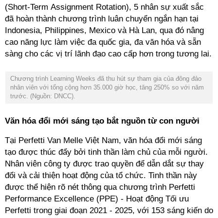
(Short-Term Assignment Rotation), 5 nhân sự xuất sắc
đã hoàn thành chương trình luân chuyển ngắn hạn tại
Indonesia, Philippines, Mexico và Hà Lan, qua đó nâng
cao năng lực làm việc đa quốc gia, đa văn hóa và sẵn
sàng cho các vị trí lãnh đạo cao cấp hơn trong tương lai.
Chương trình Learning Weeks đã thu hút sự tham gia của đông đảo
nhân viên với tổng cộng hơn 35.000 giờ học, tăng 250% so với năm
trước. (Nguồn: DNCC).
Văn hóa đổi mới sáng tạo bắt nguồn từ con người
Tại Perfetti Van Melle Việt Nam, văn hóa đổi mới sáng
tạo được thúc đẩy bởi tinh thần làm chủ của mỗi người.
Nhân viên công ty được trao quyền để dẫn dắt sự thay
đổi và cải thiện hoạt động của tổ chức. Tinh thần này
được thể hiện rõ nét thông qua chương trình Perfetti
Performance Excellence (PPE) - Hoạt động Tối ưu
Perfetti trong giai đoạn 2021 - 2025, với 153 sáng kiến do