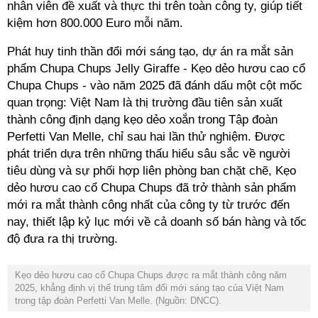
nhân viên đề xuất và thực thi trên toàn công ty, giúp tiết
kiệm hơn 800.000 Euro mỗi năm.
Phát huy tinh thần đổi mới sáng tạo, dự án ra mắt sản
phẩm Chupa Chups Jelly Giraffe - Kẹo dẻo hươu cao cổ
Chupa Chups - vào năm 2025 đã đánh dấu một cột mốc
quan trọng: Việt Nam là thị trường đầu tiên sản xuất
thành công định dạng kẹo dẻo xoắn trong Tập đoàn
Perfetti Van Melle, chỉ sau hai lần thử nghiệm.
Được
phát triển dựa trên những thấu hiểu sâu sắc về người
tiêu dùng và sự phối hợp liên phòng ban chặt chẽ, Kẹo
dẻo hươu cao cổ Chupa Chups đã trở thành sản phẩm
mới ra mắt thành công nhất của công ty từ trước đến
nay, thiết lập kỷ lục mới về cả doanh số bán hàng và tốc
độ đưa ra thị trường.
Kẹo dẻo hươu cao cổ Chupa Chups được ra mắt thành công năm
2025, khẳng định vị thế trung tâm đổi mới sáng tạo của Việt Nam
trong tập đoàn Perfetti Van Melle. (Nguồn: DNCC).