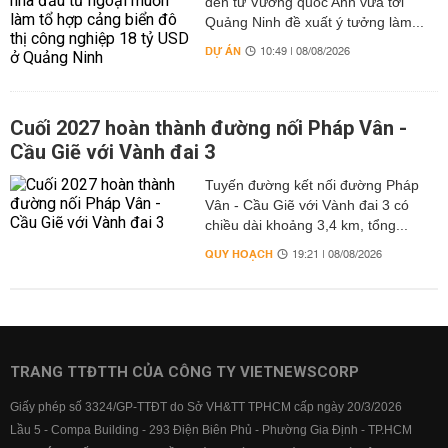
đến từ Vương quốc Anh vừa tới
Quảng Ninh đề xuất ý tưởng làm...
DỰ ÁN
10:49 | 08/08/2026
Cuối 2027 hoàn thành đường nối Pháp Vân -
Cầu Giẽ với Vành đai 3
Tuyến đường kết nối đường Pháp
Vân - Cầu Giẽ với Vành đai 3 có
chiều dài khoảng 3,4 km, tổng...
QUY HOẠCH
19:21 | 08/08/2026
TRANG TTĐTTH CỦA CÔNG TY VIETNEWSCORP
Giấy phép số 3324/GP-TTĐT do Sở VH&TT TPHCM cấp ngày 20/3/2026
Lầu 5 - Compa Building - 293 Điện Biên Phủ - Phường Gia Định - TP.HCM