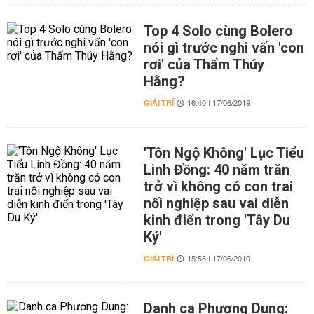
Top 4 Solo cùng Bolero
nói gì trước nghi vấn 'con
rơi' của Thẩm Thúy
Hằng?
GIẢI TRÍ
16:40 | 17/06/2019
'Tôn Ngộ Không' Lục Tiểu
Linh Đồng: 40 năm trăn
trở vì không có con trai
nối nghiệp sau vai diễn
kinh điển trong 'Tây Du
Ký'
GIẢI TRÍ
15:55 | 17/06/2019
Danh ca Phương Dung: