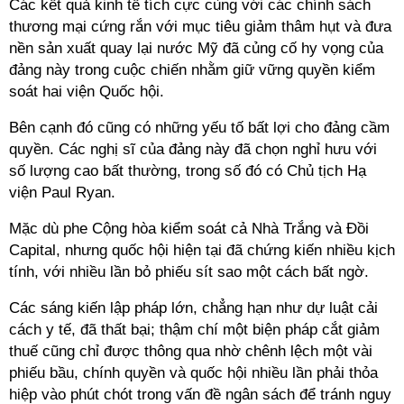
Các kết quả kinh tế tích cực cùng với các chính sách
thương mại cứng rắn với mục tiêu giảm thâm hụt và đưa
nền sản xuất quay lại nước Mỹ đã củng cố hy vọng của
đảng này trong cuộc chiến nhằm giữ vững quyền kiểm
soát hai viện Quốc hội.
Bên cạnh đó cũng có những yếu tố bất lợi cho đảng cầm
quyền. Các nghị sĩ của đảng này đã chọn nghỉ hưu với
số lượng cao bất thường, trong số đó có Chủ tịch Hạ
viện Paul Ryan.
Mặc dù phe Cộng hòa kiểm soát cả Nhà Trắng và Đồi
Capital, nhưng quốc hội hiện tại đã chứng kiến nhiều kịch
tính, với nhiều lần bỏ phiếu sít sao một cách bất ngờ.
Các sáng kiến lập pháp lớn, chẳng hạn như dự luật cải
cách y tế, đã thất bại; thậm chí một biện pháp cắt giảm
thuế cũng chỉ được thông qua nhờ chênh lệch một vài
phiếu bầu, chính quyền và quốc hội nhiều lần phải thỏa
hiệp vào phút chót trong vấn đề ngân sách để tránh nguy