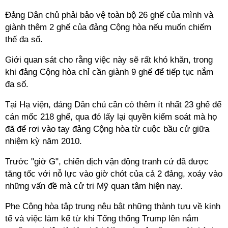
Đảng Dân chủ phải bảo vệ toàn bộ 26 ghế của mình và
giành thêm 2 ghế của đảng Cộng hòa nếu muốn chiếm
thế đa số.
Giới quan sát cho rằng việc này sẽ rất khó khăn, trong
khi đảng Cộng hòa chỉ cần giành 9 ghế để tiếp tục nắm
đa số.
Tại Hạ viện, đảng Dân chủ cần có thêm ít nhất 23 ghế để
cán mốc 218 ghế, qua đó lấy lại quyền kiểm soát mà họ
đã để rơi vào tay đảng Cộng hòa từ cuộc bầu cử giữa
nhiệm kỳ năm 2010.
Trước "giờ G", chiến dịch vận động tranh cử đã được
tăng tốc với nỗ lực vào giờ chót của cả 2 đảng, xoáy vào
những vấn đề mà cử tri Mỹ quan tâm hiện nay.
Phe Cộng hòa tập trung nêu bật những thành tựu về kinh
tế và việc làm kể từ khi Tổng thống Trump lên nắm