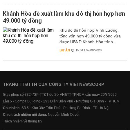
Khánh Hòa đề xuất làm khu đô thị hỗn hợp hơn
49.000 tỷ đồng
Khu đô thị hỗn hợp Vĩnh Lương,
tổng vốn hơn 49.000 tỷ đồng vừa
được UBND Khánh Hòa trình...
DỰ ÁN
15:04 | 07/08/2026
TRANG TTĐTTH CỦA CÔNG TY VIETNEWSCORP
Giấy phép số 3324/GP-TTĐT do Sở VH&TT TPHCM cấp ngày 20/3/2026
Lầu 5 - Compa Building - 293 Điện Biên Phủ - Phường Gia Định - TP.HCM
Chi nhánh:
Số 5 - Khu 38A Trần Phú - Phường Ba Đình - TP. Hà Nội
Chịu trách nhiệm nội dung:
Nguyễn Minh Quyết
Trách nhiệm về thông tin