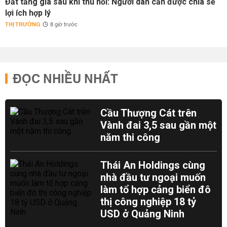
Đất tăng giá sau khi thu hồi: Người dân cần được chia sẻ
lợi ích hợp lý
THỊ TRƯỜNG
8 giờ trước
ĐỌC NHIỀU NHẤT
Cầu Thượng Cát trên
Vành đai 3,5 sau gần một
năm thi công
Thái An Holdings cùng
nhà đầu tư ngoại muốn
làm tổ hợp cảng biển đô
thị công nghiệp 18 tỷ
USD ở Quảng Ninh