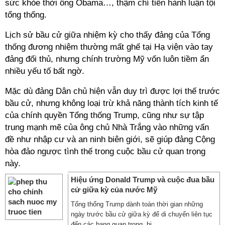
sức khỏe thời ông Obama…, thậm chí tiến hành luận tội
tổng thống.
Lịch sử bầu cử giữa nhiệm kỳ cho thấy đảng của Tổng
thống đương nhiệm thường mất ghế tại Hạ viện vào tay
đảng đối thủ, nhưng chính trường Mỹ vốn luôn tiềm ẩn
nhiều yếu tố bất ngờ.
Mặc dù đảng Dân chủ hiện vẫn duy trì được lợi thế trước
bầu cử, nhưng không loại trừ khả năng thành tích kinh tế
của chính quyền Tổng thống Trump, cũng như sự tập
trung mạnh mẽ của ông chủ Nhà Trắng vào những vấn
đề như nhập cư và an ninh biên giới, sẽ giúp đảng Cộng
hòa đảo ngược tình thế trong cuộc bầu cử quan trọng
này.
Hiệu ứng Donald Trump và cuộc đua bầu
cử giữa kỳ của nước Mỹ
Tổng thống Trump dành toàn thời gian những
ngày trước bầu cử giữa kỳ để di chuyển liên tục
đến các bang quan trọng, hi ...