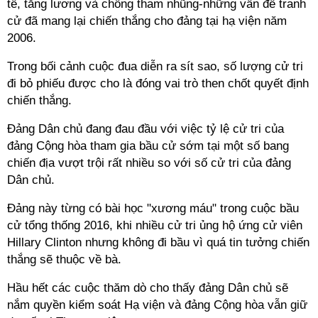
tế, tăng lương và chống tham nhũng-những vấn đề tranh
cử đã mang lại chiến thắng cho đảng tại hạ viện năm
2006.
Trong bối cảnh cuộc đua diễn ra sít sao, số lượng cử tri
đi bỏ phiếu được cho là đóng vai trò then chốt quyết định
chiến thắng.
Đảng Dân chủ đang đau đầu với việc tỷ lệ cử tri của
đảng Cộng hòa tham gia bầu cử sớm tại một số bang
chiến địa vượt trội rất nhiều so với số cử tri của đảng
Dân chủ.
Đảng này từng có bài học "xương máu" trong cuộc bầu
cử tổng thống 2016, khi nhiều cử tri ủng hộ ứng cử viên
Hillary Clinton nhưng không đi bầu vì quá tin tưởng chiến
thắng sẽ thuộc về bà.
Hầu hết các cuộc thăm dò cho thấy đảng Dân chủ sẽ
nắm quyền kiểm soát Hạ viện và đảng Cộng hòa vẫn giữ