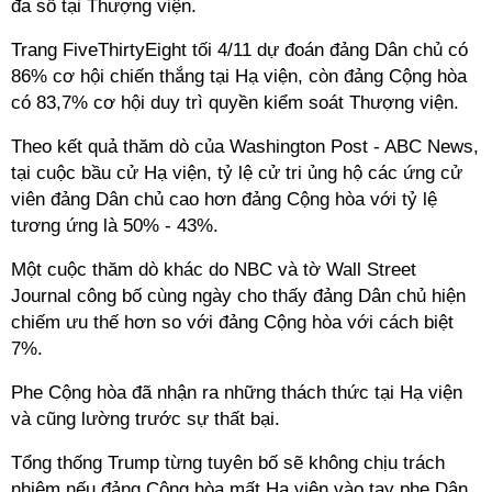
đa số tại Thượng viện.
Trang FiveThirtyEight tối 4/11 dự đoán đảng Dân chủ có
86% cơ hội chiến thắng tại Hạ viện, còn đảng Cộng hòa
có 83,7% cơ hội duy trì quyền kiểm soát Thượng viện.
Theo kết quả thăm dò của Washington Post - ABC News,
tại cuộc bầu cử Hạ viện, tỷ lệ cử tri ủng hộ các ứng cử
viên đảng Dân chủ cao hơn đảng Cộng hòa với tỷ lệ
tương ứng là 50% - 43%.
Một cuộc thăm dò khác do NBC và tờ Wall Street
Journal công bố cùng ngày cho thấy đảng Dân chủ hiện
chiếm ưu thế hơn so với đảng Cộng hòa với cách biệt
7%.
Phe Cộng hòa đã nhận ra những thách thức tại Hạ viện
và cũng lường trước sự thất bại.
Tổng thống Trump từng tuyên bố sẽ không chịu trách
nhiệm nếu đảng Cộng hòa mất Hạ viện vào tay phe Dân