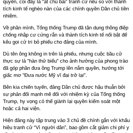
quyền, coi đây là “át chủ bài” tranh cử nếu so với thành
tích kinh tế nghèo nàn của các chính quyền Dân chủ tiền
nhiệm.
Về phần mình, Tổng thống Trump đã tận dụng thông điệp
chống nhập cư cứng rắn và thành tích kinh tế nổi bật để
kêu gọi cử tri bỏ phiếu cho đảng của mình.
Dù tên ông không in trên lá phiếu, nhưng cuộc bầu cử
thực sự là "hàn thử biểu" cho ảnh hưởng của phong trào
đã góp phần đưa ông Trump lên nắm quyền, hướng tới
giấc mơ "Đưa nước Mỹ vĩ đại trở lại".
Bên kia chiến tuyến, đảng Dân chủ được hậu thuẫn bởi
sự phản đối mạnh mẽ đối với nhiệm kỳ của Tổng thống
Trump, hy vọng có thể giành lại quyền kiểm soát một
hoặc cả hai viện.
Hiện đảng này tập trung vào 3 chủ đề chính gắn với khẩu
hiệu tranh cử “Vì người dân”, bao gồm cắt giảm chi phí y