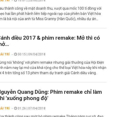
IẢI TRÍ
10:01 | 23/06/2018
au thành công về mặt doanh thu, vượt qua mốc 100 tỉ đồng với
ẹo hai lần phát hành liên tiếp ngoài rạp của phiên bản Việt hóa
m là bà nội của anh từ Miss Granny (Hàn Quốc), nhiều dự án...
ánh diều 2017 & phim remake: Mở thì có
mở…
IẢI TRÍ
00:15 | 09/04/2018
ừng nói 'không' với phim remake nhưng giải thưởng của Hội Điện
nh năm nay lại mở cửa khá rộng cho thể loại Việt hóa này khi nhận
ới 4 trên tổng số 13 phim tham dự tranh giải Cánh diều vàng.
guyễn Quang Dũng: Phim remake chỉ làm
hi 'xuống phong độ'
IẢI TRÍ
01:26 | 07/04/2018
ừa thành công sau một bộ phim remake Tháng năm rực rỡ, đạo