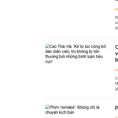
G
N
s
đ
C
v
b
G
C
M
g
P