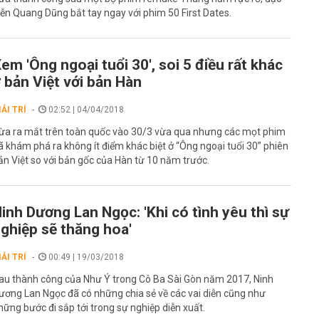
iễn Quang Dũng bắt tay ngay với phim 50 First Dates.
em 'Ông ngoại tuổi 30', soi 5 điều rất khác
 bản Việt với bản Hàn
IẢI TRÍ
02:52 | 04/04/2018
ừa ra mắt trên toàn quốc vào 30/3 vừa qua nhưng các mọt phim
ã khám phá ra không ít điểm khác biệt ở “Ông ngoại tuổi 30” phiên
ản Việt so với bản gốc của Hàn từ 10 năm trước.
inh Dương Lan Ngọc: 'Khi có tình yêu thì sự
ghiệp sẽ thăng hoa'
IẢI TRÍ
00:49 | 19/03/2018
au thành công của Như Ý trong Cô Ba Sài Gòn năm 2017, Ninh
ương Lan Ngọc đã có những chia sẻ về các vai diễn cũng như
hững bước đi sắp tới trong sự nghiệp diễn xuất.