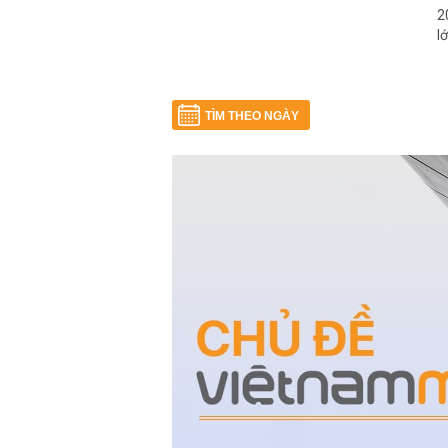
2
l
TÌM THEO NGÀY