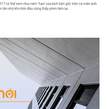
017 có thể xem như năm 'hạn' của kịch bản gốc trên cả màn ảnh
ớn lẫn nhỏ khi nhìn đâu cũng thấy phim làm lại.