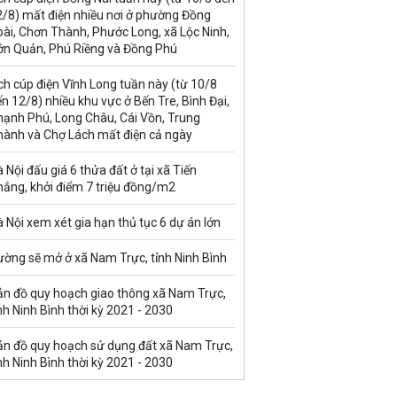
2/8) mất điện nhiều nơi ở phường Đồng
ài, Chơn Thành, Phước Long, xã Lộc Ninh,
ớn Quản, Phú Riềng và Đồng Phú
ch cúp điện Vĩnh Long tuần này (từ 10/8
n 12/8) nhiều khu vực ở Bến Tre, Bình Đại,
hạnh Phú, Long Châu, Cái Vồn, Trung
hành và Chợ Lách mất điện cả ngày
 Nội đấu giá 6 thửa đất ở tại xã Tiến
hắng, khởi điểm 7 triệu đồng/m2
 Nội xem xét gia hạn thủ tục 6 dự án lớn
ường sẽ mở ở xã Nam Trực, tỉnh Ninh Bình
ản đồ quy hoạch giao thông xã Nam Trực,
nh Ninh Bình thời kỳ 2021 - 2030
ản đồ quy hoạch sử dụng đất xã Nam Trực,
nh Ninh Bình thời kỳ 2021 - 2030