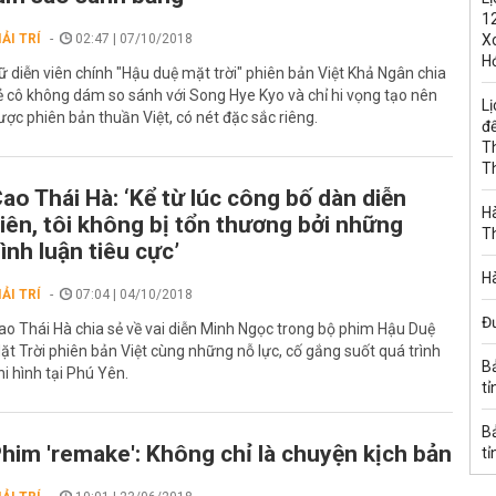
1
IẢI TRÍ
02:47 | 07/10/2018
Xo
H
ữ diễn viên chính "Hậu duệ mặt trời" phiên bản Việt Khả Ngân chia
ẻ cô không dám so sánh với Song Hye Kyo và chỉ hi vọng tạo nên
Lị
ược phiên bản thuần Việt, có nét đặc sắc riêng.
đế
T
T
ao Thái Hà: ‘Kể từ lúc công bố dàn diễn
Hà
iên, tôi không bị tổn thương bởi những
T
ình luận tiêu cực’
Hà
IẢI TRÍ
07:04 | 04/10/2018
Đ
ao Thái Hà chia sẻ về vai diễn Minh Ngọc trong bộ phim Hậu Duệ
ặt Trời phiên bản Việt cùng những nỗ lực, cố gắng suốt quá trình
B
hi hình tại Phú Yên.
tỉ
B
him 'remake': Không chỉ là chuyện kịch bản
tỉ