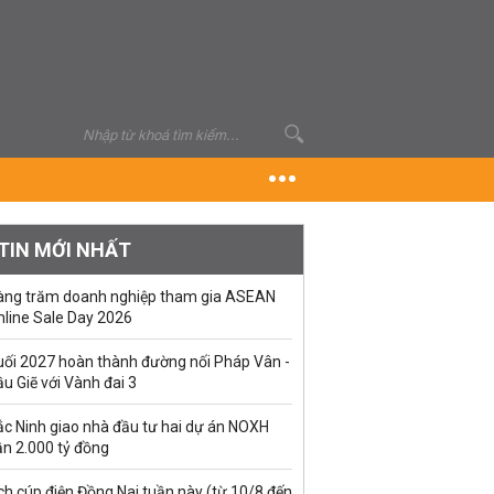
TIN MỚI NHẤT
àng trăm doanh nghiệp tham gia ASEAN
nline Sale Day 2026
uối 2027 hoàn thành đường nối Pháp Vân -
u Giẽ với Vành đai 3
ắc Ninh giao nhà đầu tư hai dự án NOXH
ần 2.000 tỷ đồng
ch cúp điện Đồng Nai tuần này (từ 10/8 đến