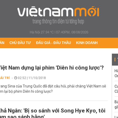
Hà Nội 27.94 °C
|
07:40PM, 08/08/2026
ÁN
CHỦ ĐẦU TƯ
ĐẤU GIÁ - ĐẤU THẦU
KINH DOANH
iệt Nam dựng lại phim 'Diên hi công lược'?
H
O
IẢI TRÍ
02:52 | 11/10/2018
rang Sina của Trung Quốc đã đặt câu hỏi, phải chăng Việt Nam sẽ
C
àm lại bộ phim Diên hi công lược?
Cầ
B
g
hả Ngân: 'Bị so sánh với Song Hye Kyo, tôi
àm sao sánh bằng'
Lị