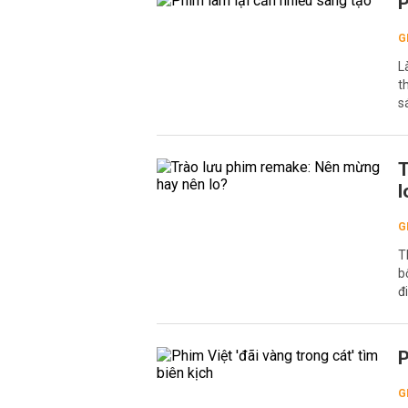
P
G
L
t
s
T
l
G
T
b
đ
P
G