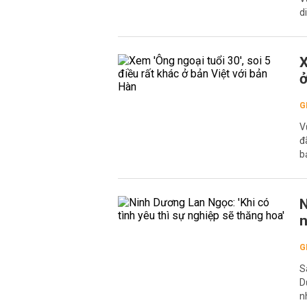
d
X
ở
G
V
đ
b
N
n
G
S
D
n