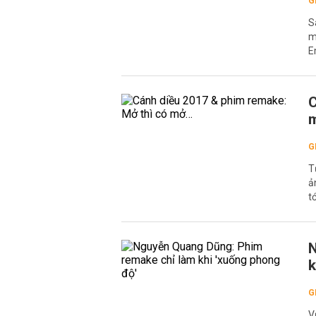
G
S
m
E
C
G
T
ả
t
N
k
G
V