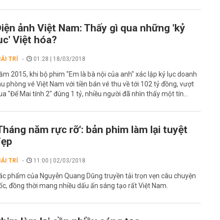
iện ảnh Việt Nam: Thấy gì qua những 'kỷ
ục' Việt hóa?
IẢI TRÍ
01:28 | 18/03/2018
ăm 2015, khi bộ phim "Em là bà nội của anh" xác lập kỷ lục doanh
hu phòng vé Việt Nam với tiền bán vé thu về tới 102 tỷ đồng, vượt
ua "Để Mai tính 2" đúng 1 tỷ, nhiều người đã nhìn thấy một tín...
Tháng năm rực rỡ': bản phim làm lại tuyệt
đẹp
IẢI TRÍ
11:00 | 02/03/2018
ác phẩm của Nguyễn Quang Dũng truyền tải trọn vẹn câu chuyện
ốc, đồng thời mang nhiều dấu ấn sáng tạo rất Việt Nam.