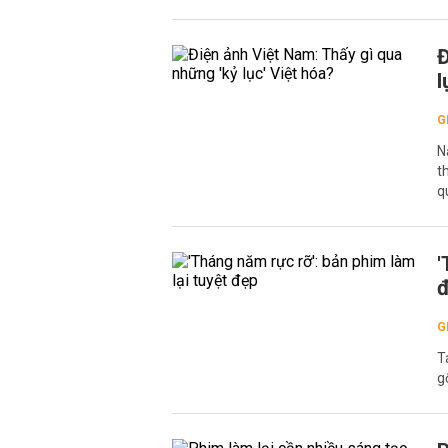
Đ
l
G
N
t
q
'
G
T
g