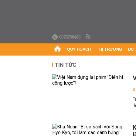
0975798489
QUY HOẠCH
THỊ TRƯỜNG
DỰ 
TIN TỨC
V
G
T
l
K
l