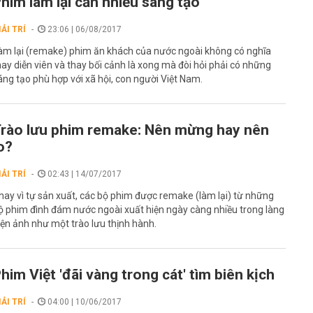
him làm lại cần nhiều sáng tạo
IẢI TRÍ
23:06 | 06/08/2017
àm lại (remake) phim ăn khách của nước ngoài không có nghĩa
hay diễn viên và thay bối cảnh là xong mà đòi hỏi phải có những
áng tạo phù hợp với xã hội, con người Việt Nam.
rào lưu phim remake: Nên mừng hay nên
o?
IẢI TRÍ
02:43 | 14/07/2017
hay vì tự sản xuất, các bộ phim được remake (làm lại) từ những
ộ phim đình đám nước ngoài xuất hiện ngày càng nhiều trong làng
iện ảnh như một trào lưu thịnh hành.
him Việt 'đãi vàng trong cát' tìm biên kịch
IẢI TRÍ
04:00 | 10/06/2017