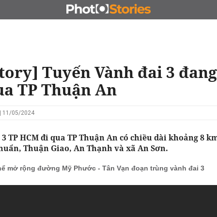
N
CHỦ ĐẦU TƯ
ĐẤU GIÁ - ĐẤU THẦU
KINH DOANH
tory] Tuyến Vành đai 3 đang
ua TP Thuận An
| 11/05/2024
 3 TP HCM đi qua TP Thuận An có chiều dài khoảng 8 km
uẩn, Thuận Giao, An Thạnh và xã An Sơn.
hể mở rộng đường Mỹ Phước - Tân Vạn đoạn trùng vành đai 3