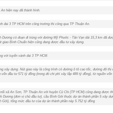
 An hiện nay đã thành hình.
nh đai 3 TP HCM trên công trường thi công qua TP Thuận An.
h Dương có đoạn đi trùng với đường Mỹ Phước - Tân Vạn dài 15,3 km đã đượ
út giao Bình Chuẩn hiện cũng đang được đầu tư xây dựng.
g với tuyến vành đai 3 TP HCM.
g xây dựng. Nút giao này là công trình có đường ô tô cao tốc, đường đô thị 
ổng vốn đầu tư 571 tỷ đồng (trong đó chi phí xây lắp 489 tỷ đồng), từ nguồn v
 nối xã An Sơn, TP Thuận An với huyện Củ Chi (TP HCM) cũng đang được th
ình Dương (đơn vị chủ đầu tư), cầu Bình Gởi thuộc dự án thành phần 5 xây d
 Gởi), tổng mức đầu tư của dự án thành phần này 5.752 tỷ đồng