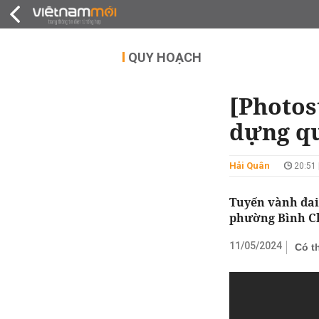
QUY HOẠCH
THỊ TRƯỜNG
DỰ Á
QUY HOẠCH
[Photos
dựng q
Hải Quân
20:51 
Tuyến vành đai
phường Bình Ch
11/05/2024
Có t