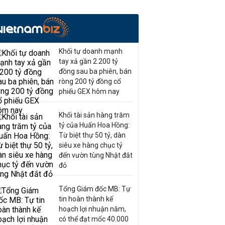
Khối tự doanh mạnh
tay xả gần 2.200 tỷ
đồng sau ba phiên, bán
ròng 200 tỷ đồng cổ
Tiến độ đường vành đai 3 TP
phiếu GEX hôm nay
HCM
QUY HOẠCH
19:41 | 11/03/2025
Khối tài sản hàng trăm
tỷ của Huấn Hoa Hồng:
Từ biệt thự 50 tỷ, dàn
siêu xe hàng chục tỷ
Long An dự kiến bố trí hơn
đến vườn tùng Nhật đắt
đỏ
1.200 tỷ cho Vành đai 3 TP
HCM năm 2025
Tổng Giám đốc MB: Tự
QUY HOẠCH
20:14 | 24/06/2024
tin hoàn thành kế
hoạch lợi nhuận năm,
có thể đạt mốc 40.000