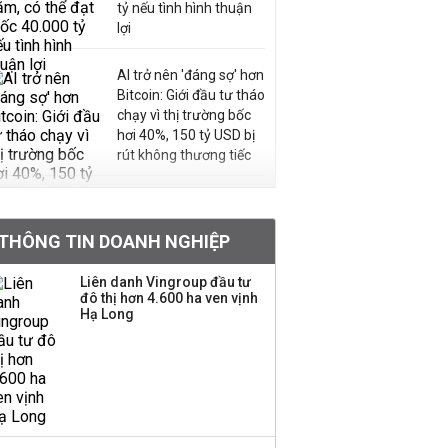
tỷ nếu tình hình thuận
lợi
AI trở nên 'đáng sợ' hơn
Bitcoin: Giới đầu tư tháo
chạy vì thị trường bốc
hơi 40%, 150 tỷ USD bị
rút không thương tiếc
Doanh nghiệp duy nhất
sản xuất vàng mã trên
THÔNG TIN DOANH NGHIỆP
sàn báo lãi tăng 64%,
không vay một đồng
Liên danh Vingroup đầu tư
nào từ ngân hàng
đô thị hơn 4.600 ha ven vịnh
Hạ Long
Con gái tỷ phú Phạm
Nhật Vượng lần đầu
tham gia vào hệ sinh
thái Vingroup
Hơn 227.000 tài khoản