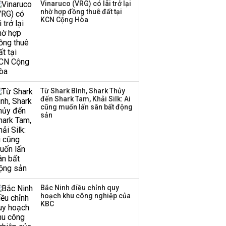
Vinaruco (VRG) có lãi trở lại
gia nhập thị trường
nhờ hợp đồng thuê đất tại
chứng khoán trong
KCN Cộng Hòa
tháng 7 biến động
Bamboo Capital và
BCG Land bị hủy tư
cách công ty đại chúng
Từ Shark Bình, Shark Thủy
đến Shark Tam, Khải Silk: Ai
cũng muốn lấn sân bất động
Thị trường thường
sản
‘phất lên’ trong tháng 8,
nhóm ngành nào có
tiềm năng dẫn sóng?
Bắc Ninh điều chỉnh quy
hoạch khu công nghiệp của
KBC