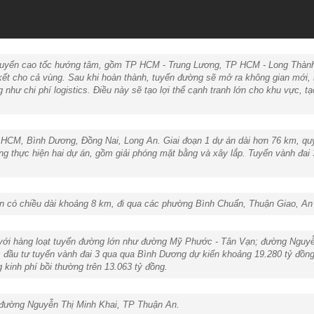
 tuyến cao tốc hướng tâm, gồm TP HCM - Trung Lương, TP HCM - Long Thàn
ết cho cả vùng. Sau khi hoàn thành, tuyến đường sẽ mở ra không gian mới, h
g như chi phí logistics. Điều này sẽ tạo lợi thế cạnh tranh lớn cho khu vực, t
P HCM, Bình Dương, Đồng Nai, Long An. Giai đoạn 1 dự án dài hơn 76 km, q
ng thực hiện hai dự án, gồm giải phóng mặt bằng và xây lắp. Tuyến vành đai
n có chiều dài khoảng 8 km, đi qua các phường Bình Chuẩn, Thuận Giao, A
 với hàng loạt tuyến đường lớn như đường Mỹ Phước - Tân Vạn; đường Nguyễ
c đầu tư tuyến vành đai 3 qua qua Bình Dương dự kiến khoảng 19.280 tỷ đồng,
kinh phí bồi thường trên 13.063 tỷ đồng.
 đường Nguyễn Thị Minh Khai, TP Thuận An.