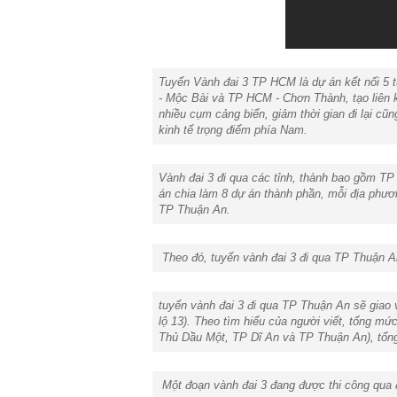
Tuyến Vành đai 3 TP HCM là dự án kết nối 5
- Mộc Bài và TP HCM - Chơn Thành, tạo liên k
nhiều cụm cảng biển, giảm thời gian đi lại cũn
kinh tế trọng điểm phía Nam.
Vành đai 3 đi qua các tỉnh, thành bao gồm T
án chia làm 8 dự án thành phần, mỗi địa phươ
TP Thuận An.
Theo đó, tuyến vành đai 3 đi qua TP Thuận A
tuyến vành đai 3 đi qua TP Thuận An sẽ giao
lộ 13). Theo tìm hiểu của người viết, tổng mứ
Thủ Dầu Một, TP Dĩ An và TP Thuận An), tổng 
Một đoạn vành đai 3 đang được thi công qua