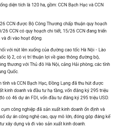
tổng diện tích là 120 ha, gồm: CCN Bạch Hạc và CCN
 có 26 CCN được Bộ Công Thương chấp thuận quy hoạch
0/26 CCN có quy hoạch chi tiết, 15/26 CCN đang triển
 và đi vào hoạt động.
ối với nút lên xuống của đường cao tốc Hà Nội - Lào
c lộ 2, có vị trí thuận lợi về giao thông đường bộ,
ng thương với Thủ đô Hà Nội, cảng Hải phòng; các tỉnh
ung Quốc.
àn tỉnh và CCN Bạch Hạc, Đồng Lạng đã thu hút được
t kinh doanh và đầu tư hạ tầng, vốn đăng ký 295 triệu
đó có 46 dự án FDI, vốn đầu tư đăng ký 295 triệu USD.
, cụm công nghiệp đã sản xuất kinh doanh ổn định và
 số dự án công nghệ cao, quy mô lớn, đóng góp đáng kể
tư xây dựng và đi vào sản xuất kinh doanh.