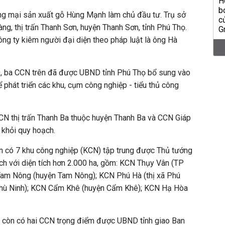
 mại sản xuất gỗ Hùng Mạnh làm chủ đầu tư. Trụ sở
ng, thị trấn Thanh Sơn, huyện Thanh Sơn, tỉnh Phú Thọ.
ng ty kiêm người đại diện theo pháp luật là ông Hà
, ba CCN trên đã được UBND tỉnh Phú Thọ bổ sung vào
 phát triển các khu, cụm công nghiệp - tiểu thủ công
CN thị trấn Thanh Ba thuộc huyện Thanh Ba và CCN Giáp
 khỏi quy hoạch.
ện có 7 khu công nghiệp (KCN) tập trung được Thủ tướng
h với diện tích hơn 2.000 ha, gồm: KCN Thụy Vân (TP
à Tam Nông (huyện Tam Nông); KCN Phú Hà (thị xã Phú
Phù Ninh); KCN Cẩm Khê (huyện Cẩm Khê); KCN Hạ Hòa
 còn có hai CCN trọng điểm được UBND tỉnh giao Ban