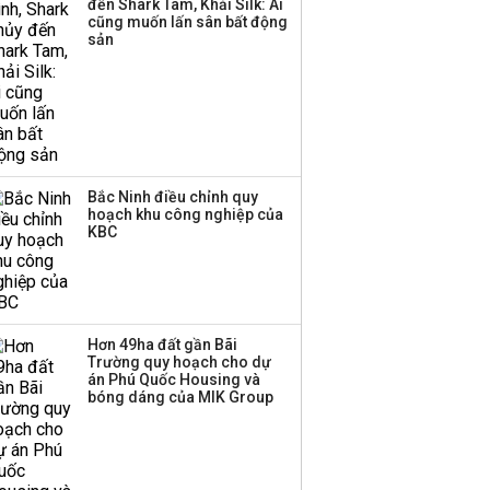
đến Shark Tam, Khải Silk: Ai
Huấn Hoa Hồng bỗng
cũng muốn lấn sân bất động
dưng ‘biến mất’, một
sản
công ty khác đã giải thể
Bắc Ninh điều chỉnh quy
hoạch khu công nghiệp của
KBC
Hơn 49ha đất gần Bãi
Trường quy hoạch cho dự
án Phú Quốc Housing và
bóng dáng của MIK Group