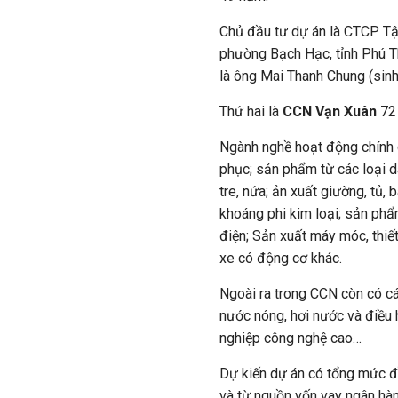
Chủ đầu tư dự án là CTCP Tập
phường Bạch Hạc, tỉnh Phú T
là ông Mai Thanh Chung (sin
Thứ hai là
CCN Vạn Xuân
72 
Ngành nghề hoạt động chính g
phục; sản phẩm từ các loại d
tre, nứa; ản xuất giường, tủ,
khoáng phi kim loại; sản phẩm
điện; Sản xuất máy móc, thiết
xe có động cơ khác.
Ngoài ra trong CCN còn có c
nước nóng, hơi nước và điều 
nghiệp công nghệ cao…
Dự kiến dự án có tổng mức đ
và từ nguồn vốn vay ngân hàn