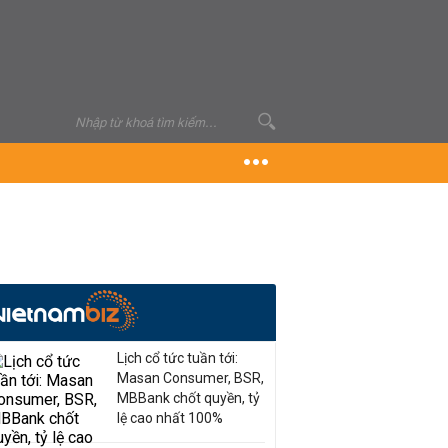
Lịch cổ tức tuần tới:
Masan Consumer, BSR,
MBBank chốt quyền, tỷ
lệ cao nhất 100%