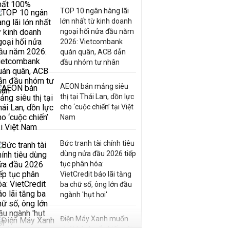
TOP 10 ngân hàng lãi
lớn nhất từ kinh doanh
ngoại hối nửa đầu năm
2026: Vietcombank
quán quân, ACB dẫn
đầu nhóm tư nhân
AEON bán mảng siêu
thị tại Thái Lan, dồn lực
cho ‘cuộc chiến’ tại Việt
Nam
Bức tranh tài chính tiêu
dùng nửa đầu 2026 tiếp
tục phân hóa:
VietCredit báo lãi tăng
ba chữ số, ông lớn đầu
ngành 'hụt hơi'
Điện Máy Xanh muốn
phát hành cổ phiếu với