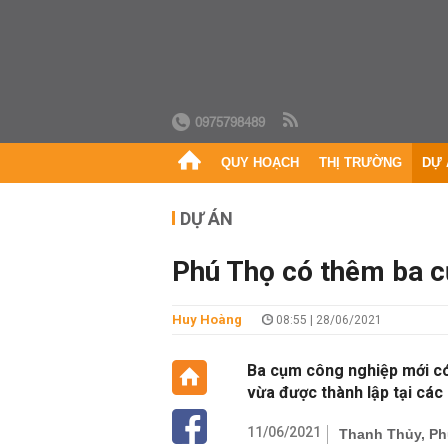
0975798489
QUY HOẠCH
THỊ TRƯỜNG
DỰ 
DỰ ÁN
Phú Thọ có thêm ba 
Huy Hoàng
08:55 | 28/06/2021
Ba cụm công nghiệp mới có
vừa được thành lập tại cá
11/06/2021
Thanh Thủy, Ph