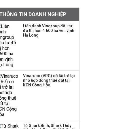
tỷ lệ 1:1 để tăng thanh
khoản
THÔNG TIN DOANH NGHIỆP
Sau nhịp điều chỉnh
Liên danh Vingroup đầu tư
đô thị hơn 4.600 ha ven vịnh
mạnh, CTCK nhìn thấy
Hạ Long
cơ hội ở nhóm cổ phiếu
nào?
Một thương hiệu thời
trang Việt đóng cửa
sau 5 năm hoạt động,
thanh lý toàn bộ cửa
Vinaruco (VRG) có lãi trở lại
nhờ hợp đồng thuê đất tại
hàng
KCN Cộng Hòa
DatVietVAC lãi sau thuế
135 tỷ đồng nửa đầu
năm, dồn 6 concert vào
cuối năm
Từ Shark Bình, Shark Thủy
Công ty 100 tỷ của