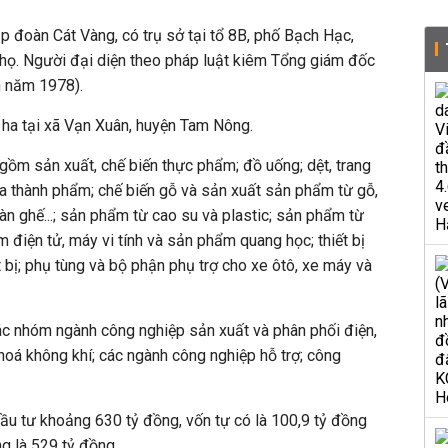
 đoàn Cát Vàng, có trụ sở tại tổ 8B, phố Bạch Hạc,
họ. Người đại diện theo pháp luật kiêm Tổng giám đốc
h năm 1978).
ha tại xã Vạn Xuân, huyện Tam Nông.
ồm sản xuất, chế biến thực phẩm; đồ uống; dệt, trang
a thành phẩm; chế biến gỗ và sản xuất sản phẩm từ gỗ,
 bàn ghế...; sản phẩm từ cao su và plastic; sản phẩm từ
 điện tử, máy vi tính và sản phẩm quang học; thiết bị
 bị; phụ tùng và bộ phận phụ trợ cho xe ôtô, xe máy và
ác nhóm ngành công nghiệp sản xuất và phân phối điện,
hoá không khí; các ngành công nghiệp hỗ trợ; công
ầu tư khoảng 630 tỷ đồng, vốn tự có là 100,9 tỷ đồng
g là 529 tỷ đồng.