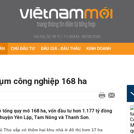
Hà Nội 32.48 °C
|
11:26AM, 08/08/2026
ÁN
CHỦ ĐẦU TƯ
ĐẤU GIÁ - ĐẤU THẦU
KINH DOANH
cụm công nghiệp 168 ha
 tổng quy mô 168 ha, vốn đầu tư hơn 1.177 tỷ đồng
c huyện Yên Lập, Tam Nông và Thanh Sơn.
ú Thọ sắp có thêm hai khu nhà ở đô thị hơn 17 ha