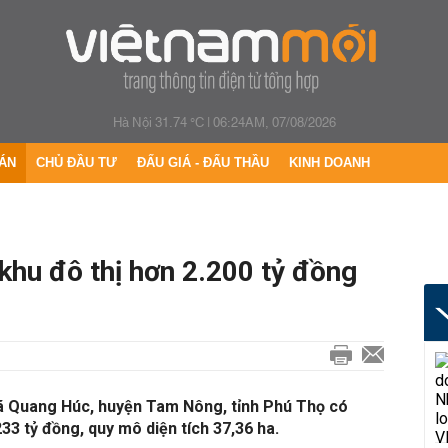
Hà Nội 31.74 °C
|
06:24AM, 07/08/2026
ÁN
CHỦ ĐẦU TƯ
ĐẤU GIÁ - ĐẤU THẦU
KINH DOANH
khu đô thị hơn 2.200 tỷ đồng
xã Quang Húc, huyện Tam Nông, tỉnh Phú Thọ có
33 tỷ đồng, quy mô diện tích 37,36 ha.