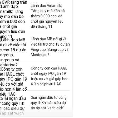
Lãnh đạo Vinamilk:
Tăng quy mô đàn bò
thêm 8.000 con, đã
chốt giá nguyên liệu
đến tháng 11
Lãnh đạo MB nói gì về
việc tài trợ cho 18 dự án
Vingroup, Sungroup và
Masterise?
Công ty con của HAGL
chốt ngày IPO gần 19
triệu cp với giá gấp hơn
4 lần cổ phiếu HAG
Giải ngân đầu tư công
quý III: Khi các siêu dự
án áp sát 'vạch đích'