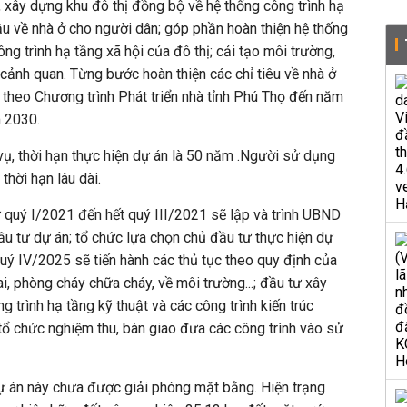
, xây dựng khu đô thị đồng bộ về hệ thống công trình hạ
ầu về nhà ở cho người dân; góp phần hoàn thiện hệ thống
ông trình hạ tầng xã hội của đô thị; cải tạo môi trường,
 cảnh quan. Từng bước hoàn thiện các chỉ tiêu về nhà ở
theo Chương trình Phát triển nhà tỉnh Phú Thọ đến năm
 2030.
vụ, thời hạn thực hiện dự án là 50 năm .Người sử dụng
thời hạn lâu dài.
từ quý I/2021 đến hết quý III/2021 sẽ lập và trình UBND
ầu tư dự án; tổ chức lựa chọn chủ đầu tư thực hiện dự
uý IV/2025 sẽ tiến hành các thủ tục theo quy định của
i, phòng cháy chữa cháy, về môi trường...; đầu tư xây
 trình hạ tầng kỹ thuật và các công trình kiến trúc
tổ chức nghiệm thu, bàn giao đưa các công trình vào sử
dự án này chưa được giải phóng mặt bằng. Hiện trạng