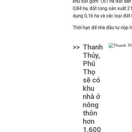
khu đất gồm 1,67 ha đất dân 
0,84 ha; đất rừng sản xuất 21
dụng 0,16 ha và các loại đất 
Thời hạn để nhà đầu tư nộp 
>>
Thanh
Thủy,
Phú
Thọ
sẽ có
khu
nhà ở
nông
thôn
hơn
1.600