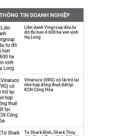
Việt Nam muốn phát
THÔNG TIN DOANH NGHIỆP
triển quỹ hưu trí: Từ tiết
kiệm gia đình thành
Liên danh Vingroup đầu tư
nguồn cấp vốn dài hạn
đô thị hơn 4.600 ha ven vịnh
và kinh nghiệm từ
Hạ Long
Malaysia
Quy mô quỹ PYN Elite
giảm hơn 2.100 tỷ đồng
sau tháng 7 ‘tồi tệ’
Vinaruco (VRG) có lãi trở lại
nhờ hợp đồng thuê đất tại
Iran xem xét cấm tàu
KCN Cộng Hòa
Mỹ qua eo biển
Hormuz, giá dầu bật
tăng trở lại
Thành viên HĐQT
VPBankS xin từ nhiệm
Từ Shark Bình, Shark Thủy