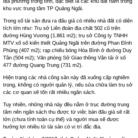
địa phương trong tỉnh, đặc biệt là các khu đất nằm trong
khu vực trung tâm TP Quảng Ngãi.
Trong số tài sản đưa ra đấu giá có nhiều nhà đất có diện
tích lớn như: Trụ sở Liên đoàn địa chất 502 cũ trên
đường Hùng Vương (1.861 m2); trụ sở Công ty TNHH
MTV xổ số kiến thiết Quảng Ngãi trên đường Phan Đình
Phùng (407 m2); rạp chiếu bóng Hòa Bình ở đường Duy
Tân (504 m2); Văn phòng Sở Giao thông Vận tải ở số
477 đường Quang Trung (731 m2).
Hiện trạng các nhà công sản này đã xuống cấp nghiêm
trọng, không có người quản lý, nếu sửa chữa làm trụ sở
các cơ quan sẽ tốn rất nhiều ngân sách.
Tuy nhiên, những nhà này đều nằm ở trục đường trung
tâm nên ngân sách thu được từ việc bán đấu giá sẽ rất
lớn (chưa tính toán cụ thể) và người mua sẽ được
hưởng lợi nhiều từ tài sản có vị trí đắc địa.