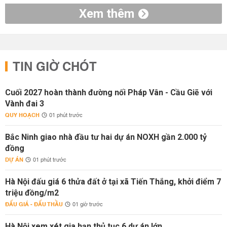
Xem thêm
TIN GIỜ CHÓT
Cuối 2027 hoàn thành đường nối Pháp Vân - Cầu Giẽ với
Vành đai 3
QUY HOẠCH
01 phút trước
Bắc Ninh giao nhà đầu tư hai dự án NOXH gần 2.000 tỷ
đồng
DỰ ÁN
01 phút trước
Hà Nội đấu giá 6 thửa đất ở tại xã Tiến Thắng, khởi điểm 7
triệu đồng/m2
ĐẤU GIÁ - ĐẤU THẦU
01 giờ trước
Hà Nội xem xét gia hạn thủ tục 6 dự án lớn