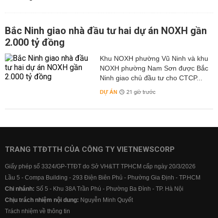
Bắc Ninh giao nhà đầu tư hai dự án NOXH gần
2.000 tỷ đồng
Khu NOXH phường Vũ Ninh và khu
NOXH phường Nam Sơn được Bắc
Ninh giao chủ đầu tư cho CTCP...
DỰ ÁN
21 giờ trước
TRANG TTĐTTH CỦA CÔNG TY VIETNEWSCORP
Giấy phép số 3324/GP-TTĐT do Sở VH&TT TPHCM cấp ngày 20/3/2026
Lầu 5 - Compa Building - 293 Điện Biên Phủ - Phường Gia Định - TP.HCM
Chi nhánh:
Số 5 - Khu 38A Trần Phú - Phường Ba Đình - TP. Hà Nội
Chịu trách nhiệm nội dung:
Nguyễn Minh Quyết
Trách nhiệm về thông tin