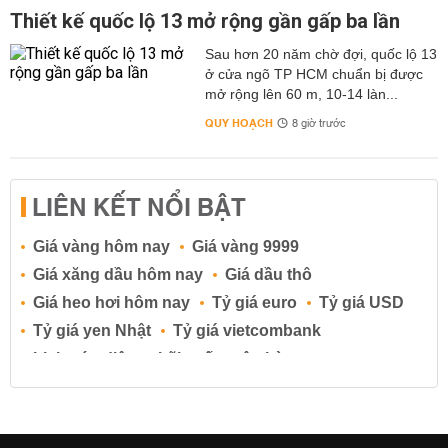
Thiết kế quốc lộ 13 mở rộng gần gấp ba lần
Sau hơn 20 năm chờ đợi, quốc lộ 13
ở cửa ngõ TP HCM chuẩn bị được
mở rộng lên 60 m, 10-14 làn...
QUY HOẠCH
8 giờ trước
LIÊN KẾT NỔI BẬT
Giá vàng hôm nay
Giá vàng 9999
Giá xăng dầu hôm nay
Giá dầu thô
Giá heo hơi hôm nay
Tỷ giá euro
Tỷ giá USD
Tỷ giá yen Nhật
Tỷ giá vietcombank
Lịch cúp điện
Lãi suất ngân hàng
Lãi suất tiết kiệm
Lãi suất tiền gửi
Lãi suất ngân hàng Agribank
Lãi suất ngân hàng Sacombank