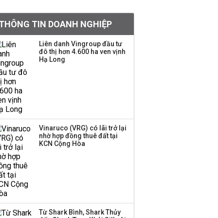
tỷ lệ 1:1 để tăng thanh
khoản
THÔNG TIN DOANH NGHIỆP
Sau nhịp điều chỉnh
Liên danh Vingroup đầu tư
đô thị hơn 4.600 ha ven vịnh
mạnh, CTCK nhìn thấy
Hạ Long
cơ hội ở nhóm cổ phiếu
nào?
Một thương hiệu thời
trang Việt đóng cửa
sau 5 năm hoạt động,
thanh lý toàn bộ cửa
Vinaruco (VRG) có lãi trở lại
nhờ hợp đồng thuê đất tại
hàng
KCN Cộng Hòa
Sau tháng 7 bán ròng
hơn 12.000 tỷ đồng,
khối ngoại đảo chiều
gom hơn 2.000 tỷ đồng
Từ Shark Bình, Shark Thủy
Công ty 100 tỷ của