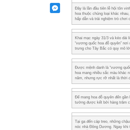
Đây là lần đầu tiên lễ hội tôn 
hoa thuộc chủng loại khác nhau,
hấp dẫn và trải nghiệm trò chơ
Khai mạc ngày 31/3 và kéo dài li
“vương quốc hoa đỗ quyên” nơi n
trưng cho Tây Bắc có quy mô lớn
Được mệnh danh là “vương quốc h
hoa mang nhiều sắc màu khác nh
năm, nhưng rực rỡ nhất là thời
Để mang hoa đỗ quyên đến gần h
tường được kết bởi hàng trăm c
Tại ga đến cáp treo, những chậu
nóc nhà Đông Dương. Ngay khi 