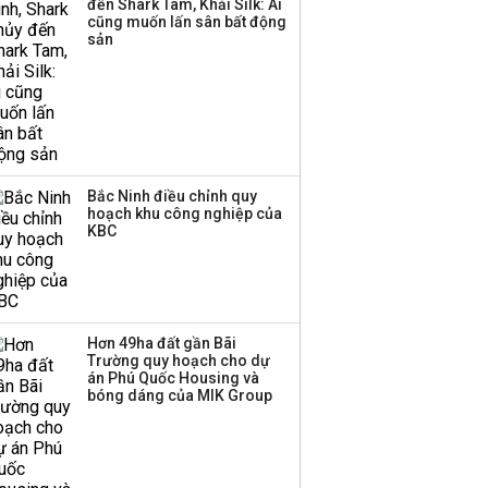
đến Shark Tam, Khải Silk: Ai
Huấn Hoa Hồng bỗng
cũng muốn lấn sân bất động
dưng ‘biến mất’, một
sản
công ty khác đã giải thể
Bắc Ninh điều chỉnh quy
hoạch khu công nghiệp của
KBC
Hơn 49ha đất gần Bãi
Trường quy hoạch cho dự
án Phú Quốc Housing và
bóng dáng của MIK Group