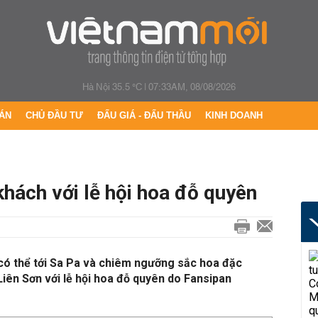
Hà Nội 35.5 °C
|
07:33AM, 08/08/2026
ÁN
CHỦ ĐẦU TƯ
ĐẤU GIÁ - ĐẤU THẦU
KINH DOANH
khách với lễ hội hoa đỗ quyên
 có thể tới Sa Pa và chiêm ngưỡng sắc hoa đặc
iên Sơn với lễ hội hoa đỗ quyên do Fansipan