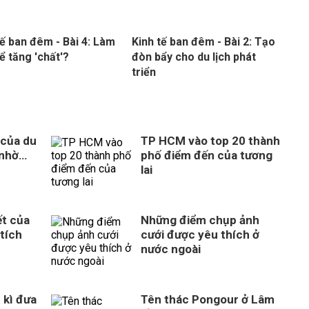
tế ban đêm - Bài 4: Làm
Kinh tế ban đêm - Bài 2: Tạo
ể tăng 'chất'?
đòn bẩy cho du lịch phát
triển
 của du
TP HCM vào top 20 thành
 nhờ…
phố điểm đến của tương
lai
ết của
Những điểm chụp ảnh
tích
cưới được yêu thích ở
nước ngoài
 kì đưa
Tên thác Pongour ở Lâm