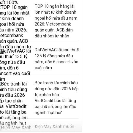
TOP 10 ngân hàng lãi
lớn nhất từ kinh doanh
ngoại hối nửa đầu năm
2026: Vietcombank
quán quân, ACB dẫn
đầu nhóm tư nhân
DatVietVAC lãi sau thuế
135 tỷ đồng nửa đầu
năm, dồn 6 concert vào
cuối năm
Bức tranh tài chính tiêu
dùng nửa đầu 2026 tiếp
tục phân hóa:
VietCredit báo lãi tăng
ba chữ số, ông lớn đầu
ngành 'hụt hơi'
Điện Máy Xanh muốn
phát hành cổ phiếu với