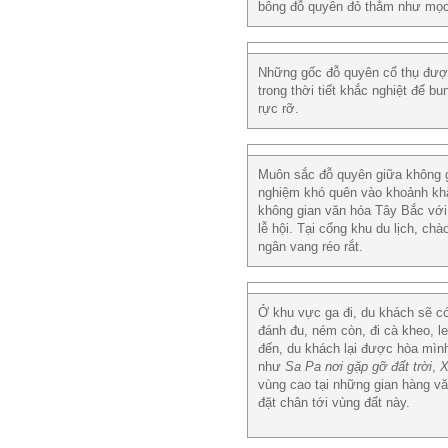
bông đỗ quyên đỏ thắm như mọc 
Những gốc đỗ quyên cổ thụ được
trong thời tiết khắc nghiệt để 
rực rỡ.
Muôn sắc đỗ quyên giữa không g
nghiệm khó quên vào khoảnh khắ
không gian văn hóa Tây Bắc với n
lễ hội. Tại cổng khu du lịch, c
ngân vang réo rắt.
Ở khu vực ga đi, du khách sẽ có
đánh đu, ném còn, đi cà kheo, le
đến, du khách lại được hòa mình
như
Sa Pa nơi gặp gỡ đất trời
,
X
vùng cao tại những gian hàng vă
đặt chân tới vùng đất này.