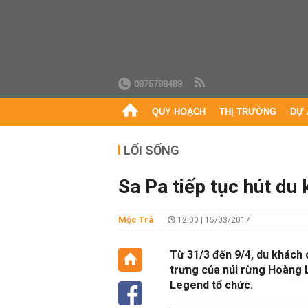
0975798489
QUY HOẠCH
THỊ TRƯỜNG
DỰ 
LỐI SỐNG
Sa Pa tiếp tục hút du 
Mộc Trà
12:00 | 15/03/2017
Từ 31/3 đến 9/4, du khách
trưng của núi rừng Hoàng L
Legend tổ chức.