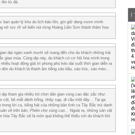
lên từ đá.
 ban quản lý khu du lịch bảo tồn, gìn giữ đang vươn mình
bung nở rực rỡ sẽ biến núi rừng Hoàng Liên Sơn thành thảm hoa
ian đại ngàn xanh mướt sẽ mang đến cho du khách những trải
c giao mùa. Cùng dịp này, du khách có cơ hội hòa mình trong
hiều hoạt động giải trí phong phú kéo dài suốt thời gian diễn ra
hào đón du khách là thanh âm tiếng sáo bầu, sáo trúc, sáo mèo…
 dịp tham gia nhiều trò chơi dân gian vùng cao đặc sắc như:
o cột, bịt mắt đánh trống, nhảy sạp, đi cầu một dây… Tại ga
 trong lời ca, tiếng hát của những bản tình ca Tây Bắc trứ danh
uân về trên bản
,
Phiên chợ vùng cao
… Ngoài ra, những sản vật
n hóa Tây Bắc sẽ là món quà không thể thiếu với du khách khi