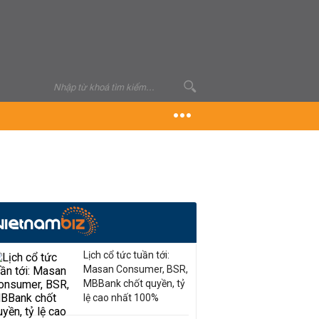
Lịch cổ tức tuần tới:
Masan Consumer, BSR,
MBBank chốt quyền, tỷ
lệ cao nhất 100%