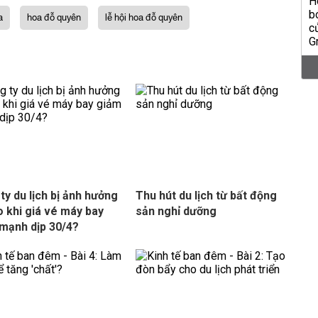
a
hoa đỗ quyên
lễ hội hoa đỗ quyên
ty du lịch bị ảnh hưởng
Thu hút du lịch từ bất động
o khi giá vé máy bay
sản nghỉ dưỡng
mạnh dịp 30/4?