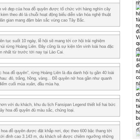
vinh vẻ đẹp của hoa đỗ quyên được tổ chức với hàng nghìn cây
 kèm theo đó là chuỗi hoạt động biểu diễn văn hóa nghệ thuật
i dân gian mang đậm bản sắc vùng cao Tây Bắc.
ên tục suốt 10 ngày, lễ hội sẽ mang tới cơ hội trải nghiệm
úi rừng Hoàng Liên. Đây cũng là sự kiện tôn vinh loài hoa đặc
 nhất từ trước tới nay tại Lào Cai.
oa đỗ quyên”, rừng Hoàng Liên là địa danh hội tụ gần 40 loài
au: đỏ, trắng, hồng, vàng... Đỗ quyên nở hoa gần như quanh
 điểm cuối mùa xuân, đầu mùa hạ.
ơn với du khách, khu du lịch Fansipan Legend thiết kế hai bức
ây hoa đỗ quyên đủ màu sắc, chủng loại.
 hoa đỗ quyên được đặt khắp nơi, dọc theo 600 bậc thang tới
tới đỉnh cao 3.143 m, du khách sẽ được chiêm ngưỡng những