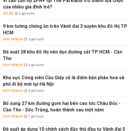
Vì sao căn hộ 2PN+ tại The Parkland trở thành lựa chọn
của nhiều gia đình trẻ?
DỰ ÁN
2 giờ trước
9 km tường chống ồn trên Vành đai 3 xuyên khu đô thị TP
HCM
QUY HOẠCH
3 giờ trước
Đề xuất 28 khu đô thị nén dọc đường sắt TP HCM - Cần
Thơ
QUY HOẠCH
4 giờ trước
Khu vực Công viên Cầu Giấy sẽ là điểm bắn pháo hoa và
phố đi bộ mới tại Hà Nội
QUY HOẠCH
6 giờ trước
Bổ sung 27 km đường gom hai bên cao tốc Châu Đốc -
Cần Thơ - Sóc Trăng, hoàn thành sau một năm
QUY HOẠCH
7 giờ trước
Đề xuất áp dụng 10 chính sách đặc thù đầu tư Vành đai 5