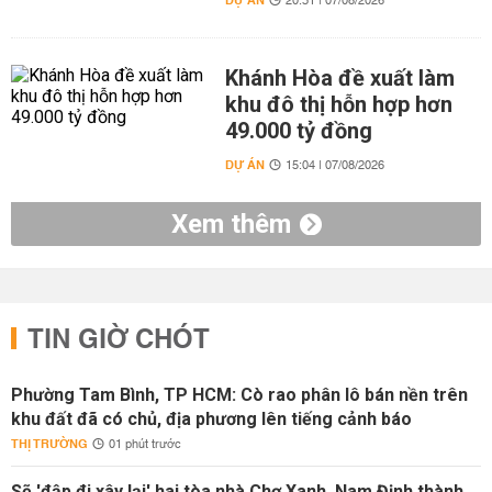
DỰ ÁN
20:31 | 07/08/2026
Khánh Hòa đề xuất làm
khu đô thị hỗn hợp hơn
49.000 tỷ đồng
DỰ ÁN
15:04 | 07/08/2026
Xem thêm
TIN GIỜ CHÓT
Phường Tam Bình, TP HCM: Cò rao phân lô bán nền trên
khu đất đã có chủ, địa phương lên tiếng cảnh báo
THỊ TRƯỜNG
01 phút trước
Sẽ 'đập đi xây lại' hai tòa nhà Chợ Xanh, Nam Định thành