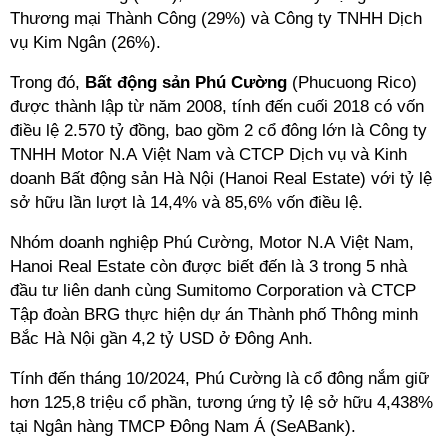
Thương mại Thành Công (29%) và Công ty TNHH Dịch
vụ Kim Ngân (26%).
Trong đó,
Bất động sản Phú Cường
(Phucuong Rico)
được thành lập từ năm 2008, tính đến cuối 2018 có vốn
điều lệ 2.570 tỷ đồng, bao gồm 2 cổ đông lớn là Công ty
TNHH Motor N.A Việt Nam và CTCP Dịch vụ và Kinh
doanh Bất động sản Hà Nội (Hanoi Real Estate) với tỷ lệ
sở hữu lần lượt là 14,4% và 85,6% vốn điều lệ.
Nhóm doanh nghiệp Phú Cường,
Motor N.A Việt Nam,
Hanoi Real Estate
còn được biết đến là 3 trong 5 nhà
đầu tư liên danh cùng Sumitomo Corporation và CTCP
Tập đoàn BRG
thực hiện dự án Thành phố Thông minh
Bắc Hà Nội gần 4,2 tỷ USD ở Đông Anh.
Tính đến tháng 10/2024, Phú Cường là cổ đông nắm giữ
hơn 125,8 triệu cổ phần, tương ứng tỷ lệ sở hữu 4,438%
tại Ngân hàng TMCP Đông Nam Á (SeABank).