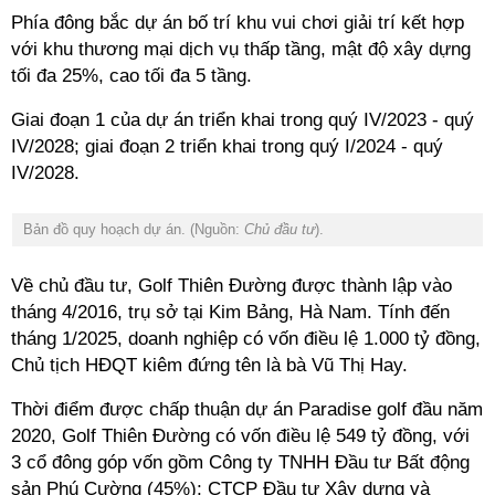
Phía đông bắc dự án bố trí khu vui chơi giải trí
kết hợp
với khu thương mại dịch vụ thấp tầng, mật độ xây dựng
tối đa 25%, cao tối đa 5 tầng.
Giai đoạn 1 của dự án triển khai trong quý IV/2023 - quý
IV/2028; giai đoạn 2 triển khai trong quý I/2024 - quý
IV/2028.
Bản đồ quy hoạch dự án. (Nguồn:
Chủ đầu tư
).
Về chủ đầu tư, Golf Thiên Đường được thành lập vào
tháng 4/2016, trụ sở tại Kim Bảng, Hà Nam. Tính đến
tháng 1/2025, doanh nghiệp có vốn điều lệ 1.000 tỷ đồng,
Chủ tịch HĐQT kiêm đứng tên là bà Vũ Thị Hay.
Thời điểm được chấp thuận dự án Paradise golf đầu năm
2020, Golf Thiên Đường có vốn điều lệ 549 tỷ đồng, với
3 cổ đông góp vốn gồm Công ty TNHH Đầu tư Bất động
sản Phú Cường (45%); CTCP Đầu tư Xây dựng và