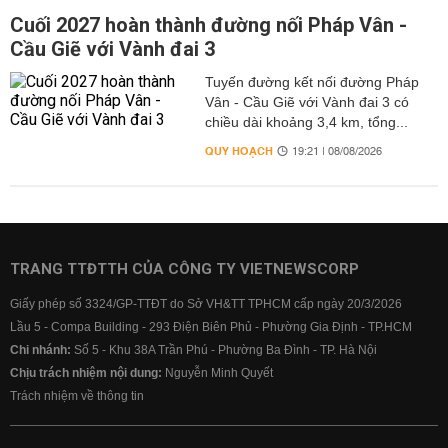
Cuối 2027 hoàn thành đường nối Pháp Vân -
Cầu Giẽ với Vành đai 3
Tuyến đường kết nối đường Pháp
Vân - Cầu Giẽ với Vành đai 3 có
chiều dài khoảng 3,4 km, tổng...
QUY HOẠCH
19:21 | 08/08/2026
TRANG TTĐTTH CỦA CÔNG TY VIETNEWSCORP
Giấy phép số 3324/GP-TTĐT do Sở VH&TT TPHCM cấp ngày 20/3/2026
Lầu 5 - Compa Building - 293 Điện Biên Phủ - Phường Gia Định - TP.HCM
Chi nhánh:
Số 5 - Khu 38A Trần Phú - Phường Ba Đình - TP. Hà Nội
Chịu trách nhiệm nội dung:
Nguyễn Minh Quyết
Trách nhiệm về thông tin