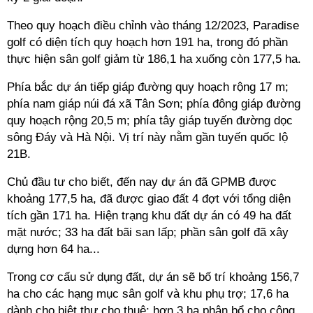
Theo quy hoạch điều chỉnh vào tháng 12/2023, Paradise
golf có diện tích quy hoạch hơn 191 ha, trong đó phần
thực hiện sân golf giảm từ 186,1 ha xuống còn 177,5 ha.
Phía bắc dự án tiếp giáp đường quy hoạch rộng 17 m;
phía nam giáp núi đá xã Tân Sơn; phía đông giáp đường
quy hoạch rộng 20,5 m; phía tây giáp tuyến đường dọc
sông Đáy và Hà Nội. Vị trí này nằm gần tuyến quốc lộ
21B.
Chủ đầu tư cho biết, đến nay dự án đã GPMB được
khoảng 177,5 ha, đã được giao đất 4 đợt với tổng diện
tích gần 171 ha. Hiện trạng khu đất dự án có 49 ha đất
mặt nước; 33 ha đất bãi san lấp; phần sân golf đã xây
dựng hơn 64 ha...
Trong cơ cấu sử dụng đất, dự án sẽ bố trí khoảng 156,7
ha cho các hạng mục sân golf và khu phụ trợ; 17,6 ha
dành cho biệt thự cho thuê; hơn 3 ha phân bổ cho công