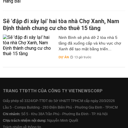
Sẽ 'đập đi xây lại' hai tòa nhà Chợ Xanh, Nam
Định thành chung cư cho thuê 15 tầng
Ninh Bình sẽ phá dỡ 2 tòa nhà 5
tầng đã xuống cấp và khu vực chợ
Xanh để tạo mặt bằng triển...
DỰ ÁN
13 giờ trước
TRANG TTĐTTH CỦA CÔNG TY VIETNEWSCORP
Giấy phép số 3324/GP-TTĐT do Sở VH&TT TPHCM cấp ngày 20/3/2026
Lầu 5 - Compa Building - 293 Điện Biên Phủ - Phường Gia Định - TP.HCM
Chi nhánh:
Số 5 - Khu 38A Trần Phú - Phường Ba Đình - TP. Hà Nội
Chịu trách nhiệm nội dung:
Nguyễn Minh Quyết
Trách nhiệm về thông tin