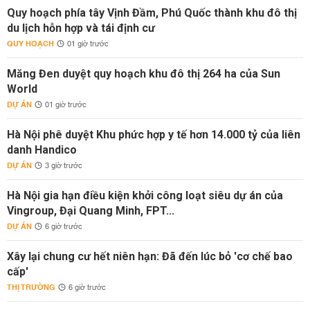
Quy hoạch phía tây Vịnh Đầm, Phú Quốc thành khu đô thị
du lịch hỗn hợp và tái định cư
QUY HOẠCH
01 giờ trước
Măng Đen duyệt quy hoạch khu đô thị 264 ha của Sun
World
DỰ ÁN
01 giờ trước
Hà Nội phê duyệt Khu phức hợp y tế hơn 14.000 tỷ của liên
danh Handico
DỰ ÁN
3 giờ trước
Hà Nội gia hạn điều kiện khởi công loạt siêu dự án của
Vingroup, Đại Quang Minh, FPT...
DỰ ÁN
6 giờ trước
Xây lại chung cư hết niên hạn: Đã đến lúc bỏ 'cơ chế bao
cấp'
THỊ TRƯỜNG
6 giờ trước