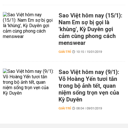
Sao Việt hôm nay (15/1):
Nam Em sợ bị gọi là
'khùng', Kỳ Duyên gợi
cảm cùng phong cách
menswear
GIẢI TRÍ
10:15 | 15/01/2019
Sao Việt hôm nay (9/1):
Võ Hoàng Yến tươi tắn
trong bộ ảnh tết, quan
niệm sống trọn vẹn của
Kỳ Duyên
GIẢI TRÍ
08:04 | 09/01/2019