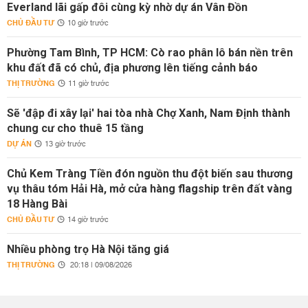
Everland lãi gấp đôi cùng kỳ nhờ dự án Vân Đồn
CHỦ ĐẦU TƯ
10 giờ trước
Phường Tam Bình, TP HCM: Cò rao phân lô bán nền trên
khu đất đã có chủ, địa phương lên tiếng cảnh báo
THỊ TRƯỜNG
11 giờ trước
Sẽ 'đập đi xây lại' hai tòa nhà Chợ Xanh, Nam Định thành
chung cư cho thuê 15 tầng
DỰ ÁN
13 giờ trước
Chủ Kem Tràng Tiền đón nguồn thu đột biến sau thương
vụ thâu tóm Hải Hà, mở cửa hàng flagship trên đất vàng
18 Hàng Bài
CHỦ ĐẦU TƯ
14 giờ trước
Nhiều phòng trọ Hà Nội tăng giá
THỊ TRƯỜNG
20:18 | 09/08/2026