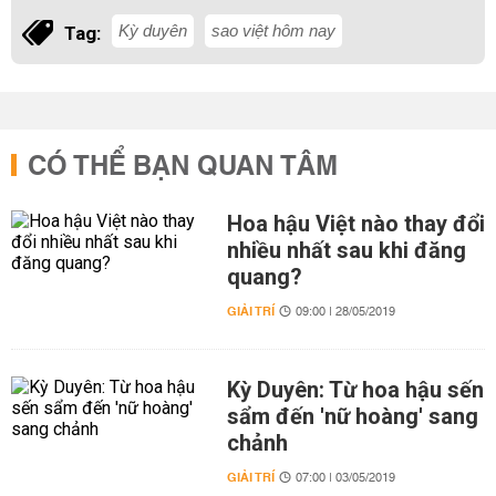
Kỳ duyên
sao việt hôm nay
Tag:
CÓ THỂ BẠN QUAN TÂM
Hoa hậu Việt nào thay đổi
nhiều nhất sau khi đăng
quang?
GIẢI TRÍ
09:00 | 28/05/2019
Kỳ Duyên: Từ hoa hậu sến
sẩm đến 'nữ hoàng' sang
chảnh
GIẢI TRÍ
07:00 | 03/05/2019