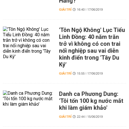
Hằng?
GIẢI TRÍ
16:40 | 17/06/2019
'Tôn Ngộ Không' Lục Tiểu
Linh Đồng: 40 năm trăn
trở vì không có con trai
nối nghiệp sau vai diễn
kinh điển trong 'Tây Du
Ký'
GIẢI TRÍ
15:55 | 17/06/2019
Danh ca Phương Dung:
'Tôi tốn 100 kg nước mắt
khi làm giám khảo'
GIẢI TRÍ
22:44 | 15/06/2019