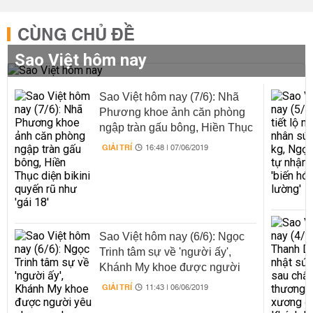
CÙNG CHỦ ĐỀ
Sao Việt hôm nay
Sao Việt hôm nay (7/6): Nhã
Phương khoe ảnh căn phòng
ngập tràn gấu bông, Hiền Thục
diện bikini quyến rũ như 'gái
GIẢI TRÍ
16:48 | 07/06/2019
18'
Sao Việt hôm nay (6/6): Ngọc
Trinh tâm sự về 'người ấy',
Khánh My khoe được người
yêu phục vụ chu đáo
GIẢI TRÍ
11:43 | 06/06/2019