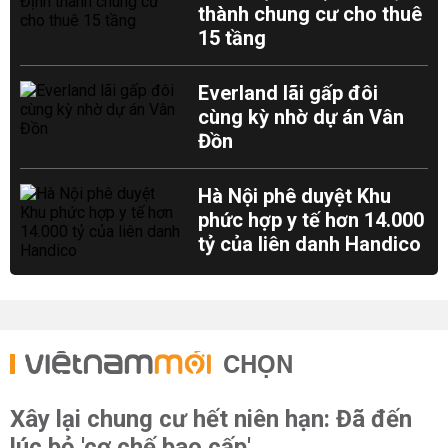
thành chung cư cho thuê
15 tầng
Everland lãi gấp đôi
cùng kỳ nhờ dự án Vân
Đồn
Hà Nội phê duyệt Khu
phức hợp y tế hơn 14.000
tỷ của liên danh Handico
CHỌN
Xây lại chung cư hết niên hạn: Đã đến
lúc bỏ 'cơ chế bao cấp'