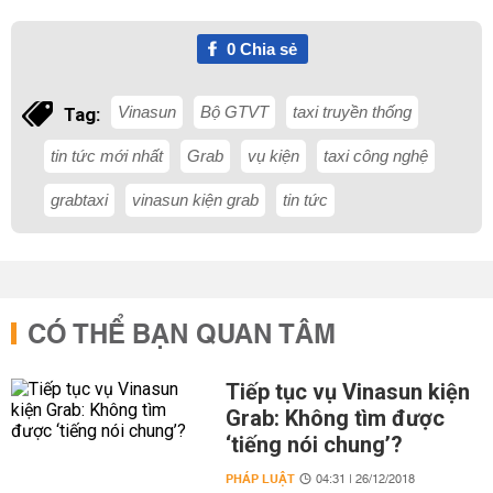
0
Chia sẻ
Vinasun
Bộ GTVT
taxi truyền thống
Tag:
tin tức mới nhất
Grab
vụ kiện
taxi công nghệ
grabtaxi
vinasun kiện grab
tin tức
CÓ THỂ BẠN QUAN TÂM
Tiếp tục vụ Vinasun kiện
Grab: Không tìm được
‘tiếng nói chung’?
PHÁP LUẬT
04:31 | 26/12/2018