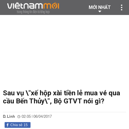
MỚI NHẤT
Sau vụ \"xế hộp xài tiền lẻ mua vé qua
cầu Bến Thủy\", Bộ GTVT nói gì?
D. Linh
02:05 | 06/04/2017
Chia sẻ
15