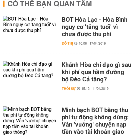
CÓ THỂ BẠN QUAN TÂM
BOT Hòa Lạc - Hòa Bình
nguy cơ 'tăng tuổi' vì
chưa được thu phí
ĐÔ THỊ
10:06 | 17/04/2019
Khánh Hòa chỉ đạo gì sau
khi phí qua hầm đường
bộ Đèo Cả tăng?
THỜI SỰ
15:12 | 11/04/2019
Minh bạch BOT bằng thu
phí tự động không dừng:
Vẫn 'vướng' chuyện nạp
tiền vào tài khoản giao