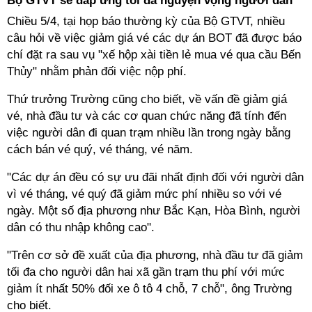
Bộ GTVT sẽ đáp ứng tối đa nguyện vọng người dân
Chiều 5/4, tại họp báo thường kỳ của Bộ GTVT, nhiều
câu hỏi về việc giảm giá vé các dự án BOT đã được báo
chí đặt ra sau vụ "xế hộp xài tiền lẻ mua vé qua cầu Bến
Thủy" nhằm phản đối việc nộp phí.
Thứ trưởng Trường cũng cho biết, về vấn đề giảm giá
vé, nhà đầu tư và các cơ quan chức năng đã tính đến
việc người dân đi quan trạm nhiều lần trong ngày bằng
cách bán vé quý, vé tháng, vé năm.
"Các dự án đều có sự ưu đãi nhất định đối với người dân
vì vé tháng, vé quý đã giảm mức phí nhiều so với vé
ngày. Một số địa phương như Bắc Kạn, Hòa Bình, người
dân có thu nhập không cao".
"Trên cơ sở đề xuất của địa phương, nhà đầu tư đã giảm
tối đa cho người dân hai xã gần trạm thu phí với mức
giảm ít nhất 50% đối xe ô tô 4 chỗ, 7 chỗ", ông Trường
cho biết.