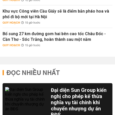
QUY HOẠCH
12 giờ trước
Khu vực Công viên Cầu Giấy sẽ là điểm bắn pháo hoa và
phố đi bộ mới tại Hà Nội
QUY HOẠCH
15 giờ trước
Bổ sung 27 km đường gom hai bên cao tốc Châu Đốc -
Cần Thơ - Sóc Trăng, hoàn thành sau một năm
QUY HOẠCH
15 giờ trước
ĐỌC NHIỀU NHẤT
Đại diện Sun Group kiến
nghị cho phép kế thừa
nghĩa vụ tài chính khi
chuyển nhượng dự án
BĐS