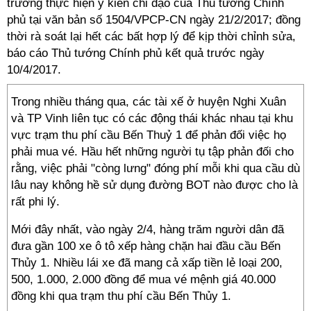
trương thực hiện ý kiến chỉ đạo của Thủ tướng Chính
phủ tại văn bản số 1504/VPCP-CN ngày 21/2/2017; đồng
thời rà soát lại hết các bất hợp lý để kịp thời chỉnh sửa,
báo cáo Thủ tướng Chính phủ kết quả trước ngày
10/4/2017.
Trong nhiều tháng qua, các tài xế ở huyện Nghi Xuân
và TP Vinh liên tục có các động thái khác nhau tại khu
vực trạm thu phí cầu Bến Thuỷ 1 để phản đối việc họ
phải mua vé. Hầu hết những người tụ tập phản đối cho
rằng, việc phải "còng lưng" đóng phí mỗi khi qua cầu dù
lâu nay không hề sử dụng đường BOT nào được cho là
rất phi lý.
Mới đây nhất, vào ngày 2/4, hàng trăm người dân đã
đưa gần 100 xe ô tô xếp hàng chặn hai đầu cầu Bến
Thủy 1. Nhiều lái xe đã mang cả xấp tiền lẻ loại 200,
500, 1.000, 2.000 đồng để mua vé mệnh giá 40.000
đồng khi qua trạm thu phí cầu Bến Thủy 1.