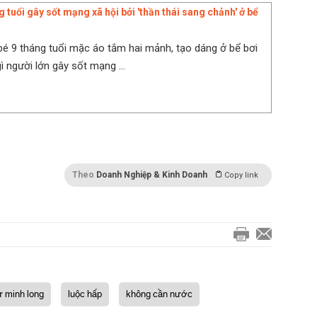
 tuổi gây sốt mạng xã hội bởi 'thần thái sang chảnh' ở bể
é 9 tháng tuổi mặc áo tắm hai mảnh, tạo dáng ở bể bơi
ì người lớn gây sốt mạng ...
Theo
Doanh Nghiệp & Kinh Doanh
Copy link
 minh long
luộc hấp
không cần nước