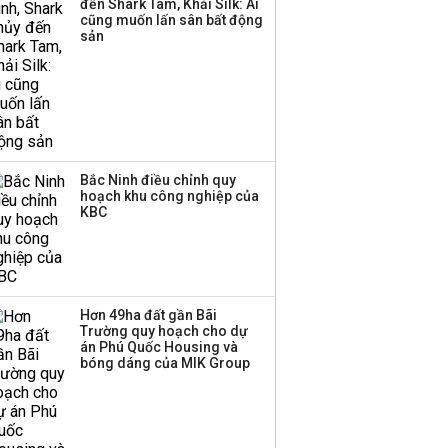
Thị trường thường
đến Shark Tam, Khải Silk: Ai
cũng muốn lấn sân bất động
‘phất lên’ trong tháng 8,
sản
nhóm ngành nào có
tiềm năng dẫn sóng?
Bắc Ninh điều chỉnh quy
hoạch khu công nghiệp của
KBC
Hơn 49ha đất gần Bãi
Trường quy hoạch cho dự
án Phú Quốc Housing và
bóng dáng của MIK Group