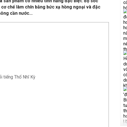
 là sản phẩm có nhiều tính năng đặc biệt: độ sốc
ộ, cơ chế làm chín bằng bức xạ hồng ngoại và đặc
hông cần nước...
i tiếng Thổ Nhĩ Kỳ