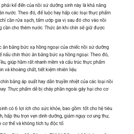
t phải kể đến của nồi sứ dưỡng sinh này là khả năng
ần nước. Theo đó, để luộc hay hấp các loại thực phẩm
 chỉ cần rửa sạch, tẩm ướp gia vị sau đó cho vào nồi
 cần cho thêm nước. Thức ăn khi chín sẽ giữ được
ức ăn bằng bức xạ hồng ngoại của chiếc nồi sứ dưỡng
chế nấu chín thức ăn bằng bức xạ hồng ngoại. Theo đó,
đều, giúp hầm rất nhanh mềm và cấu trúc thực phẩm
in và khoáng chất, tiết kiệm nhiên liệu.
chín bằng áp suất hay dẫn truyền nhiệt của các loại nồi
n nay. Thực phẩm dễ bị cháy phần ngoài gây hại cho cơ
inh có 6 lợi ích cho sức khỏe, bao gồm: tốt cho hệ tiêu
h, hấp thu trọn vẹn dinh dưỡng, giảm nguy cơ ung thư,
 cơ thể và không tích tụ độc tố.