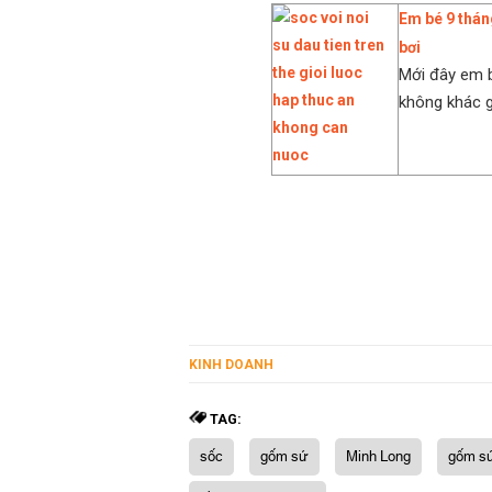
Em bé 9 tháng
bơi
Mới đây em b
không khác g
KINH DOANH
TAG:
sốc
gốm sứ
Minh Long
gốm sứ