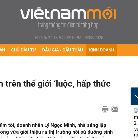
Hà Nội 27.16 °C
|
02:10PM, 06/08/2026
ÁN
CHỦ ĐẦU TƯ
ĐẤU GIÁ - ĐẤU THẦU
KINH DOANH
 trên thế giới ‘luộc, hấp thức
ìm tòi, doanh nhân Lý Ngọc Minh, nhà sáng lập
ng vừa giới thiệu ra thị trường nồi sứ dưỡng sinh