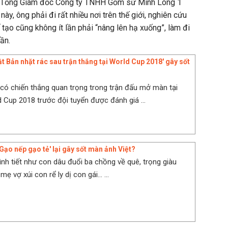
, Tổng Giám đốc Công ty TNHH Gốm sứ Minh Long 1
ày, ông phải đi rất nhiều nơi trên thế giới, nghiên cứu
ế tạo cũng không ít lần phải “nâng lên hạ xuống”, làm đi
ần.
ật Bản nhặt rác sau trận thắng tại World Cup 2018' gây sốt
có chiến thắng quan trọng trong trận đấu mở màn tại
 Cup 2018 trước đội tuyển được đánh giá ...
Gạo nếp gạo tẻ' lại gây sốt màn ảnh Việt?
ình tiết như con dâu đuổi ba chồng về quê, trọng giàu
ẹ vợ xúi con rể ly dị con gái... ...