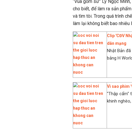
“Vua gốm sứ” Lý Ngọc Minh
cho biết, để làm ra sản phẩm n
và tìm tòi. Trong quá trình ch
làm lại không biết bao nhiêu l
Clip 'CĐV Nh
dân mạng
Nhật Bản đã 
bảng H World
Vì sao phim '
"Thập cẩm" t
khinh nghèo, m