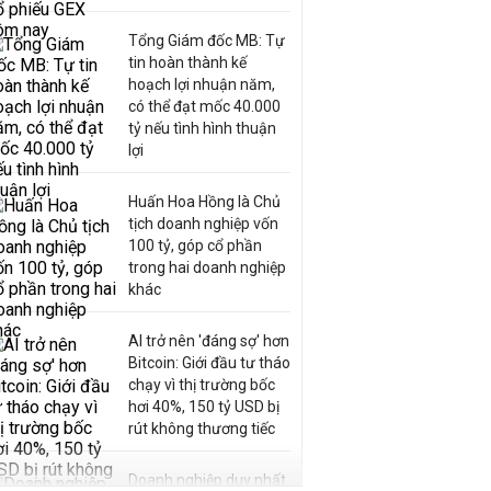
Tổng Giám đốc MB: Tự
tin hoàn thành kế
hoạch lợi nhuận năm,
có thể đạt mốc 40.000
tỷ nếu tình hình thuận
lợi
Huấn Hoa Hồng là Chủ
tịch doanh nghiệp vốn
100 tỷ, góp cổ phần
trong hai doanh nghiệp
khác
AI trở nên 'đáng sợ' hơn
Bitcoin: Giới đầu tư tháo
chạy vì thị trường bốc
hơi 40%, 150 tỷ USD bị
rút không thương tiếc
Doanh nghiệp duy nhất