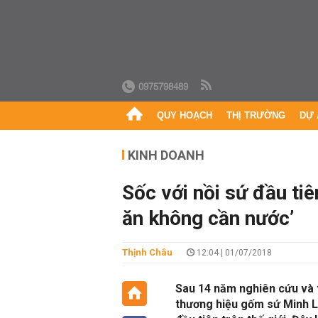
0975798489
QUY HOẠCH
THỊ TRƯỜNG
DỰ 
KINH DOANH
Sốc với nồi sứ đầu tiên
ăn không cần nước’
Thịnh Châu
12:04 | 01/07/2018
Sau 14 năm nghiên cứu và t
thương hiệu gốm sứ Minh Lo