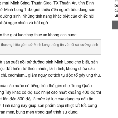
g mại Minh Sáng, Thuận Giao, TX Thuận An, tỉnh Bình
Minh Long 1 đã giới thiệu đến người tiêu dùng sản
dưỡng sinh. Những tính năng khác biệt của chiếc nồi
khỏi ngạc nhiên và bất ngờ.
 thương hiệu gốm sứ Minh Long thông tin về nồi sứ dưỡng sinh
à sản xuất nồi sứ dưỡng sinh Minh Long cho biết, sản
u đất hiếm từ thiên nhiên, lành tính, không chứa các
chì, cadmium... giảm nguy cơ tích tụ độc tố gây ung thư.
của các nước có tiếng trên thế giới như Trung Quốc,
g Tây khác có độ sốc nhiệt cao nhất khoảng 400 độ thì
t lên đến 800 độ, là mức kỷ lục của dụng cụ nấu ăn
y. Tính năng này giúp sản phẩm chịu nhiệt rất tốt, cứng
 rạn men, bung men trong quá trình sử dụng.