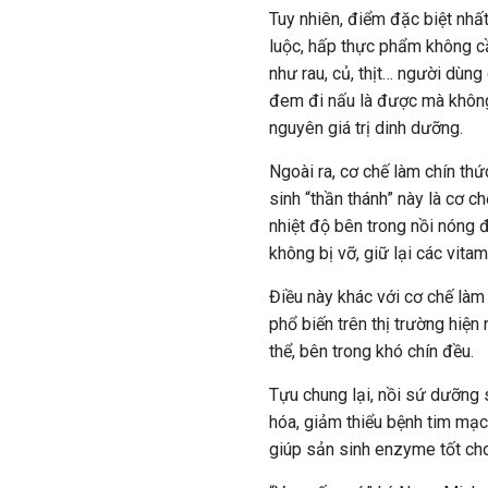
Tuy nhiên, điểm đặc biệt nhấ
luộc, hấp thực phẩm không c
như rau, củ, thịt… người dùng
đem đi nấu là được mà không
nguyên giá trị dinh dưỡng.
Ngoài ra, cơ chế làm chín th
sinh “thần thánh” này là cơ 
nhiệt độ bên trong nồi nóng 
không bị vỡ, giữ lại các vitam
Điều này khác với cơ chế làm 
phổ biến trên thị trường hiệ
thể, bên trong khó chín đều.
Tựu chung lại, nồi sứ dưỡng s
hóa, giảm thiểu bệnh tim mạc
giúp sản sinh enzyme tốt cho