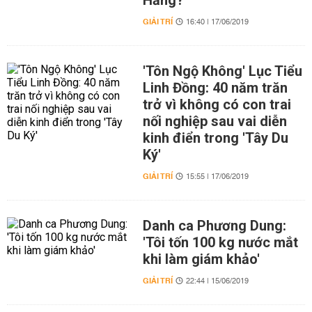
Hằng?
GIẢI TRÍ
16:40 | 17/06/2019
'Tôn Ngộ Không' Lục Tiểu
Linh Đồng: 40 năm trăn
trở vì không có con trai
nối nghiệp sau vai diễn
kinh điển trong 'Tây Du
Ký'
GIẢI TRÍ
15:55 | 17/06/2019
Danh ca Phương Dung:
'Tôi tốn 100 kg nước mắt
khi làm giám khảo'
GIẢI TRÍ
22:44 | 15/06/2019