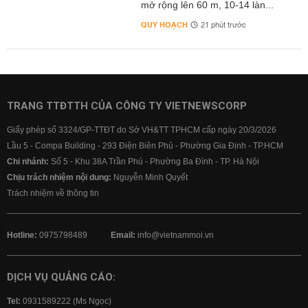
mở rộng lên 60 m, 10-14 làn...
QUY HOẠCH
21 phút trước
TRANG TTĐTTH CỦA CÔNG TY VIETNEWSCORP
Giấy phép số 3324/GP-TTĐT do Sở VH&TT TPHCM cấp ngày 20/3/2026
Lầu 5 - Compa Building - 293 Điện Biên Phủ - Phường Gia Định - TP.HCM
Chi nhánh:
Số 5 - Khu 38A Trần Phú - Phường Ba Đình - TP. Hà Nội
Chịu trách nhiệm nội dung:
Nguyễn Minh Quyết
Trách nhiệm về thông tin
Hotline:
0975798489
Email:
info@vietnammoi.vn
DỊCH VỤ QUẢNG CÁO:
Tel:
0931589222 (Ms Ngọc)