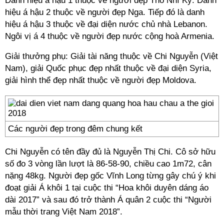
Danh hiệu á hậu 1 thuộc về người đẹp Thổ Nhĩ Kỳ. Danh
hiệu á hậu 2 thuộc về người đẹp Nga. Tiếp đó là danh
hiệu á hậu 3 thuộc về đại diện nước chủ nhà Lebanon.
Ngôi vị á 4 thuộc về người đẹp nước cộng hoà Armenia.
Giải thưởng phụ: Giải tài năng thuộc về Chi Nguyễn (Việt
Nam), giải Quốc phục đẹp nhất thuộc về đại diện Syria,
giải hình thể đẹp nhất thuộc về người đẹp Moldova.
Các người đẹp trong đêm chung kết
Chi Nguyễn có tên đầy đủ là Nguyễn Thị Chi. Cô sở hữu
số đo 3 vòng lần lượt là 86-58-90, chiều cao 1m72, cân
nặng 48kg. Người đẹp gốc Vĩnh Long từng gây chú ý khi
đoạt giải Á khôi 1 tại cuộc thi “Hoa khôi duyên dáng áo
dài 2017” và sau đó trở thành Á quân 2 cuộc thi “Người
mẫu thời trang Việt Nam 2018”.