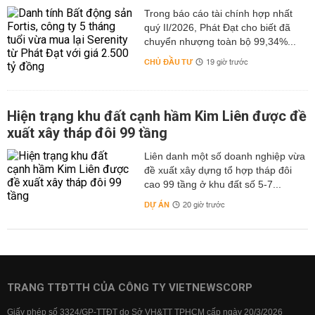
Trong báo cáo tài chính hợp nhất
quý II/2026, Phát Đạt cho biết đã
chuyển nhượng toàn bộ 99,34%...
CHỦ ĐẦU TƯ
19 giờ trước
Hiện trạng khu đất cạnh hầm Kim Liên được đề
xuất xây tháp đôi 99 tầng
Liên danh một số doanh nghiệp vừa
đề xuất xây dựng tổ hợp tháp đôi
cao 99 tầng ở khu đất số 5-7...
DỰ ÁN
20 giờ trước
TRANG TTĐTTH CỦA CÔNG TY VIETNEWSCORP
Giấy phép số 3324/GP-TTĐT do Sở VH&TT TPHCM cấp ngày 20/3/2026