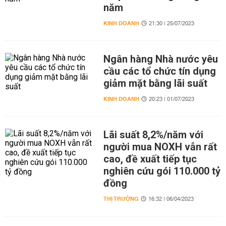
năm
KINH DOANH
21:30 | 25/07/2023
Ngân hàng Nhà nước yêu
cầu các tổ chức tín dụng
giảm mặt bằng lãi suất
KINH DOANH
20:23 | 01/07/2023
Lãi suất 8,2%/năm với
người mua NOXH vẫn rất
cao, đề xuất tiếp tục
nghiên cứu gói 110.000 tỷ
đồng
THỊ TRƯỜNG
16:32 | 06/04/2023