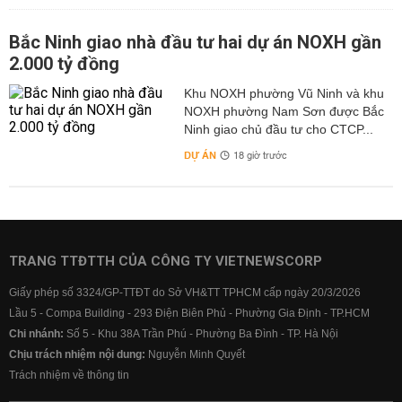
Bắc Ninh giao nhà đầu tư hai dự án NOXH gần
2.000 tỷ đồng
Khu NOXH phường Vũ Ninh và khu
NOXH phường Nam Sơn được Bắc
Ninh giao chủ đầu tư cho CTCP...
DỰ ÁN
18 giờ trước
TRANG TTĐTTH CỦA CÔNG TY VIETNEWSCORP
Giấy phép số 3324/GP-TTĐT do Sở VH&TT TPHCM cấp ngày 20/3/2026
Lầu 5 - Compa Building - 293 Điện Biên Phủ - Phường Gia Định - TP.HCM
Chi nhánh:
Số 5 - Khu 38A Trần Phú - Phường Ba Đình - TP. Hà Nội
Chịu trách nhiệm nội dung:
Nguyễn Minh Quyết
Trách nhiệm về thông tin