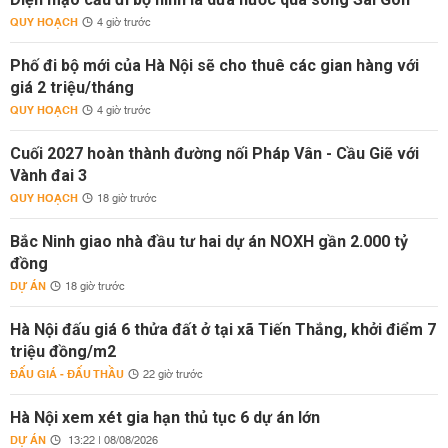
QUY HOẠCH
4 giờ trước
Phố đi bộ mới của Hà Nội sẽ cho thuê các gian hàng với
giá 2 triệu/tháng
QUY HOẠCH
4 giờ trước
Cuối 2027 hoàn thành đường nối Pháp Vân - Cầu Giẽ với
Vành đai 3
QUY HOẠCH
18 giờ trước
Bắc Ninh giao nhà đầu tư hai dự án NOXH gần 2.000 tỷ
đồng
DỰ ÁN
18 giờ trước
Hà Nội đấu giá 6 thửa đất ở tại xã Tiến Thắng, khởi điểm 7
triệu đồng/m2
ĐẤU GIÁ - ĐẤU THẦU
22 giờ trước
Hà Nội xem xét gia hạn thủ tục 6 dự án lớn
DỰ ÁN
13:22 | 08/08/2026