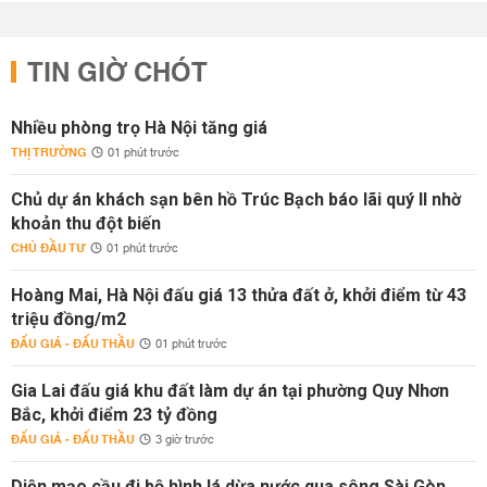
TIN GIỜ CHÓT
Nhiều phòng trọ Hà Nội tăng giá
THỊ TRƯỜNG
01 phút trước
Chủ dự án khách sạn bên hồ Trúc Bạch báo lãi quý II nhờ
khoản thu đột biến
CHỦ ĐẦU TƯ
01 phút trước
Hoàng Mai, Hà Nội đấu giá 13 thửa đất ở, khởi điểm từ 43
triệu đồng/m2
ĐẤU GIÁ - ĐẤU THẦU
01 phút trước
Gia Lai đấu giá khu đất làm dự án tại phường Quy Nhơn
Bắc, khởi điểm 23 tỷ đồng
ĐẤU GIÁ - ĐẤU THẦU
3 giờ trước
Diện mạo cầu đi bộ hình lá dừa nước qua sông Sài Gòn