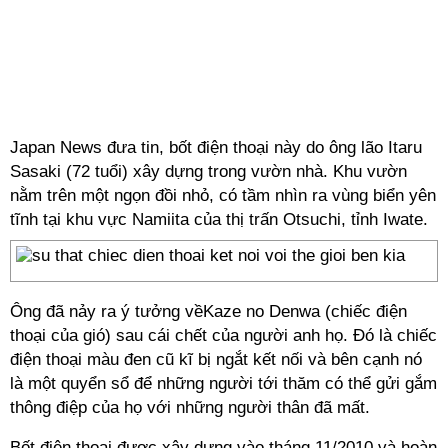
Japan News đưa tin, bốt điện thoại này do ông lão Itaru
Sasaki (72 tuổi) xây dựng trong vườn nhà. Khu vườn
nằm trên một ngọn đồi nhỏ, có tầm nhìn ra vùng biển yên
tĩnh tại khu vực Namiita của thị trấn Otsuchi, tỉnh Iwate.
Ông đã nảy ra ý tưởng vềKaze no Denwa (chiếc điện
thoại của gió) sau cái chết của người anh họ. Đó là chiếc
điện thoại màu đen cũ kĩ bị ngắt kết nối và bên cạnh nó
là một quyển sổ để những người tới thăm có thể gửi gắm
thông điệp của họ với những người thân đã mất.
Bốt điện thoại được xây dựng vào tháng 11/2010 và hoàn