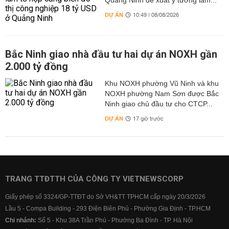
Quảng Ninh đề xuất ý tưởng làm...
DỰ ÁN
10:49 | 08/08/2026
Bắc Ninh giao nhà đầu tư hai dự án NOXH gần
2.000 tỷ đồng
Khu NOXH phường Vũ Ninh và khu
NOXH phường Nam Sơn được Bắc
Ninh giao chủ đầu tư cho CTCP...
DỰ ÁN
17 giờ trước
TRANG TTĐTTH CỦA CÔNG TY VIETNEWSCORP
Giấy phép số 3324/GP-TTĐT do Sở VH&TT TPHCM cấp ngày 20/3/2026
Lầu 5 - Compa Building - 293 Điện Biên Phủ - Phường Gia Định - TP.HCM
Chi nhánh:
Số 5 - Khu 38A Trần Phú - Phường Ba Đình - TP. Hà Nội